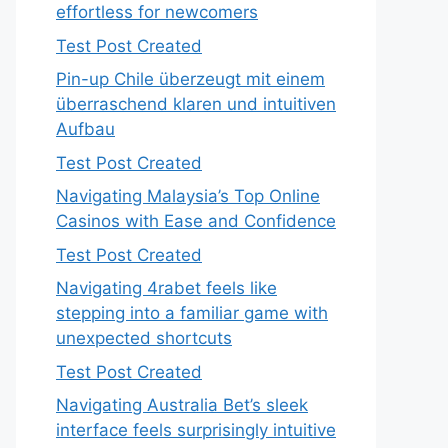
effortless for newcomers
Test Post Created
Pin-up Chile überzeugt mit einem
überraschend klaren und intuitiven
Aufbau
Test Post Created
Navigating Malaysia’s Top Online
Casinos with Ease and Confidence
Test Post Created
Navigating 4rabet feels like
stepping into a familiar game with
unexpected shortcuts
Test Post Created
Navigating Australia Bet’s sleek
interface feels surprisingly intuitive