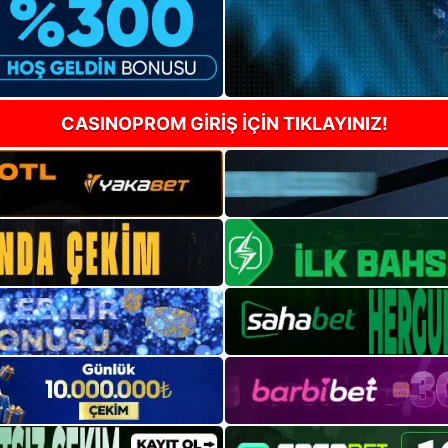
CASINOPROM GİRİŞ İÇİN TIKLAYINIZ!