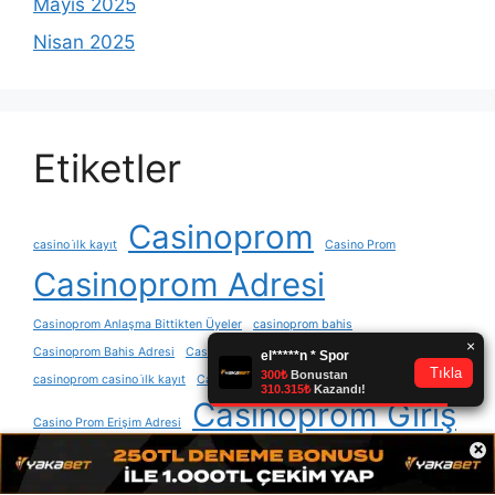
Mayıs 2025
Nisan 2025
Etiketler
Casinoprom
casino i̇lk kayıt
Casino Prom
Casinoprom Adresi
Casinoprom Anlaşma Bittikten Üyeler
casinoprom bahis
Casinoprom Bahis Adresi
Casinoprom Bahis Sitesi Oyun
casinoprom casino i̇lk kayıt
Casinoprom Diğer Şirketler Lisans
Casinoprom Giriş
Casino Prom Erişim Adresi
×
Casinoprom Güncel
Casinoprom Güncel Giriş
casinoprom güncelleme
Casinoprom Güven Değerlendirme
Casinoprom Güvenilirlik Sorusu