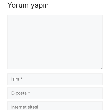
Yorum yapın
Yorum
İsim
E-
posta
İnternet