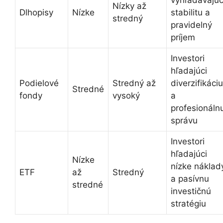
Nízky až
Dlhopisy
Nízke
stabilitu a
stredný
pravidelný
príjem
Investori
hľadajúci
Podielové
Stredný až
diverzifikáciu
Stredné
fondy
vysoký
a
profesionáln
správu
Investori
hľadajúci
Nízke
nízke náklad
ETF
až
Stredný
a pasívnu
stredné
investičnú
stratégiu