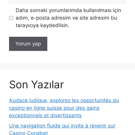
sitesi
Daha sonraki yorumlarımda kullanılması için
adım, e-posta adresim ve site adresim bu
tarayıcıya kaydedilsin.
Son Yazılar
Audace ludique, explorez les opportunités du
casino en ligne suisse pour des gains
exceptionnels et divertissants
Une navigation fluide qui invite à revenir sur
Casino Corgibet