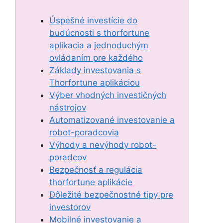
Úspešné investície do
budúcnosti s thorfortune
aplikacia a jednoduchým
ovládaním pre každého
Základy investovania s
Thorfortune aplikáciou
Výber vhodných investičných
nástrojov
Automatizované investovanie a
robot-poradcovia
Výhody a nevýhody robot-
poradcov
Bezpečnosť a regulácia
thorfortune aplikácie
Dôležité bezpečnostné tipy pre
investorov
Mobilné investovanie a