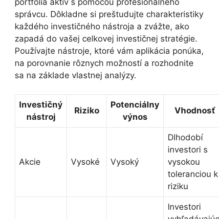
portfólia aktív s pomocou profesionálneho
správcu. Dôkladne si preštudujte charakteristiky
každého investičného nástroja a zvážte, ako
zapadá do vašej celkovej investičnej stratégie.
Používajte nástroje, ktoré vám aplikácia ponúka,
na porovnanie rôznych možností a rozhodnite
sa na základe vlastnej analýzy.
Investičný
Potenciálny
Riziko
Vhodnosť
nástroj
výnos
Dlhodobí
investori s
Akcie
Vysoké
Vysoký
vysokou
toleranciou k
riziku
Investori
vyhľadávajúc