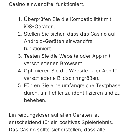
Casino einwandfrei funktioniert.
Überprüfen Sie die Kompatibilität mit
iOS-Geräten.
Stellen Sie sicher, dass das Casino auf
Android-Geräten einwandfrei
funktioniert.
Testen Sie die Website oder App mit
verschiedenen Browsern.
Optimieren Sie die Website oder App für
verschiedene Bildschirmgrößen.
Führen Sie eine umfangreiche Testphase
durch, um Fehler zu identifizieren und zu
beheben.
Ein reibungsloser auf allen Geräten ist
entscheidend für ein positives Spielerlebnis.
Das Casino sollte sicherstellen, dass alle