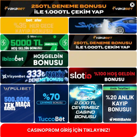
×
CASINOPROM GİRİŞ İÇİN TIKLAYINIZ!