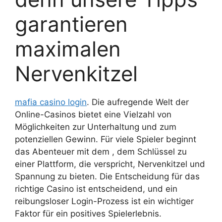
garantieren
maximalen
Nervenkitzel
mafia casino login
. Die aufregende Welt der
Online-Casinos bietet eine Vielzahl von
Möglichkeiten zur Unterhaltung und zum
potenziellen Gewinn. Für viele Spieler beginnt
das Abenteuer mit dem , dem Schlüssel zu
einer Plattform, die verspricht, Nervenkitzel und
Spannung zu bieten. Die Entscheidung für das
richtige Casino ist entscheidend, und ein
reibungsloser Login-Prozess ist ein wichtiger
Faktor für ein positives Spielerlebnis.