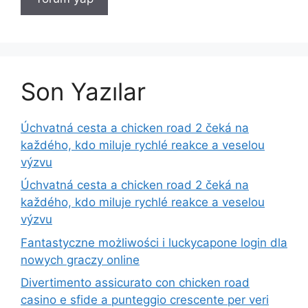
Son Yazılar
Úchvatná cesta a chicken road 2 čeká na
každého, kdo miluje rychlé reakce a veselou
výzvu
Úchvatná cesta a chicken road 2 čeká na
každého, kdo miluje rychlé reakce a veselou
výzvu
Fantastyczne możliwości i luckycapone login dla
nowych graczy online
Divertimento assicurato con chicken road
casino e sfide a punteggio crescente per veri