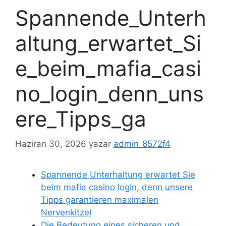
Spannende_Unterh
altung_erwartet_Si
e_beim_mafia_casi
no_login_denn_uns
ere_Tipps_ga
Haziran 30, 2026
yazar
admin_8572f4
Spannende Unterhaltung erwartet Sie
beim mafia casino login, denn unsere
Tipps garantieren maximalen
Nervenkitzel
Die Bedeutung eines sicheren und