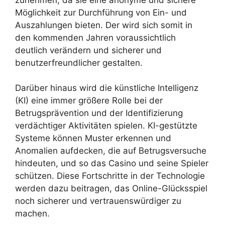
Möglichkeit zur Durchführung von Ein- und
Auszahlungen bieten. Der wird sich somit in
den kommenden Jahren voraussichtlich
deutlich verändern und sicherer und
benutzerfreundlicher gestalten.
Darüber hinaus wird die künstliche Intelligenz
(KI) eine immer größere Rolle bei der
Betrugsprävention und der Identifizierung
verdächtiger Aktivitäten spielen. KI-gestützte
Systeme können Muster erkennen und
Anomalien aufdecken, die auf Betrugsversuche
hindeuten, und so das Casino und seine Spieler
schützen. Diese Fortschritte in der Technologie
werden dazu beitragen, das Online-Glücksspiel
noch sicherer und vertrauenswürdiger zu
machen.