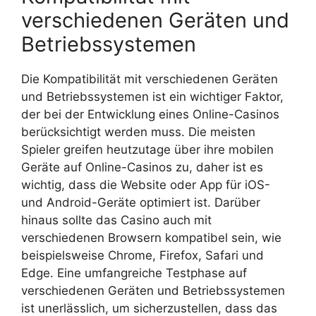
verschiedenen Geräten und
Betriebssystemen
Die Kompatibilität mit verschiedenen Geräten
und Betriebssystemen ist ein wichtiger Faktor,
der bei der Entwicklung eines Online-Casinos
berücksichtigt werden muss. Die meisten
Spieler greifen heutzutage über ihre mobilen
Geräte auf Online-Casinos zu, daher ist es
wichtig, dass die Website oder App für iOS-
und Android-Geräte optimiert ist. Darüber
hinaus sollte das Casino auch mit
verschiedenen Browsern kompatibel sein, wie
beispielsweise Chrome, Firefox, Safari und
Edge. Eine umfangreiche Testphase auf
verschiedenen Geräten und Betriebssystemen
ist unerlässlich, um sicherzustellen, dass das