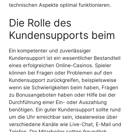
technischen Aspekte optimal funktionieren.
Die Rolle des
Kundensupports beim
Ein kompetenter und zuverlässiger
Kundensupport ist ein wesentlicher Bestandteil
eines erfolgreichen Online-Casinos. Spieler
können bei Fragen oder Problemen auf den
Kundensupport zurückgreifen, beispielsweise
wenn sie Schwierigkeiten beim haben, Fragen
zu Bonusangeboten haben oder Hilfe bei der
Durchführung einer Ein- oder Auszahlung
benötigen. Ein guter Kundensupport sollte rund
um die Uhr erreichbar sein, idealerweise über
verschiedene Kanäle wie Live-Chat, E-Mail und
Telefon. Die Mitarbeiter sollten freundlich,