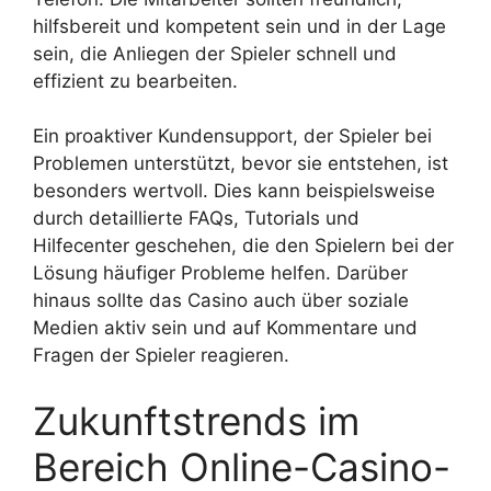
hilfsbereit und kompetent sein und in der Lage
sein, die Anliegen der Spieler schnell und
effizient zu bearbeiten.
Ein proaktiver Kundensupport, der Spieler bei
Problemen unterstützt, bevor sie entstehen, ist
besonders wertvoll. Dies kann beispielsweise
durch detaillierte FAQs, Tutorials und
Hilfecenter geschehen, die den Spielern bei der
Lösung häufiger Probleme helfen. Darüber
hinaus sollte das Casino auch über soziale
Medien aktiv sein und auf Kommentare und
Fragen der Spieler reagieren.
Zukunftstrends im
Bereich Online-Casino-