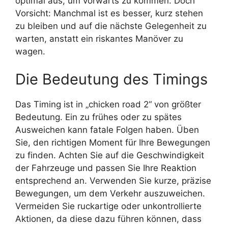
optimal aus, um vorwärts zu kommen. Doch
Vorsicht: Manchmal ist es besser, kurz stehen
zu bleiben und auf die nächste Gelegenheit zu
warten, anstatt ein riskantes Manöver zu
wagen.
Die Bedeutung des Timings
Das Timing ist in „chicken road 2“ von größter
Bedeutung. Ein zu frühes oder zu spätes
Ausweichen kann fatale Folgen haben. Üben
Sie, den richtigen Moment für Ihre Bewegungen
zu finden. Achten Sie auf die Geschwindigkeit
der Fahrzeuge und passen Sie Ihre Reaktion
entsprechend an. Verwenden Sie kurze, präzise
Bewegungen, um dem Verkehr auszuweichen.
Vermeiden Sie ruckartige oder unkontrollierte
Aktionen, da diese dazu führen können, dass