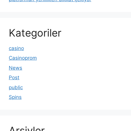
Kategoriler
casino
Casinoprom
News
Post
public
Spins
Arşivler