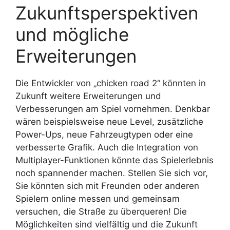
Zukunftsperspektiven
und mögliche
Erweiterungen
Die Entwickler von „chicken road 2“ könnten in
Zukunft weitere Erweiterungen und
Verbesserungen am Spiel vornehmen. Denkbar
wären beispielsweise neue Level, zusätzliche
Power-Ups, neue Fahrzeugtypen oder eine
verbesserte Grafik. Auch die Integration von
Multiplayer-Funktionen könnte das Spielerlebnis
noch spannender machen. Stellen Sie sich vor,
Sie könnten sich mit Freunden oder anderen
Spielern online messen und gemeinsam
versuchen, die Straße zu überqueren! Die
Möglichkeiten sind vielfältig und die Zukunft