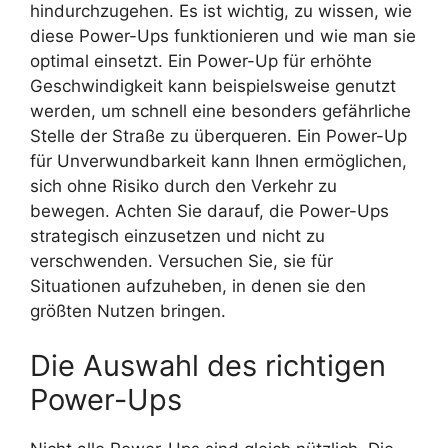
hindurchzugehen. Es ist wichtig, zu wissen, wie
diese Power-Ups funktionieren und wie man sie
optimal einsetzt. Ein Power-Up für erhöhte
Geschwindigkeit kann beispielsweise genutzt
werden, um schnell eine besonders gefährliche
Stelle der Straße zu überqueren. Ein Power-Up
für Unverwundbarkeit kann Ihnen ermöglichen,
sich ohne Risiko durch den Verkehr zu
bewegen. Achten Sie darauf, die Power-Ups
strategisch einzusetzen und nicht zu
verschwenden. Versuchen Sie, sie für
Situationen aufzuheben, in denen sie den
größten Nutzen bringen.
Die Auswahl des richtigen
Power-Ups