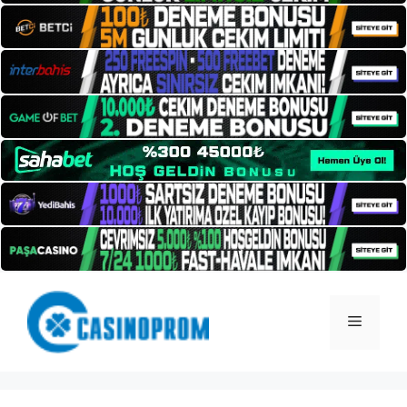
İçeriğe
atla
Menü