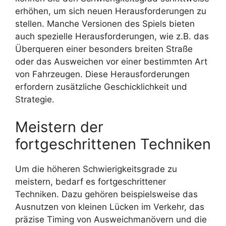
erhöhen, um sich neuen Herausforderungen zu
stellen. Manche Versionen des Spiels bieten
auch spezielle Herausforderungen, wie z.B. das
Überqueren einer besonders breiten Straße
oder das Ausweichen vor einer bestimmten Art
von Fahrzeugen. Diese Herausforderungen
erfordern zusätzliche Geschicklichkeit und
Strategie.
Meistern der
fortgeschrittenen Techniken
Um die höheren Schwierigkeitsgrade zu
meistern, bedarf es fortgeschrittener
Techniken. Dazu gehören beispielsweise das
Ausnutzen von kleinen Lücken im Verkehr, das
präzise Timing von Ausweichmanövern und die