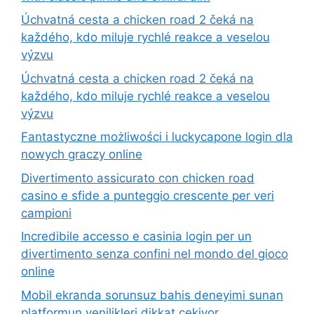
Úchvatná cesta a chicken road 2 čeká na
každého, kdo miluje rychlé reakce a veselou
výzvu
Úchvatná cesta a chicken road 2 čeká na
každého, kdo miluje rychlé reakce a veselou
výzvu
Fantastyczne możliwości i luckycapone login dla
nowych graczy online
Divertimento assicurato con chicken road
casino e sfide a punteggio crescente per veri
campioni
Incredibile accesso e casinia login per un
divertimento senza confini nel mondo del gioco
online
Mobil ekranda sorunsuz bahis deneyimi sunan
platformun yenilikleri dikkat çekiyor