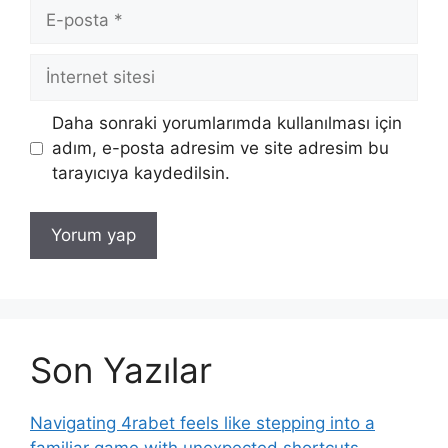
E-
posta
İnternet
sitesi
Daha sonraki yorumlarımda kullanılması için
adım, e-posta adresim ve site adresim bu
tarayıcıya kaydedilsin.
Son Yazılar
Navigating 4rabet feels like stepping into a
familiar game with unexpected shortcuts