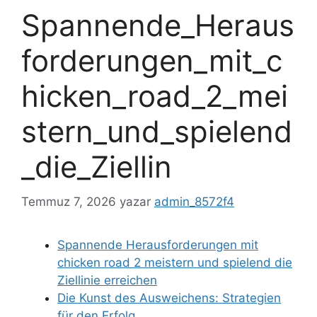
Spannende_Heraus
forderungen_mit_c
hicken_road_2_mei
stern_und_spielend
_die_Ziellin
Temmuz 7, 2026
yazar
admin_8572f4
Spannende Herausforderungen mit
chicken road 2 meistern und spielend die
Ziellinie erreichen
Die Kunst des Ausweichens: Strategien
für den Erfolg