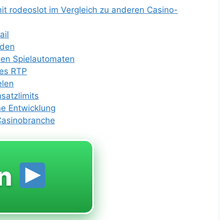
 rodeoslot im Vergleich zu anderen Casino-
ail
nden
chen Spielautomaten
des RTP
elen
satzlimits
ne Entwicklung
 Casinobranche
en