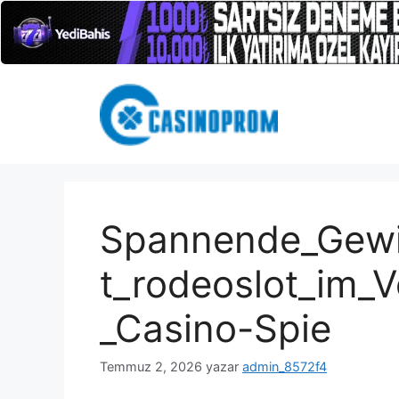
İçeriğe
atla
Spannende_Gewi
t_rodeoslot_im_
_Casino-Spie
Temmuz 2, 2026
yazar
admin_8572f4