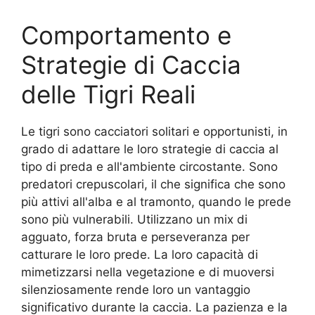
Comportamento e
Strategie di Caccia
delle Tigri Reali
Le tigri sono cacciatori solitari e opportunisti, in
grado di adattare le loro strategie di caccia al
tipo di preda e all'ambiente circostante. Sono
predatori crepuscolari, il che significa che sono
più attivi all'alba e al tramonto, quando le prede
sono più vulnerabili. Utilizzano un mix di
agguato, forza bruta e perseveranza per
catturare le loro prede. La loro capacità di
mimetizzarsi nella vegetazione e di muoversi
silenziosamente rende loro un vantaggio
significativo durante la caccia. La pazienza e la