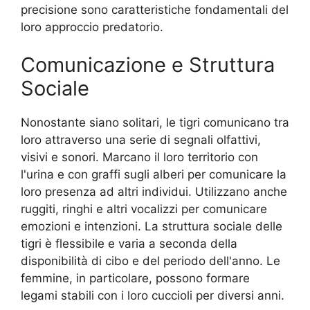
precisione sono caratteristiche fondamentali del
loro approccio predatorio.
Comunicazione e Struttura
Sociale
Nonostante siano solitari, le tigri comunicano tra
loro attraverso una serie di segnali olfattivi,
visivi e sonori. Marcano il loro territorio con
l'urina e con graffi sugli alberi per comunicare la
loro presenza ad altri individui. Utilizzano anche
ruggiti, ringhi e altri vocalizzi per comunicare
emozioni e intenzioni. La struttura sociale delle
tigri è flessibile e varia a seconda della
disponibilità di cibo e del periodo dell'anno. Le
femmine, in particolare, possono formare
legami stabili con i loro cuccioli per diversi anni.