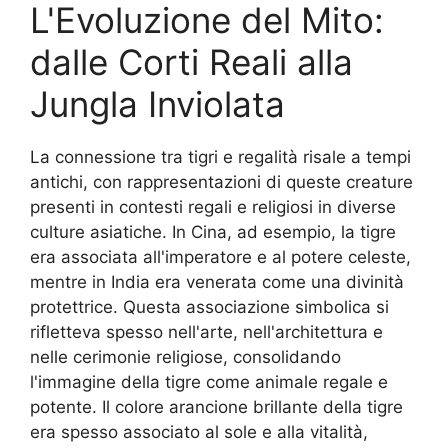
L'Evoluzione del Mito:
dalle Corti Reali alla
Jungla Inviolata
La connessione tra tigri e regalità risale a tempi
antichi, con rappresentazioni di queste creature
presenti in contesti regali e religiosi in diverse
culture asiatiche. In Cina, ad esempio, la tigre
era associata all'imperatore e al potere celeste,
mentre in India era venerata come una divinità
protettrice. Questa associazione simbolica si
rifletteva spesso nell'arte, nell'architettura e
nelle cerimonie religiose, consolidando
l'immagine della tigre come animale regale e
potente. Il colore arancione brillante della tigre
era spesso associato al sole e alla vitalità,