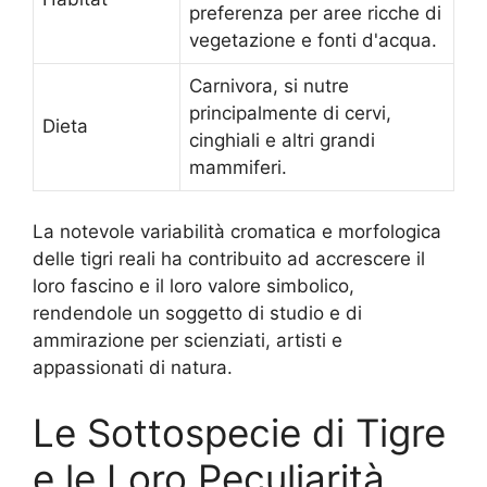
preferenza per aree ricche di
vegetazione e fonti d'acqua.
Carnivora, si nutre
principalmente di cervi,
Dieta
cinghiali e altri grandi
mammiferi.
La notevole variabilità cromatica e morfologica
delle tigri reali ha contribuito ad accrescere il
loro fascino e il loro valore simbolico,
rendendole un soggetto di studio e di
ammirazione per scienziati, artisti e
appassionati di natura.
Le Sottospecie di Tigre
e le Loro Peculiarità