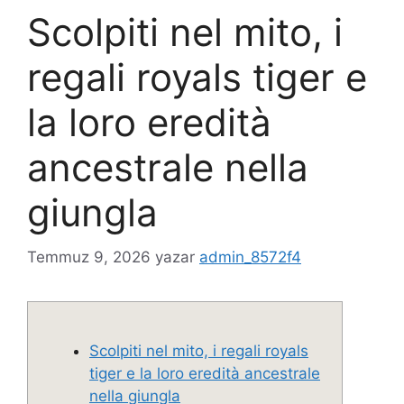
Scolpiti nel mito, i
regali royals tiger e
la loro eredità
ancestrale nella
giungla
Temmuz 9, 2026
yazar
admin_8572f4
Scolpiti nel mito, i regali royals
tiger e la loro eredità ancestrale
nella giungla