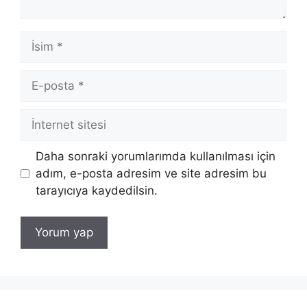
İsim
E-
posta
İnternet
sitesi
Daha sonraki yorumlarımda kullanılması için
adım, e-posta adresim ve site adresim bu
tarayıcıya kaydedilsin.