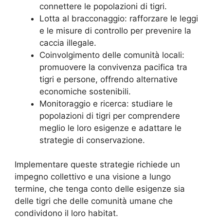
connettere le popolazioni di tigri.
Lotta al bracconaggio: rafforzare le leggi
e le misure di controllo per prevenire la
caccia illegale.
Coinvolgimento delle comunità locali:
promuovere la convivenza pacifica tra
tigri e persone, offrendo alternative
economiche sostenibili.
Monitoraggio e ricerca: studiare le
popolazioni di tigri per comprendere
meglio le loro esigenze e adattare le
strategie di conservazione.
Implementare queste strategie richiede un
impegno collettivo e una visione a lungo
termine, che tenga conto delle esigenze sia
delle tigri che delle comunità umane che
condividono il loro habitat.