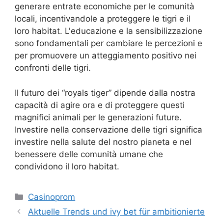
generare entrate economiche per le comunità
locali, incentivandole a proteggere le tigri e il
loro habitat. L'educazione e la sensibilizzazione
sono fondamentali per cambiare le percezioni e
per promuovere un atteggiamento positivo nei
confronti delle tigri.
Il futuro dei “royals tiger” dipende dalla nostra
capacità di agire ora e di proteggere questi
magnifici animali per le generazioni future.
Investire nella conservazione delle tigri significa
investire nella salute del nostro pianeta e nel
benessere delle comunità umane che
condividono il loro habitat.
Kategoriler
Casinoprom
Aktuelle Trends und ivy bet für ambitionierte