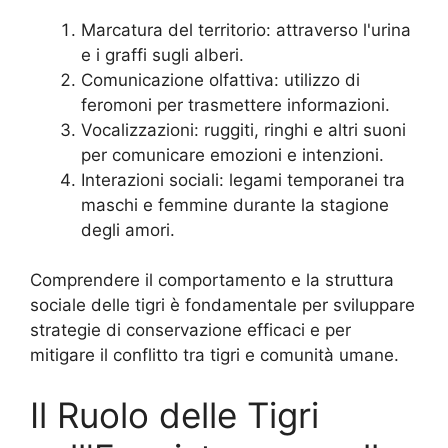
Marcatura del territorio: attraverso l'urina
e i graffi sugli alberi.
Comunicazione olfattiva: utilizzo di
feromoni per trasmettere informazioni.
Vocalizzazioni: ruggiti, ringhi e altri suoni
per comunicare emozioni e intenzioni.
Interazioni sociali: legami temporanei tra
maschi e femmine durante la stagione
degli amori.
Comprendere il comportamento e la struttura
sociale delle tigri è fondamentale per sviluppare
strategie di conservazione efficaci e per
mitigare il conflitto tra tigri e comunità umane.
Il Ruolo delle Tigri