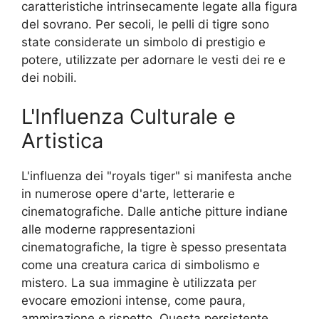
caratteristiche intrinsecamente legate alla figura
del sovrano. Per secoli, le pelli di tigre sono
state considerate un simbolo di prestigio e
potere, utilizzate per adornare le vesti dei re e
dei nobili.
L'Influenza Culturale e
Artistica
L'influenza dei "royals tiger" si manifesta anche
in numerose opere d'arte, letterarie e
cinematografiche. Dalle antiche pitture indiane
alle moderne rappresentazioni
cinematografiche, la tigre è spesso presentata
come una creatura carica di simbolismo e
mistero. La sua immagine è utilizzata per
evocare emozioni intense, come paura,
ammirazione e rispetto. Questa persistente