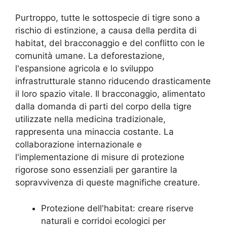
Purtroppo, tutte le sottospecie di tigre sono a
rischio di estinzione, a causa della perdita di
habitat, del bracconaggio e del conflitto con le
comunità umane. La deforestazione,
l'espansione agricola e lo sviluppo
infrastrutturale stanno riducendo drasticamente
il loro spazio vitale. Il bracconaggio, alimentato
dalla domanda di parti del corpo della tigre
utilizzate nella medicina tradizionale,
rappresenta una minaccia costante. La
collaborazione internazionale e
l'implementazione di misure di protezione
rigorose sono essenziali per garantire la
sopravvivenza di queste magnifiche creature.
Protezione dell'habitat: creare riserve
naturali e corridoi ecologici per