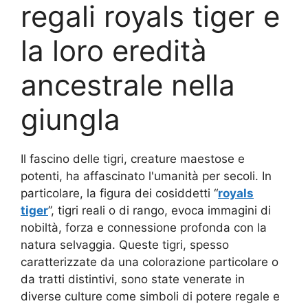
regali royals tiger e
la loro eredità
ancestrale nella
giungla
Il fascino delle tigri, creature maestose e
potenti, ha affascinato l'umanità per secoli. In
particolare, la figura dei cosiddetti “
royals
tiger
”, tigri reali o di rango, evoca immagini di
nobiltà, forza e connessione profonda con la
natura selvaggia. Queste tigri, spesso
caratterizzate da una colorazione particolare o
da tratti distintivi, sono state venerate in
diverse culture come simboli di potere regale e