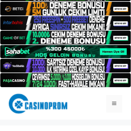
İçeriğe
atla
Menü