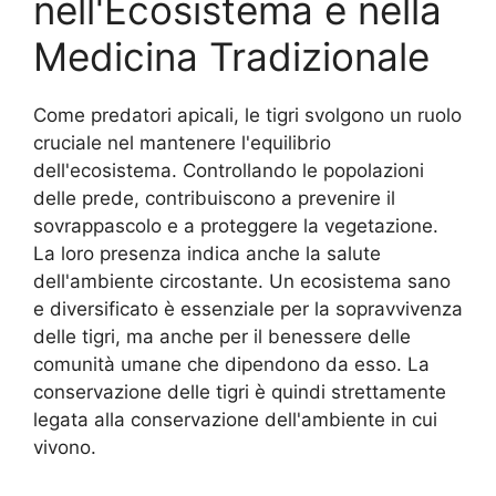
nell'Ecosistema e nella
Medicina Tradizionale
Come predatori apicali, le tigri svolgono un ruolo
cruciale nel mantenere l'equilibrio
dell'ecosistema. Controllando le popolazioni
delle prede, contribuiscono a prevenire il
sovrappascolo e a proteggere la vegetazione.
La loro presenza indica anche la salute
dell'ambiente circostante. Un ecosistema sano
e diversificato è essenziale per la sopravvivenza
delle tigri, ma anche per il benessere delle
comunità umane che dipendono da esso. La
conservazione delle tigri è quindi strettamente
legata alla conservazione dell'ambiente in cui
vivono.