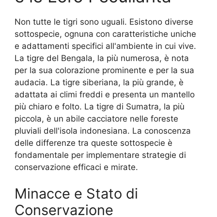
Non tutte le tigri sono uguali. Esistono diverse
sottospecie, ognuna con caratteristiche uniche
e adattamenti specifici all'ambiente in cui vive.
La tigre del Bengala, la più numerosa, è nota
per la sua colorazione prominente e per la sua
audacia. La tigre siberiana, la più grande, è
adattata ai climi freddi e presenta un mantello
più chiaro e folto. La tigre di Sumatra, la più
piccola, è un abile cacciatore nelle foreste
pluviali dell'isola indonesiana. La conoscenza
delle differenze tra queste sottospecie è
fondamentale per implementare strategie di
conservazione efficaci e mirate.
Minacce e Stato di
Conservazione