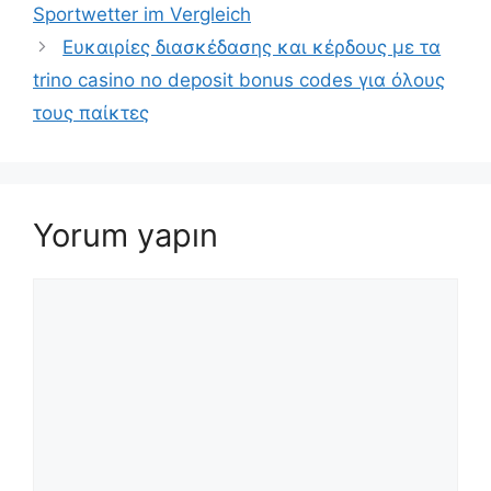
Sportwetter im Vergleich
Ευκαιρίες διασκέδασης και κέρδους με τα
trino casino no deposit bonus codes για όλους
τους παίκτες
Yorum yapın
Yorum