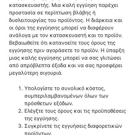
κατασκευαστής. Μια καλή εγγύηση παρέχει
προστασία σε περίπτωση βλάβης ή
δυσλειτουργίας του προϊόντος. Η διάρκεια και
οι όροι της εγγύησης μπορεί να διαφέρουν
ανάλογα με τον κατασκευαστή και το προϊόν.
Βεβαιωθείτε ότι κατανοείτε τους όρους της
εγγύησης πριν αγοράσετε το προϊόν. Η ύπαρξη
μιας καλής εγγύησης μπορεί να σας γλιτώσει
από απρόβλεπτα έξοδα και να σας προσφέρει
μεγαλύτερη σιγουριά.
Υπολογίστε το συνολικό κόστος,
συμπεριλαμβανομένων όλων των
πρόσθετων εξόδων.
Ελέγξτε τους όρους και τις προϋποθέσεις
της εγγύησης.
Συγκρίνετε τις εγγυήσεις διαφορετικών
προϊόντων.