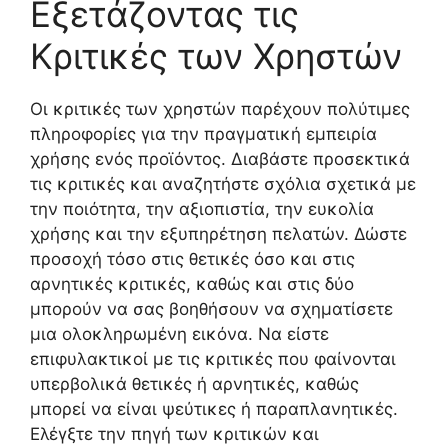
Εξετάζοντας τις
Κριτικές των Χρηστών
Οι κριτικές των χρηστών παρέχουν πολύτιμες
πληροφορίες για την πραγματική εμπειρία
χρήσης ενός προϊόντος. Διαβάστε προσεκτικά
τις κριτικές και αναζητήστε σχόλια σχετικά με
την ποιότητα, την αξιοπιστία, την ευκολία
χρήσης και την εξυπηρέτηση πελατών. Δώστε
προσοχή τόσο στις θετικές όσο και στις
αρνητικές κριτικές, καθώς και στις δύο
μπορούν να σας βοηθήσουν να σχηματίσετε
μια ολοκληρωμένη εικόνα. Να είστε
επιφυλακτικοί με τις κριτικές που φαίνονται
υπερβολικά θετικές ή αρνητικές, καθώς
μπορεί να είναι ψεύτικες ή παραπλανητικές.
Ελέγξτε την πηγή των κριτικών και