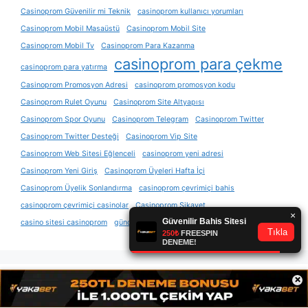
Casinoprom Güvenilir mi Teknik
casinoprom kullanıcı yorumları
Casinoprom Mobil Masaüstü
Casinoprom Mobil Site
Casinoprom Mobil Tv
Casinoprom Para Kazanma
casinoprom para çekme
casinoprom para yatırma
Casinoprom Promosyon Adresi
casinoprom promosyon kodu
Casinoprom Rulet Oyunu
Casinoprom Site Altyapısı
Casinoprom Spor Oyunu
Casinoprom Telegram
Casinoprom Twitter
Casinoprom Twitter Desteği
Casinoprom Vip Site
Casinoprom Web Sitesi Eğlenceli
casinoprom yeni adresi
Casinoprom Yeni Giriş
Casinoprom Üyeleri Hafta İçi
Casinoprom Üyelik Sonlandırma
casinoprom çevrimiçi bahis
casinoprom çevrimiçi casinolar
Casinoprom Şikayet
casino sitesi casinoprom
güncelleme
para yatırma
×
Avrasya'nın en büyük reklam platformunda olmak için
Microsoft Teams:
reklam@avrasyamarketing.com