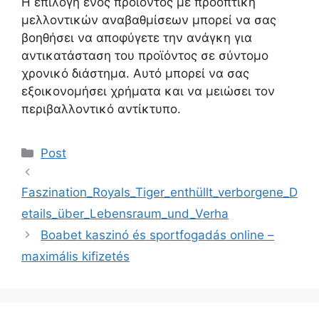
Η επιλογή ενός προϊόντος με προοπτική
μελλοντικών αναβαθμίσεων μπορεί να σας
βοηθήσει να αποφύγετε την ανάγκη για
αντικατάσταση του προϊόντος σε σύντομο
χρονικό διάστημα. Αυτό μπορεί να σας
εξοικονομήσει χρήματα και να μειώσει τον
περιβαλλοντικό αντίκτυπο.
Kategoriler
Post
Faszination_Royals_Tiger_enthüllt_verborgene_D
etails_über_Lebensraum_und_Verha
Boabet kaszinó és sportfogadás online –
maximális kifizetés