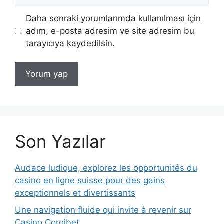
sitesi
Daha sonraki yorumlarımda kullanılması için
adım, e-posta adresim ve site adresim bu
tarayıcıya kaydedilsin.
Son Yazılar
Audace ludique, explorez les opportunités du
casino en ligne suisse pour des gains
exceptionnels et divertissants
Une navigation fluide qui invite à revenir sur
Casino Corgibet