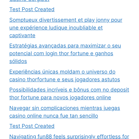
Test Post Created
Somptueux divertissement et play jonny pour
une expérience ludique inoubliable et
captivante
Estratégias avançadas para maximizar o seu
potencial com login thor fortune e ganhos
sólidos
Experiências únicas moldam o universo do
casino thorfortune e seus jogadores astutos
Possibilidades incríveis e bônus com no deposit
thor fortune para novos jogadores online
Navegar sin complicaciones mientras juegas
casino online nunca fue tan sencillo
Test Post Created
Navigating fun88 feels surprisingly effortless for