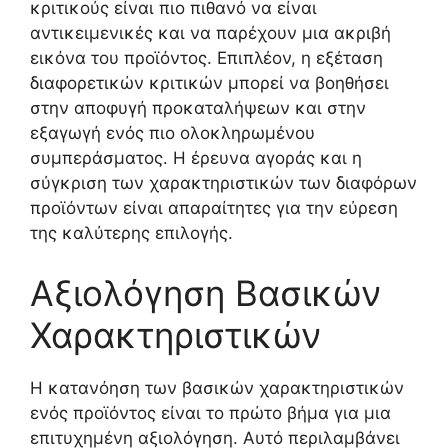
κριτικούς είναι πιο πιθανό να είναι
αντικειμενικές και να παρέχουν μια ακριβή
εικόνα του προϊόντος. Επιπλέον, η εξέταση
διαφορετικών κριτικών μπορεί να βοηθήσει
στην αποφυγή προκαταλήψεων και στην
εξαγωγή ενός πιο ολοκληρωμένου
συμπεράσματος. Η έρευνα αγοράς και η
σύγκριση των χαρακτηριστικών των διαφόρων
προϊόντων είναι απαραίτητες για την εύρεση
της καλύτερης επιλογής.
Αξιολόγηση Βασικών
Χαρακτηριστικών
Η κατανόηση των βασικών χαρακτηριστικών
ενός προϊόντος είναι το πρώτο βήμα για μια
επιτυχημένη αξιολόγηση. Αυτό περιλαμβάνει