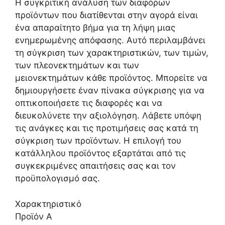
Η συγκριτική ανάλυση των διαφόρων
προϊόντων που διατίθενται στην αγορά είναι
ένα απαραίτητο βήμα για τη λήψη μιας
ενημερωμένης απόφασης. Αυτό περιλαμβάνει
τη σύγκριση των χαρακτηριστικών, των τιμών,
των πλεονεκτημάτων και των
μειονεκτημάτων κάθε προϊόντος. Μπορείτε να
δημιουργήσετε έναν πίνακα σύγκρισης για να
οπτικοποιήσετε τις διαφορές και να
διευκολύνετε την αξιολόγηση. Λάβετε υπόψη
τις ανάγκες και τις προτιμήσεις σας κατά τη
σύγκριση των προϊόντων. Η επιλογή του
κατάλληλου προϊόντος εξαρτάται από τις
συγκεκριμένες απαιτήσεις σας και τον
προϋπολογισμό σας.
Χαρακτηριστικό
Προϊόν Α