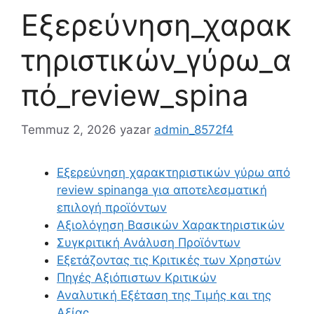
Εξερεύνηση_χαρακ
τηριστικών_γύρω_α
πό_review_spina
Temmuz 2, 2026
yazar
admin_8572f4
Εξερεύνηση χαρακτηριστικών γύρω από
review spinanga για αποτελεσματική
επιλογή προϊόντων
Αξιολόγηση Βασικών Χαρακτηριστικών
Συγκριτική Ανάλυση Προϊόντων
Εξετάζοντας τις Κριτικές των Χρηστών
Πηγές Αξιόπιστων Κριτικών
Αναλυτική Εξέταση της Τιμής και της
Αξίας