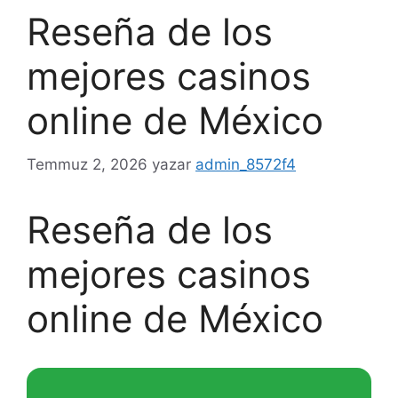
Reseña de los
mejores casinos
online de México
Temmuz 2, 2026
yazar
admin_8572f4
Reseña de los
mejores casinos
online de México