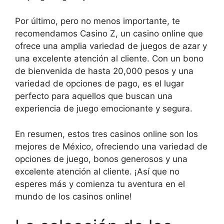
Por último, pero no menos importante, te
recomendamos Casino Z, un casino online que
ofrece una amplia variedad de juegos de azar y
una excelente atención al cliente. Con un bono
de bienvenida de hasta 20,000 pesos y una
variedad de opciones de pago, es el lugar
perfecto para aquellos que buscan una
experiencia de juego emocionante y segura.
En resumen, estos tres casinos online son los
mejores de México, ofreciendo una variedad de
opciones de juego, bonos generosos y una
excelente atención al cliente. ¡Así que no
esperes más y comienza tu aventura en el
mundo de los casinos online!