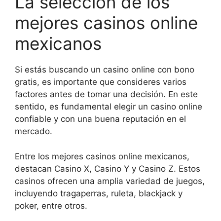
La selección de los
mejores casinos online
mexicanos
Si estás buscando un casino online con bono
gratis, es importante que consideres varios
factores antes de tomar una decisión. En este
sentido, es fundamental elegir un casino online
confiable y con una buena reputación en el
mercado.
Entre los mejores casinos online mexicanos,
destacan Casino X, Casino Y y Casino Z. Estos
casinos ofrecen una amplia variedad de juegos,
incluyendo tragaperras, ruleta, blackjack y
poker, entre otros.