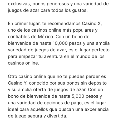
exclusivas, bonos generosos y una variedad de
juegos de azar para todos los gustos.
En primer lugar, te recomendamos Casino X,
uno de los casinos online más populares y
confiables de México. Con un bono de
bienvenida de hasta 10,000 pesos y una amplia
variedad de juegos de azar, es el lugar perfecto
para empezar tu aventura en el mundo de los
casinos online.
Otro casino online que no te puedes perder es
Casino Y, conocido por sus bonos sin depósito
y su amplia oferta de juegos de azar. Con un
bono de bienvenida de hasta 5,000 pesos y
una variedad de opciones de pago, es el lugar
ideal para aquellos que buscan una experiencia
de juego segura y divertida.