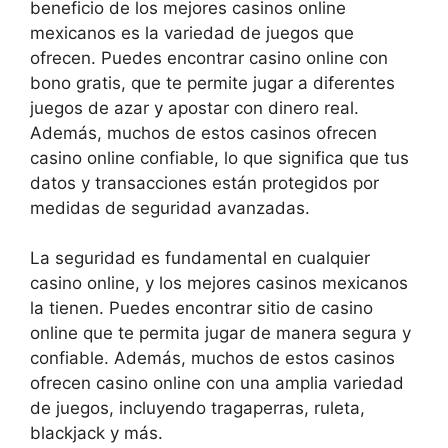
beneficio de los mejores casinos online
mexicanos es la variedad de juegos que
ofrecen. Puedes encontrar casino online con
bono gratis, que te permite jugar a diferentes
juegos de azar y apostar con dinero real.
Además, muchos de estos casinos ofrecen
casino online confiable, lo que significa que tus
datos y transacciones están protegidos por
medidas de seguridad avanzadas.
La seguridad es fundamental en cualquier
casino online, y los mejores casinos mexicanos
la tienen. Puedes encontrar sitio de casino
online que te permita jugar de manera segura y
confiable. Además, muchos de estos casinos
ofrecen casino online con una amplia variedad
de juegos, incluyendo tragaperras, ruleta,
blackjack y más.