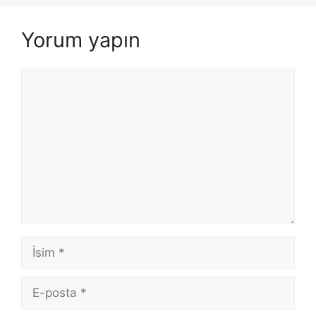
Yorum yapın
Yorum
İsim
E-
posta