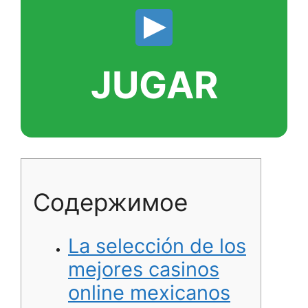
JUGAR
Содержимое
La selección de los
mejores casinos
online mexicanos