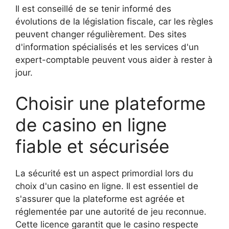
Il est conseillé de se tenir informé des
évolutions de la législation fiscale, car les règles
peuvent changer régulièrement. Des sites
d'information spécialisés et les services d'un
expert-comptable peuvent vous aider à rester à
jour.
Choisir une plateforme
de casino en ligne
fiable et sécurisée
La sécurité est un aspect primordial lors du
choix d'un casino en ligne. Il est essentiel de
s'assurer que la plateforme est agréée et
réglementée par une autorité de jeu reconnue.
Cette licence garantit que le casino respecte