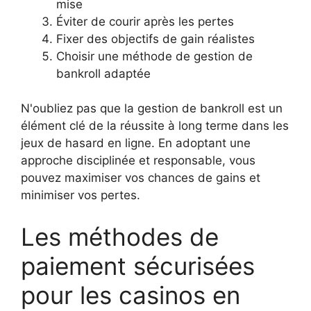
mise
Éviter de courir après les pertes
Fixer des objectifs de gain réalistes
Choisir une méthode de gestion de
bankroll adaptée
N'oubliez pas que la gestion de bankroll est un
élément clé de la réussite à long terme dans les
jeux de hasard en ligne. En adoptant une
approche disciplinée et responsable, vous
pouvez maximiser vos chances de gains et
minimiser vos pertes.
Les méthodes de
paiement sécurisées
pour les casinos en