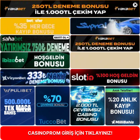
×
CASINOPROM GİRİŞ İÇİN TIKLAYINIZ!