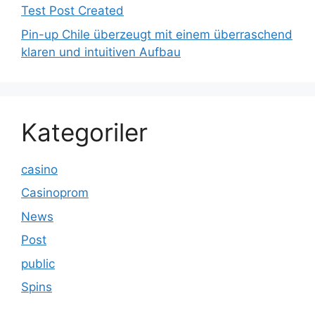
Test Post Created
Pin-up Chile überzeugt mit einem überraschend
klaren und intuitiven Aufbau
Kategoriler
casino
Casinoprom
News
Post
public
Spins