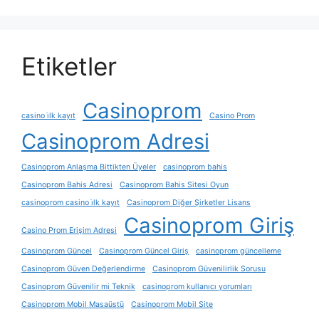
Etiketler
Casinoprom
casino i̇lk kayıt
Casino Prom
Casinoprom Adresi
Casinoprom Anlaşma Bittikten Üyeler
casinoprom bahis
Casinoprom Bahis Adresi
Casinoprom Bahis Sitesi Oyun
casinoprom casino i̇lk kayıt
Casinoprom Diğer Şirketler Lisans
Casinoprom Giriş
Casino Prom Erişim Adresi
Casinoprom Güncel
Casinoprom Güncel Giriş
casinoprom güncelleme
Casinoprom Güven Değerlendirme
Casinoprom Güvenilirlik Sorusu
Casinoprom Güvenilir mi Teknik
casinoprom kullanıcı yorumları
Casinoprom Mobil Masaüstü
Casinoprom Mobil Site