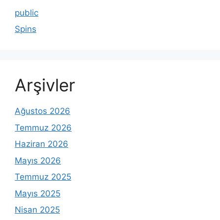
public
Spins
Arşivler
Ağustos 2026
Temmuz 2026
Haziran 2026
Mayıs 2026
Temmuz 2025
Mayıs 2025
Nisan 2025