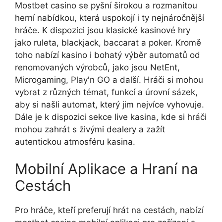
Mostbet casino se pyšní širokou a rozmanitou
herní nabídkou, která uspokojí i ty nejnáročnější
hráče. K dispozici jsou klasické kasinové hry
jako ruleta, blackjack, baccarat a poker. Kromě
toho nabízí kasino i bohatý výběr automatů od
renomovaných výrobců, jako jsou NetEnt,
Microgaming, Play'n GO a další. Hráči si mohou
vybrat z různých témat, funkcí a úrovní sázek,
aby si našli automat, který jim nejvíce vyhovuje.
Dále je k dispozici sekce live kasina, kde si hráči
mohou zahrát s živými dealery a zažít
autentickou atmosféru kasina.
Mobilní Aplikace a Hraní na
Cestách
Pro hráče, kteří preferují hrát na cestách, nabízí