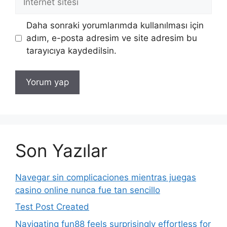
sitesi
Daha sonraki yorumlarımda kullanılması için
adım, e-posta adresim ve site adresim bu
tarayıcıya kaydedilsin.
Son Yazılar
Navegar sin complicaciones mientras juegas
casino online nunca fue tan sencillo
Test Post Created
Navigating fun88 feels surprisingly effortless for