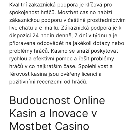
Kvalitní zákaznická podpora je klíčová pro
spokojenost hráčů. Mostbet casino nabízí
zákaznickou podporu v češtině prostřednictvím
live chatu a e-mailu. Zákaznická podpora je k
dispozici 24 hodin denně, 7 dní v týdnu a je
připravena odpovědět na jakékoli dotazy nebo
problémy hráčů. Kasino se snaží poskytovat
rychlou a efektivní pomoc a řešit problémy
hráčů v co nejkratším čase. Spolehlivost a
férovost kasina jsou ověřeny licencí a
pozitivními recenzemi od hráčů.
Budoucnost Online
Kasin a Inovace v
Mostbet Casino