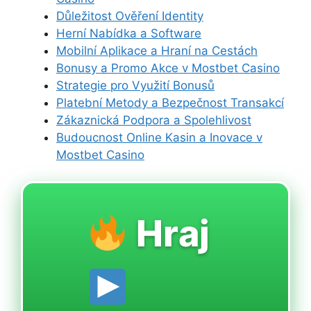
Důležitost Ověření Identity
Herní Nabídka a Software
Mobilní Aplikace a Hraní na Cestách
Bonusy a Promo Akce v Mostbet Casino
Strategie pro Využití Bonusů
Platební Metody a Bezpečnost Transakcí
Zákaznická Podpora a Spolehlivost
Budoucnost Online Kasin a Inovace v
Mostbet Casino
Hraj