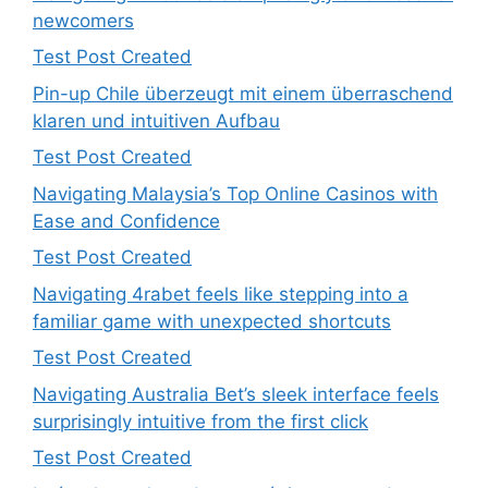
newcomers
Test Post Created
Pin-up Chile überzeugt mit einem überraschend
klaren und intuitiven Aufbau
Test Post Created
Navigating Malaysia’s Top Online Casinos with
Ease and Confidence
Test Post Created
Navigating 4rabet feels like stepping into a
familiar game with unexpected shortcuts
Test Post Created
Navigating Australia Bet’s sleek interface feels
surprisingly intuitive from the first click
Test Post Created