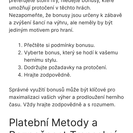
preferujete stolní hry, hledejte bonusy, které
umožňují protočení v těchto hrách.
Nezapomeňte, že bonusy jsou určeny k zábavě
a zvýšení šancí na výhru, ale neměly by být
jediným motivem pro hraní.
Přečtěte si podmínky bonusu.
Vyberte bonus, který se hodí k vašemu
hernímu stylu.
Dodržujte požadavky na protočení.
Hrajte zodpovědně.
Správné využití bonusů může být klíčové pro
maximalizaci vašich výher a prodloužení herního
času. Vždy hrajte zodpovědně a s rozumem.
Platební Metody a