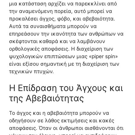
μια κατάσταση αρχίζει να παρεκκλίνει από
την αναμενόμενη πορεία, αυτό μπορεί να
προκαλέσει άγχος, φόβο, και αβεβαιότητα.
Αυτά τα συναισθήματα μπορούν να
επηρεάσουν την ικανότητα των ανθρώπων να
σκέφτονται καθαρά και να λαμβάνουν
ορθολογικές αποφάσεις. Η διαχείριση των
ψυχολογικών επιπτώσεων μιας «piper spin»
είναι εξίσου σημαντική με τη διαχείριση των
τεχνικών πτυχών.
Η Επίδραση του Άγχους και
της Αβεβαιότητας
Το άγχος και η αβεβαιότητα μπορούν να
οδηγήσουν σε λάθος εκτιμήσεις και κακές
αποφάσεις. Όταν οι άνθρωποι αισθάνονται ότι