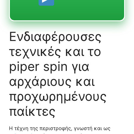
Ενδιαφέρουσες
τεχνικές και το
piper spin για
αρχάριους και
προχωρημένους
παίκτες
Η τέχνη της περιστροφής, γνωστή και ως