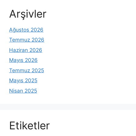
Arşivler
Ağustos 2026
Temmuz 2026
Haziran 2026
Mayıs 2026
Temmuz 2025
Mayıs 2025
Nisan 2025
Etiketler