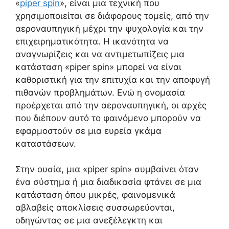
«
piper spin
», είναι μια τεχνική που
χρησιμοποιείται σε διάφορους τομείς, από την
αεροναυπηγική μέχρι την ψυχολογία και την
επιχειρηματικότητα. Η ικανότητα να
αναγνωρίζεις και να αντιμετωπίζεις μια
κατάσταση «piper spin» μπορεί να είναι
καθοριστική για την επιτυχία και την αποφυγή
πιθανών προβλημάτων. Ενώ η ονομασία
προέρχεται από την αεροναυπηγική, οι αρχές
που διέπουν αυτό το φαινόμενο μπορούν να
εφαρμοστούν σε μια ευρεία γκάμα
καταστάσεων.
Στην ουσία, μια «piper spin» συμβαίνει όταν
ένα σύστημα ή μια διαδικασία φτάνει σε μια
κατάσταση όπου μικρές, φαινομενικά
αβλαβείς αποκλίσεις συσσωρεύονται,
οδηγώντας σε μια ανεξέλεγκτη και