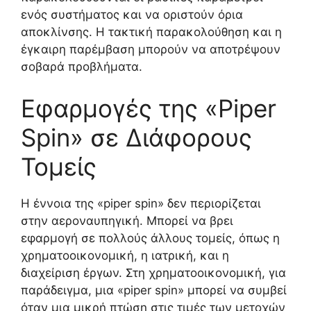
ενός συστήματος και να οριστούν όρια
αποκλίνσης. Η τακτική παρακολούθηση και η
έγκαιρη παρέμβαση μπορούν να αποτρέψουν
σοβαρά προβλήματα.
Εφαρμογές της «Piper
Spin» σε Διάφορους
Τομείς
Η έννοια της «piper spin» δεν περιορίζεται
στην αεροναυπηγική. Μπορεί να βρει
εφαρμογή σε πολλούς άλλους τομείς, όπως η
χρηματοοικονομική, η ιατρική, και η
διαχείριση έργων. Στη χρηματοοικονομική, για
παράδειγμα, μια «piper spin» μπορεί να συμβεί
όταν μια μικρή πτώση στις τιμές των μετοχών