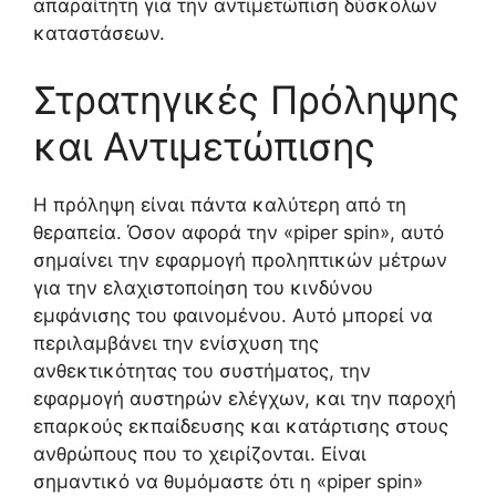
απαραίτητη για την αντιμετώπιση δύσκολων
καταστάσεων.
Στρατηγικές Πρόληψης
και Αντιμετώπισης
Η πρόληψη είναι πάντα καλύτερη από τη
θεραπεία. Όσον αφορά την «piper spin», αυτό
σημαίνει την εφαρμογή προληπτικών μέτρων
για την ελαχιστοποίηση του κινδύνου
εμφάνισης του φαινομένου. Αυτό μπορεί να
περιλαμβάνει την ενίσχυση της
ανθεκτικότητας του συστήματος, την
εφαρμογή αυστηρών ελέγχων, και την παροχή
επαρκούς εκπαίδευσης και κατάρτισης στους
ανθρώπους που το χειρίζονται. Είναι
σημαντικό να θυμόμαστε ότι η «piper spin»