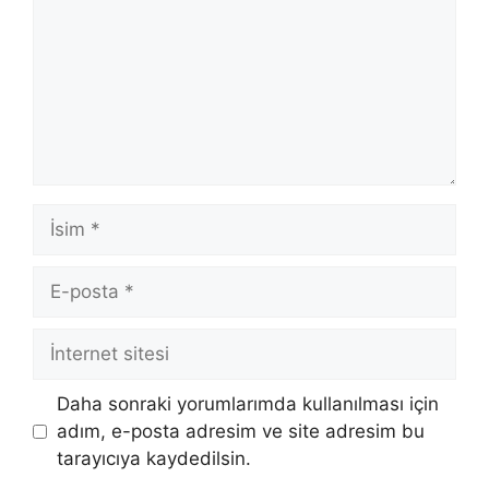
İsim
E-
posta
İnternet
sitesi
Daha sonraki yorumlarımda kullanılması için
adım, e-posta adresim ve site adresim bu
tarayıcıya kaydedilsin.