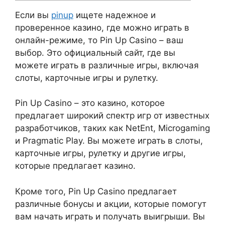
Если вы
pinup
ищете надежное и
проверенное казино, где можно играть в
онлайн-режиме, то Pin Up Casino – ваш
выбор. Это официальный сайт, где вы
можете играть в различные игры, включая
слоты, карточные игры и рулетку.
Pin Up Casino – это казино, которое
предлагает широкий спектр игр от известных
разработчиков, таких как NetEnt, Microgaming
и Pragmatic Play. Вы можете играть в слоты,
карточные игры, рулетку и другие игры,
которые предлагает казино.
Кроме того, Pin Up Casino предлагает
различные бонусы и акции, которые помогут
вам начать играть и получать выигрыши. Вы