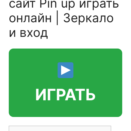
сайт Pin up играть
онлайн | Зеркало
и вход
ИГРАТЬ