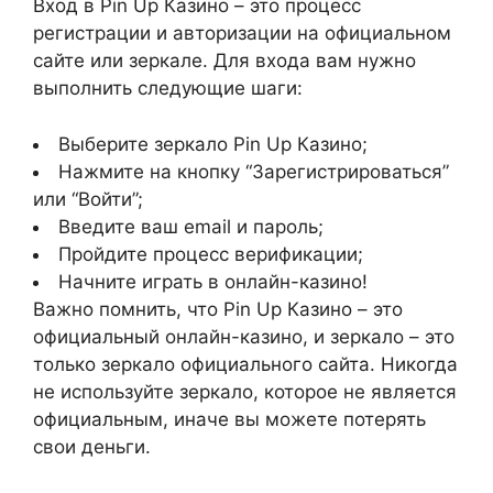
Вход в Pin Up Казино – это процесс
регистрации и авторизации на официальном
сайте или зеркале. Для входа вам нужно
выполнить следующие шаги:
Выберите зеркало Pin Up Казино;
Нажмите на кнопку “Зарегистрироваться”
или “Войти”;
Введите ваш email и пароль;
Пройдите процесс верификации;
Начните играть в онлайн-казино!
Важно помнить, что Pin Up Казино – это
официальный онлайн-казино, и зеркало – это
только зеркало официального сайта. Никогда
не используйте зеркало, которое не является
официальным, иначе вы можете потерять
свои деньги.