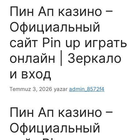
Пин Ап казино –
Официальный
сайт Pin up играть
онлайн | Зеркало
и вход
Temmuz 3, 2026
yazar
admin_8572f4
Пин Ап казино –
Официальный