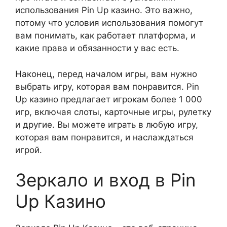
использования Pin Up казино. Это важно,
потому что условия использования помогут
вам понимать, как работает платформа, и
какие права и обязанности у вас есть.
Наконец, перед началом игры, вам нужно
выбрать игру, которая вам понравится. Pin
Up казино предлагает игрокам более 1 000
игр, включая слоты, карточные игры, рулетку
и другие. Вы можете играть в любую игру,
которая вам понравится, и наслаждаться
игрой.
Зеркало и вход в Pin
Up Казино