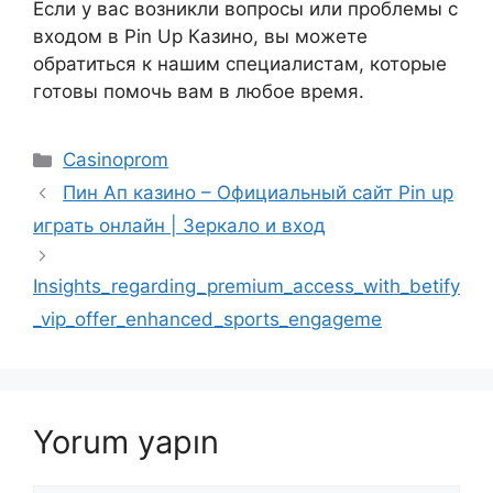
Если у вас возникли вопросы или проблемы с
входом в Pin Up Казино, вы можете
обратиться к нашим специалистам, которые
готовы помочь вам в любое время.
Kategoriler
Casinoprom
Пин Ап казино – Официальный сайт Pin up
играть онлайн | Зеркало и вход
Insights_regarding_premium_access_with_betify
_vip_offer_enhanced_sports_engageme
Yorum yapın