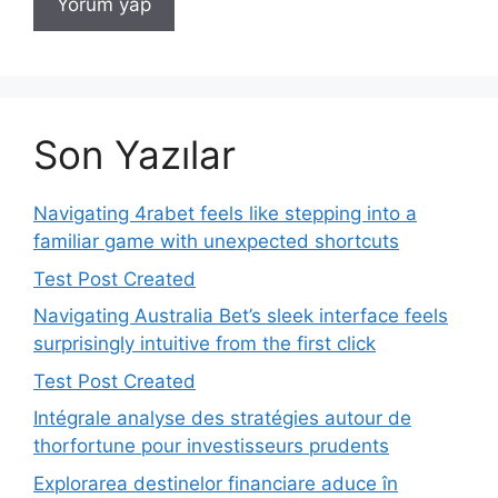
Son Yazılar
Navigating 4rabet feels like stepping into a
familiar game with unexpected shortcuts
Test Post Created
Navigating Australia Bet’s sleek interface feels
surprisingly intuitive from the first click
Test Post Created
Intégrale analyse des stratégies autour de
thorfortune pour investisseurs prudents
Explorarea destinelor financiare aduce în