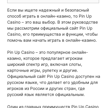
Если вы ищете надежный и безопасный
способ играть в онлайн-казино, то Pin Up
Casino – это ваш выбор. В этом руководстве
мы рассмотрим официальный сайт Pin Up
Casino, его преимущества и функции, чтобы
помочь вам начать играть в онлайн-казино.
Pin Up Casino – это популярное онлайн-
казино, которое предлагает игрокам
широкий спектр игр, включая слоты,
карточные игры, рулетку и другие.
Официальный сайт Pin Up Casino доступен на
русском языке, что делает его удобным для
игроков из России и других стран, где
русский язык является официальным.
Один из главных преимуществ Pin Up Casino