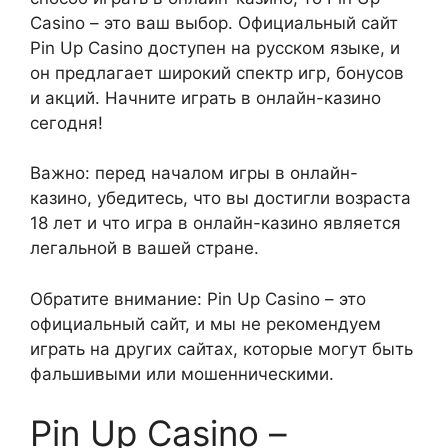
Casino – это ваш выбор. Официальный сайт
Pin Up Casino доступен на русском языке, и
он предлагает широкий спектр игр, бонусов
и акций. Начните играть в онлайн-казино
сегодня!
Важно: перед началом игры в онлайн-
казино, убедитесь, что вы достигли возраста
18 лет и что игра в онлайн-казино является
легальной в вашей стране.
Обратите внимание: Pin Up Casino – это
официальный сайт, и мы не рекомендуем
играть на других сайтах, которые могут быть
фальшивыми или мошенническими.
Pin Up Casino –