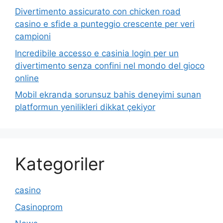
Divertimento assicurato con chicken road
casino e sfide a punteggio crescente per veri
campioni
Incredibile accesso e casinia login per un
divertimento senza confini nel mondo del gioco
online
Mobil ekranda sorunsuz bahis deneyimi sunan
platformun yenilikleri dikkat çekiyor
Kategoriler
casino
Casinoprom