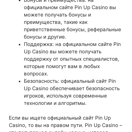
официальном сайте Pin Up Casino вы
можете получать бонусы и
преимущества, такие как
приветственные бонусы, реферальные
бонусы и другие.
Поддержка: на официальном сайте Pin
Up Casino вы можете получать
поддержку от опытных специалистов,
которые помогут вам в любых
вопросах.
Безопасность: официальный сайт Pin
Up Casino обеспечивает безопасность
игроков, используя современные
технологии и алгоритмы.
Если вы ищете официальный сайт Pin Up
Casino, то вы на правом пути. Pin Up Casino –