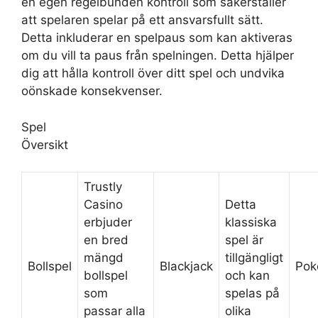
en egen regelbunden kontroll som säkerställer
att spelaren spelar på ett ansvarsfullt sätt.
Detta inkluderar en spelpaus som kan aktiveras
om du vill ta paus från spelningen. Detta hjälper
dig att hålla kontroll över ditt spel och undvika
oönskade konsekvenser.
Spel
Översikt
Trustly
Casino
Detta
erbjuder
klassiska
en bred
spel är
mängd
tillgängligt
Bollspel
Blackjack
Pok
bollspel
och kan
som
spelas på
passar alla
olika