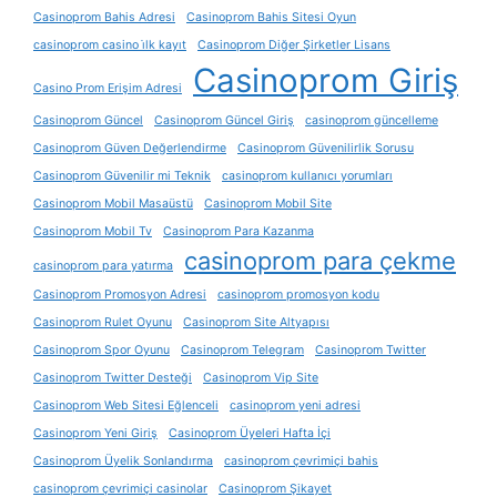
Casinoprom Bahis Adresi
Casinoprom Bahis Sitesi Oyun
casinoprom casino i̇lk kayıt
Casinoprom Diğer Şirketler Lisans
Casinoprom Giriş
Casino Prom Erişim Adresi
Casinoprom Güncel
Casinoprom Güncel Giriş
casinoprom güncelleme
Casinoprom Güven Değerlendirme
Casinoprom Güvenilirlik Sorusu
Casinoprom Güvenilir mi Teknik
casinoprom kullanıcı yorumları
Casinoprom Mobil Masaüstü
Casinoprom Mobil Site
Casinoprom Mobil Tv
Casinoprom Para Kazanma
casinoprom para çekme
casinoprom para yatırma
Casinoprom Promosyon Adresi
casinoprom promosyon kodu
Casinoprom Rulet Oyunu
Casinoprom Site Altyapısı
Casinoprom Spor Oyunu
Casinoprom Telegram
Casinoprom Twitter
Casinoprom Twitter Desteği
Casinoprom Vip Site
Casinoprom Web Sitesi Eğlenceli
casinoprom yeni adresi
Casinoprom Yeni Giriş
Casinoprom Üyeleri Hafta İçi
Casinoprom Üyelik Sonlandırma
casinoprom çevrimiçi bahis
casinoprom çevrimiçi casinolar
Casinoprom Şikayet