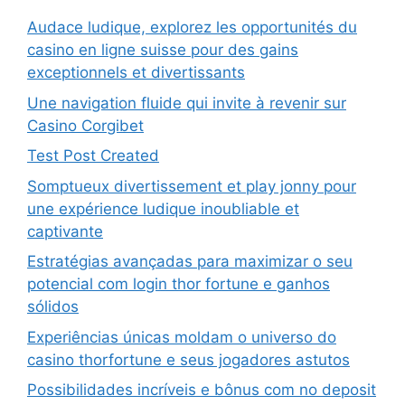
Audace ludique, explorez les opportunités du
casino en ligne suisse pour des gains
exceptionnels et divertissants
Une navigation fluide qui invite à revenir sur
Casino Corgibet
Test Post Created
Somptueux divertissement et play jonny pour
une expérience ludique inoubliable et
captivante
Estratégias avançadas para maximizar o seu
potencial com login thor fortune e ganhos
sólidos
Experiências únicas moldam o universo do
casino thorfortune e seus jogadores astutos
Possibilidades incríveis e bônus com no deposit