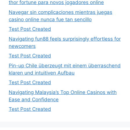
thor fortune para novos jogadores online
Navegar sin complicaciones mientras juegas
casino online nunca fue tan sencillo
Test Post Created
Navigating fun88 feels surprisingly effortless for
newcomers
Test Post Created
Pin-up Chile überzeugt mit einem überraschend
klaren und intuitiven Aufbau
Test Post Created
Navigating Malaysia’s Top Online Casinos with
Ease and Confidence
Test Post Created