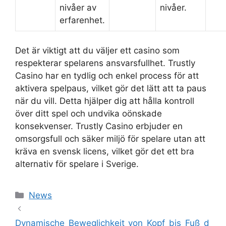
nivåer av
nivåer.
erfarenhet.
Det är viktigt att du väljer ett casino som
respekterar spelarens ansvarsfullhet. Trustly
Casino har en tydlig och enkel process för att
aktivera spelpaus, vilket gör det lätt att ta paus
när du vill. Detta hjälper dig att hålla kontroll
över ditt spel och undvika oönskade
konsekvenser. Trustly Casino erbjuder en
omsorgsfull och säker miljö för spelare utan att
kräva en svensk licens, vilket gör det ett bra
alternativ för spelare i Sverige.
Kategoriler
News
Dynamische_Beweglichkeit_von_Kopf_bis_Fuß_d