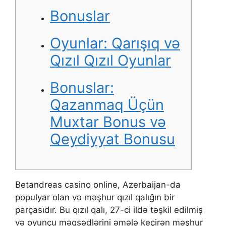
Bonuslar
Oyunlar: Qarışıq və
Qızıl Qızıl Oyunlar
Bonuslar:
Qazanmaq Üçün
Muxtar Bonus və
Qeydiyyat Bonusu
Betandreas casino online, Azerbaijan-da
populyar olan və məşhur qızıl qalığın bir
parçasıdır. Bu qızıl qalı, 27-ci ildə təşkil edilmiş
və oyunçu məqsədlərini əmələ keçirən məşhur