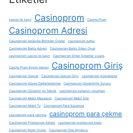
Casinoprom
casino i̇lk kayıt
Casino Prom
Casinoprom Adresi
Casinoprom Anlaşma Bittikten Üyeler
casinoprom bahis
Casinoprom Bahis Adresi
Casinoprom Bahis Sitesi Oyun
casinoprom casino i̇lk kayıt
Casinoprom Diğer Şirketler Lisans
Casinoprom Giriş
Casino Prom Erişim Adresi
Casinoprom Güncel
Casinoprom Güncel Giriş
casinoprom güncelleme
Casinoprom Güven Değerlendirme
Casinoprom Güvenilirlik Sorusu
Casinoprom Güvenilir mi Teknik
casinoprom kullanıcı yorumları
Casinoprom Mobil Masaüstü
Casinoprom Mobil Site
Casinoprom Mobil Tv
Casinoprom Para Kazanma
casinoprom para çekme
casinoprom para yatırma
Casinoprom Promosyon Adresi
casinoprom promosyon kodu
Casinoprom Rulet Oyunu
Casinoprom Site Altyapısı