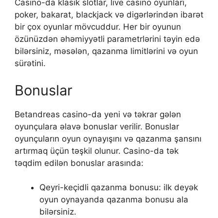
Casino-da klasik slotlar, live casino oyunları,
poker, bakarat, blackjack və digərlərindən ibarət
bir çox oyunlar mövcuddur. Her bir oyunun
özünüzdən əhəmiyyətli parametrlərini təyin edə
bilərsiniz, məsələn, qazanma limitlərini və oyun
sürətini.
Bonuslar
Betandreas casino-da yeni və təkrar gələn
oyunçulara əlavə bonuslar verilir. Bonuslar
oyunçuların oyun oynayışını və qazanma şansını
artırmaq üçün təşkil olunur. Casino-da tək
təqdim edilən bonuslar arasında:
Qeyri-keçidli qazanma bonusu: ilk deyək
oyun oynayanda qazanma bonusu ala
bilərsiniz.