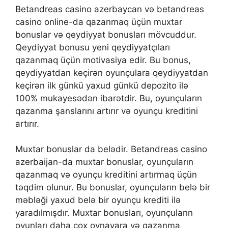
Betandreas casino azerbaycan və betandreas
casino online-da qazanmaq üçün muxtar
bonuslar və qeydiyyat bonusları mövcuddur.
Qeydiyyat bonusu yeni qeydiyyatçıları
qazanmaq üçün motivasiya edir. Bu bonus,
qeydiyyatdan keçirən oyunçulara qeydiyyatdan
keçirən ilk günkü yaxud günkü depozito ilə
100% mukayesədən ibarətdir. Bu, oyunçuların
qazanma şanslarını artırır və oyunçu kreditini
artırır.
Muxtar bonuslar da belədir. Betandreas casino
azerbaijan-da muxtar bonuslar, oyunçuların
qazanmaq və oyunçu kreditini artırmaq üçün
təqdim olunur. Bu bonuslar, oyunçuların belə bir
məbləği yaxud belə bir oyunçu krediti ilə
yaradılmışdır. Muxtar bonusları, oyunçuların
oyunları daha çox oynayara və qazanma