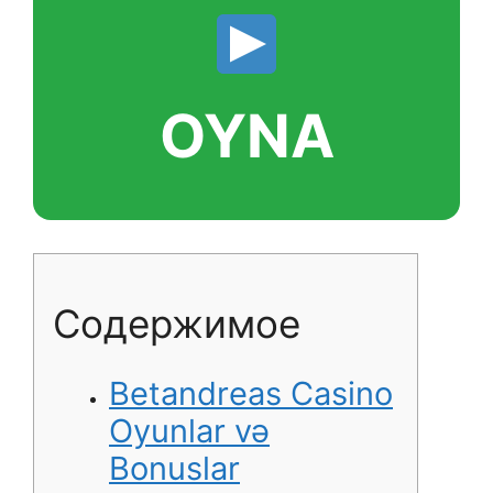
OYNA
Содержимое
Betandreas Casino
Oyunlar və
Bonuslar