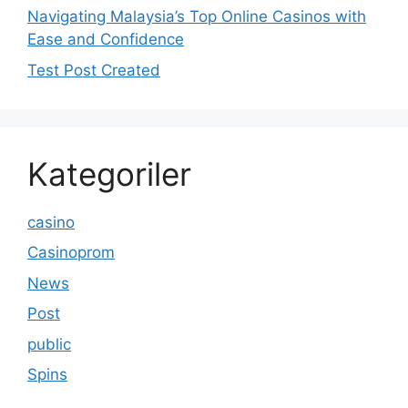
Navigating Malaysia’s Top Online Casinos with
Ease and Confidence
Test Post Created
Kategoriler
casino
Casinoprom
News
Post
public
Spins