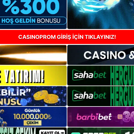
CASINOPROM GİRİŞ İÇİN TIKLAYINIZ!