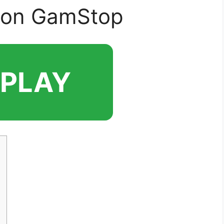
t on GamStop
PLAY