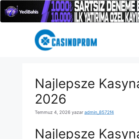
İçeriğe
atla
Najlepsze Kasyn
2026
Temmuz 4, 2026
yazar
admin_8572f4
Najlepsze Kasyn