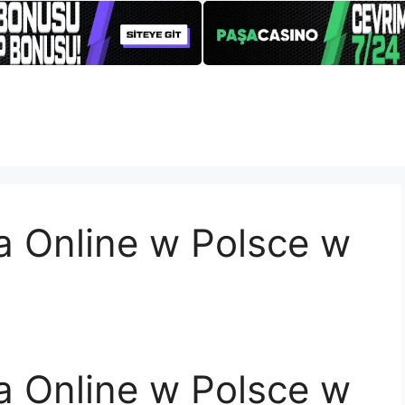
a Online w Polsce w
a Online w Polsce w