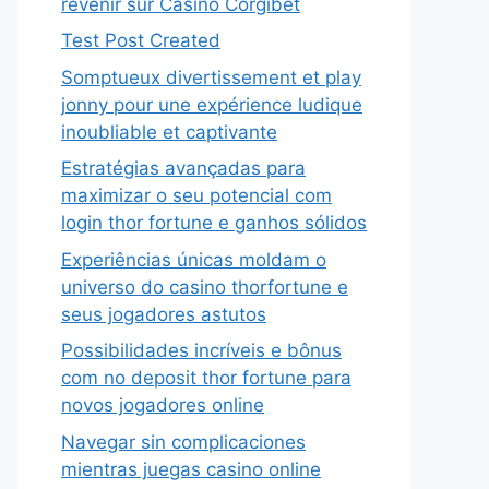
revenir sur Casino Corgibet
Test Post Created
Somptueux divertissement et play
jonny pour une expérience ludique
inoubliable et captivante
Estratégias avançadas para
maximizar o seu potencial com
login thor fortune e ganhos sólidos
Experiências únicas moldam o
universo do casino thorfortune e
seus jogadores astutos
Possibilidades incríveis e bônus
com no deposit thor fortune para
novos jogadores online
Navegar sin complicaciones
mientras juegas casino online