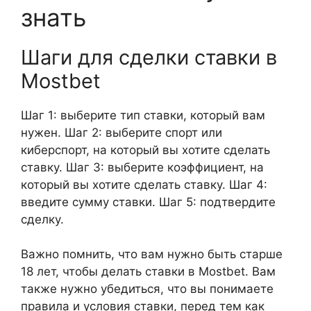
знать
Шаги для сделки ставки в
Mostbet
Шаг 1: выберите тип ставки, который вам
нужен. Шаг 2: выберите спорт или
киберспорт, на который вы хотите сделать
ставку. Шаг 3: выберите коэффициент, на
который вы хотите сделать ставку. Шаг 4:
введите сумму ставки. Шаг 5: подтвердите
сделку.
Важно помнить, что вам нужно быть старше
18 лет, чтобы делать ставки в Mostbet. Вам
также нужно убедиться, что вы понимаете
правила и условия ставки, перед тем как