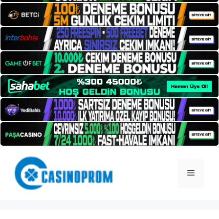
İçeriğe
atla
Menü