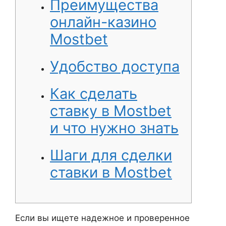
Преимущества
онлайн-казино
Mostbet
Удобство доступа
Как сделать
ставку в Mostbet
и что нужно знать
Шаги для сделки
ставки в Mostbet
Если вы ищете надежное и проверенное