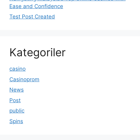
Ease and Confidence
Test Post Created
Kategoriler
casino
Casinoprom
News
Post
public
Spins