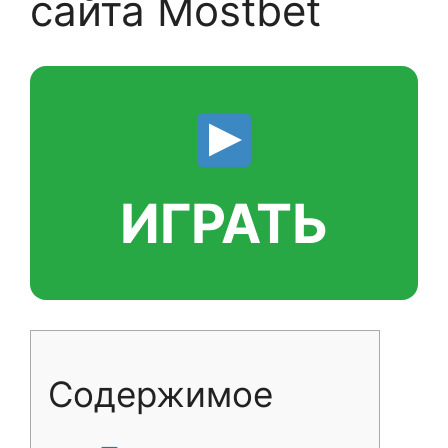
сайта Mostbet
ИГРАТЬ
Содержимое