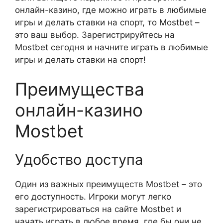
онлайн-казино, где можно играть в любимые
игры и делать ставки на спорт, то Mostbet –
это ваш выбор. Зарегистрируйтесь на
Mostbet сегодня и начните играть в любимые
игры и делать ставки на спорт!
Преимущества
онлайн-казино
Mostbet
Удобство доступа
Один из важных преимуществ Mostbet – это
его доступность. Игроки могут легко
зарегистрироваться на сайте Mostbet и
начать играть в любое время, где бы они не