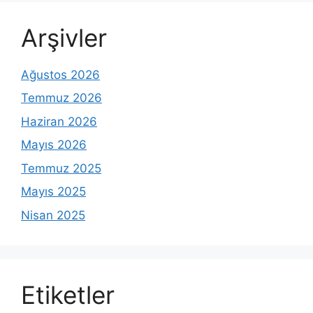
Arşivler
Ağustos 2026
Temmuz 2026
Haziran 2026
Mayıs 2026
Temmuz 2025
Mayıs 2025
Nisan 2025
Etiketler