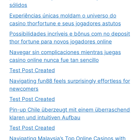
sólidos
Experiências únicas moldam o universo do
casino thorfortune e seus jogadores astutos
Possibilidades incríveis e bônus com no deposit
thor fortune para novos jogadores online
Navegar sin complicaciones mientras juegas
casino online nunca fue tan sencillo
Test Post Created
Navigating fun88 feels surprisingly effortless for
newcomers
Test Post Created
Pin-up Chile überzeugt mit einem überraschend
klaren und intuitiven Aufbau
Test Post Created
Navigating Malaysia’s Top Online Casinos with