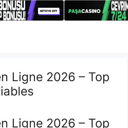
en Ligne 2026 – Top
iables
en Ligne 2026 – Top