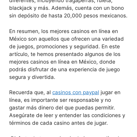
diferentes, incluyendo tragaperras, ruleta,
blackjack y más. Además, cuenta con un bono
sin depósito de hasta 20,000 pesos mexicanos.
En resumen, los mejores casinos en línea en
México son aquellos que ofrecen una variedad
de juegos, promociones y seguridad. En este
artículo, te hemos presentado algunos de los
mejores casinos en línea en México, donde
podrás disfrutar de una experiencia de juego
segura y divertida.
Recuerda que, al
casinos con paypal
jugar en
línea, es importante ser responsable y no
gastar más dinero del que puedas permitir.
Asegúrate de leer y entender las condiciones y
términos de cada casino antes de jugar.