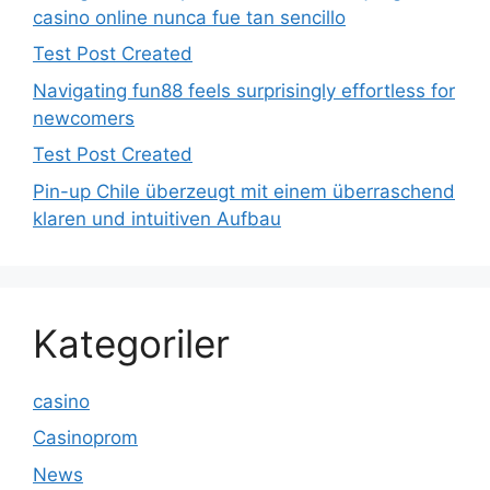
casino online nunca fue tan sencillo
Test Post Created
Navigating fun88 feels surprisingly effortless for
newcomers
Test Post Created
Pin-up Chile überzeugt mit einem überraschend
klaren und intuitiven Aufbau
Kategoriler
casino
Casinoprom
News