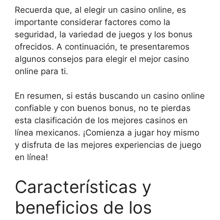
Recuerda que, al elegir un casino online, es
importante considerar factores como la
seguridad, la variedad de juegos y los bonus
ofrecidos. A continuación, te presentaremos
algunos consejos para elegir el mejor casino
online para ti.
En resumen, si estás buscando un casino online
confiable y con buenos bonus, no te pierdas
esta clasificación de los mejores casinos en
línea mexicanos. ¡Comienza a jugar hoy mismo
y disfruta de las mejores experiencias de juego
en línea!
Características y
beneficios de los