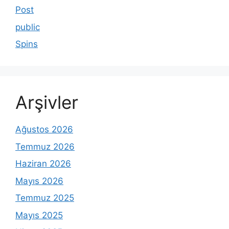
Post
public
Spins
Arşivler
Ağustos 2026
Temmuz 2026
Haziran 2026
Mayıs 2026
Temmuz 2025
Mayıs 2025