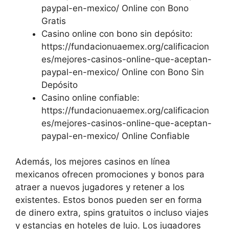
paypal-en-mexico/ Online con Bono
Gratis
Casino online con bono sin depósito:
https://fundacionuaemex.org/calificacion
es/mejores-casinos-online-que-aceptan-
paypal-en-mexico/ Online con Bono Sin
Depósito
Casino online confiable:
https://fundacionuaemex.org/calificacion
es/mejores-casinos-online-que-aceptan-
paypal-en-mexico/ Online Confiable
Además, los mejores casinos en línea
mexicanos ofrecen promociones y bonos para
atraer a nuevos jugadores y retener a los
existentes. Estos bonos pueden ser en forma
de dinero extra, spins gratuitos o incluso viajes
y estancias en hoteles de lujo. Los jugadores