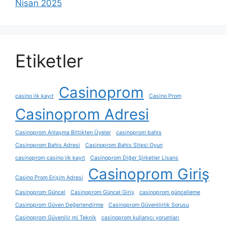
Nisan 2025
Etiketler
Casinoprom
casino i̇lk kayıt
Casino Prom
Casinoprom Adresi
Casinoprom Anlaşma Bittikten Üyeler
casinoprom bahis
Casinoprom Bahis Adresi
Casinoprom Bahis Sitesi Oyun
casinoprom casino i̇lk kayıt
Casinoprom Diğer Şirketler Lisans
Casinoprom Giriş
Casino Prom Erişim Adresi
Casinoprom Güncel
Casinoprom Güncel Giriş
casinoprom güncelleme
Casinoprom Güven Değerlendirme
Casinoprom Güvenilirlik Sorusu
Casinoprom Güvenilir mi Teknik
casinoprom kullanıcı yorumları