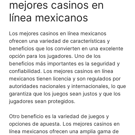
mejores casinos en
línea mexicanos
Los mejores casinos en línea mexicanos
ofrecen una variedad de características y
beneficios que los convierten en una excelente
opción para los jugadores. Uno de los
beneficios más importantes es la seguridad y
confiabilidad. Los mejores casinos en línea
mexicanos tienen licencia y son regulados por
autoridades nacionales y internacionales, lo que
garantiza que los juegos sean justos y que los
jugadores sean protegidos.
Otro beneficio es la variedad de juegos y
opciones de apuesta. Los mejores casinos en
línea mexicanos ofrecen una amplia gama de