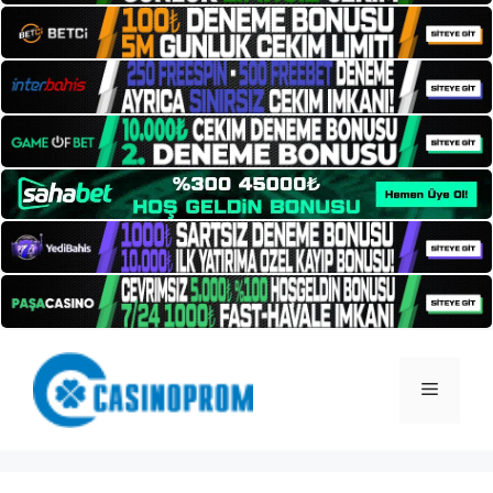
İçeriğe
atla
Menü