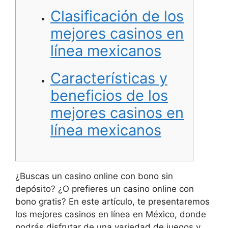
Clasificación de los
mejores casinos en
línea mexicanos
Características y
beneficios de los
mejores casinos en
línea mexicanos
¿Buscas un casino online con bono sin
depósito? ¿O prefieres un casino online con
bono gratis? En este artículo, te presentaremos
los mejores casinos en línea en México, donde
podrás disfrutar de una variedad de juegos y