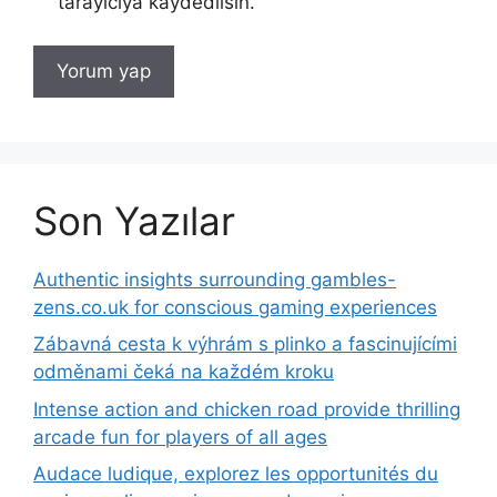
tarayıcıya kaydedilsin.
Son Yazılar
Authentic insights surrounding gambles-
zens.co.uk for conscious gaming experiences
Zábavná cesta k výhrám s plinko a fascinujícími
odměnami čeká na každém kroku
Intense action and chicken road provide thrilling
arcade fun for players of all ages
Audace ludique, explorez les opportunités du