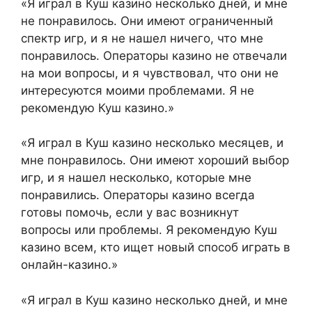
«Я играл в Куш казино несколько дней, и мне
не понравилось. Они имеют ограниченный
спектр игр, и я не нашел ничего, что мне
понравилось. Операторы казино не отвечали
на мои вопросы, и я чувствовал, что они не
интересуются моими проблемами. Я не
рекомендую Куш казино.»
«Я играл в Куш казино несколько месяцев, и
мне понравилось. Они имеют хороший выбор
игр, и я нашел несколько, которые мне
понравились. Операторы казино всегда
готовы помочь, если у вас возникнут
вопросы или проблемы. Я рекомендую Куш
казино всем, кто ищет новый способ играть в
онлайн-казино.»
«Я играл в Куш казино несколько дней, и мне