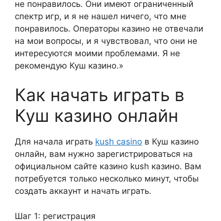
не понравилось. Они имеют ограниченный
спектр игр, и я не нашел ничего, что мне
понравилось. Операторы казино не отвечали
на мои вопросы, и я чувствовал, что они не
интересуются моими проблемами. Я не
рекомендую Куш казино.»
Как начать играть в
Куш казино онлайн
Для начала играть
kush casino
в Куш казино
онлайн, вам нужно зарегистрироваться на
официальном сайте казино kush казино. Вам
потребуется только несколько минут, чтобы
создать аккаунт и начать играть.
Шаг 1: регистрация