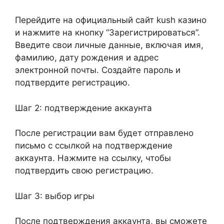
Перейдите на официальный сайт kush казино
и нажмите на кнопку “Зарегистрироваться”.
Введите свои личные данные, включая имя,
фамилию, дату рождения и адрес
электронной почты. Создайте пароль и
подтвердите регистрацию.
Шаг 2: подтверждение аккаунта
После регистрации вам будет отправлено
письмо с ссылкой на подтверждение
аккаунта. Нажмите на ссылку, чтобы
подтвердить свою регистрацию.
Шаг 3: выбор игры
После подтверждения аккаунта, вы сможете