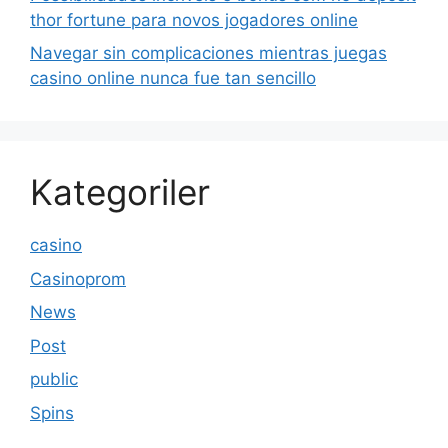
thor fortune para novos jogadores online
Navegar sin complicaciones mientras juegas
casino online nunca fue tan sencillo
Kategoriler
casino
Casinoprom
News
Post
public
Spins