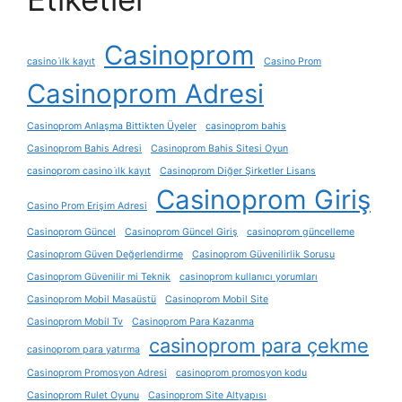
Casinoprom
casino i̇lk kayıt
Casino Prom
Casinoprom Adresi
Casinoprom Anlaşma Bittikten Üyeler
casinoprom bahis
Casinoprom Bahis Adresi
Casinoprom Bahis Sitesi Oyun
casinoprom casino i̇lk kayıt
Casinoprom Diğer Şirketler Lisans
Casinoprom Giriş
Casino Prom Erişim Adresi
Casinoprom Güncel
Casinoprom Güncel Giriş
casinoprom güncelleme
Casinoprom Güven Değerlendirme
Casinoprom Güvenilirlik Sorusu
Casinoprom Güvenilir mi Teknik
casinoprom kullanıcı yorumları
Casinoprom Mobil Masaüstü
Casinoprom Mobil Site
Casinoprom Mobil Tv
Casinoprom Para Kazanma
casinoprom para çekme
casinoprom para yatırma
Casinoprom Promosyon Adresi
casinoprom promosyon kodu
Casinoprom Rulet Oyunu
Casinoprom Site Altyapısı