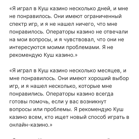
«Я играл в Куш казино несколько дней, и мне
не понравилось. Они имеют ограниченный
спектр игр, и я не нашел ничего, что мне
понравилось. Операторы казино не отвечали
на мои вопросы, и я чувствовал, что они не
интересуются моими проблемами. Я не
рекомендую Куш казино.»
«Я играл в Куш казино несколько месяцев, и
мне понравилось. Они имеют хороший выбор
игр, и я нашел несколько, которые мне
понравились. Операторы казино всегда
готовы помочь, если у вас возникнут
вопросы или проблемы. Я рекомендую Куш
казино всем, кто ищет новый способ играть в
онлайн-казино.»