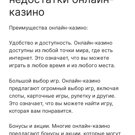
казино
Преимущества онлайн-казино:
Удобство и доступность. Онлайн-казино
доступны из любой точки мира, где есть
интернет. Это означает, что вы можете
играть в любое время и из любого места.
Большой выбор игр. Онлайн-казино
предлагают огромный выбор игр, включая
слоты, карточные игры, рулетку и другие.
Это означает, что вы можете найти игру,
которая вам понравится.
Бонусы и акции. Многие онлайн-казино
предлагают бонусы и акции, которые могут