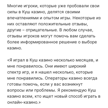
Многие игроки, которые уже пробовали свои
силы в Куш казино, делятся своими
впечатлениями и опытом игры. Некоторые из
них оставляют положительные отзывы,
другие – отрицательные. В любом случае,
отзывы игроков могут помочь вам сделать
более информированное решение о выборе
казино.
«Я играл в Куш казино несколько месяцев, и
мне понравилось. Они имеют широкий
спектр игр, и я нашел несколько, которые
мне понравились. Операторы казино всегда
готовы помочь, если у вас возникнут
вопросы или проблемы. Я рекомендую Куш
казино всем, кто ищет новый способ играть в
онлайн-казино.»