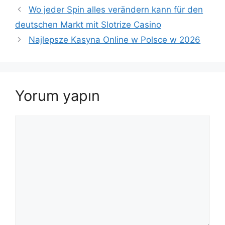
Wo jeder Spin alles verändern kann für den
deutschen Markt mit Slotrize Casino
Najlepsze Kasyna Online w Polsce w 2026
Yorum yapın
Yorum