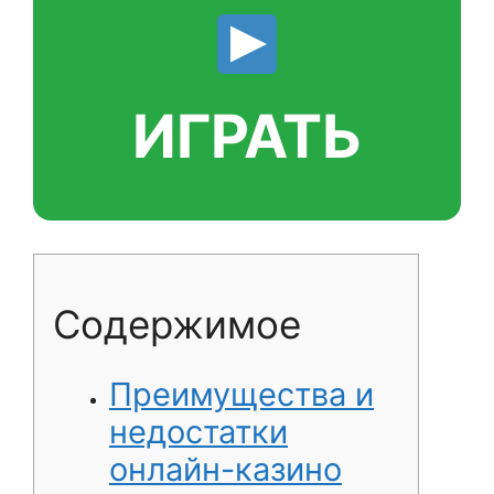
ИГРАТЬ
Содержимое
Преимущества и
недостатки
онлайн-казино