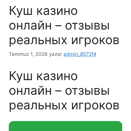
Куш казино
онлайн – отзывы
реальных игроков
Temmuz 1, 2026
yazar
admin_8572f4
Куш казино
онлайн – отзывы
реальных игроков