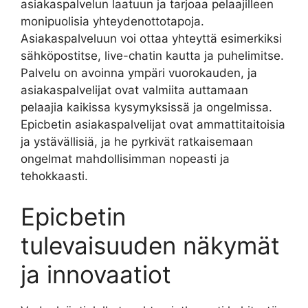
asiakaspalvelun laatuun ja tarjoaa pelaajilleen
monipuolisia yhteydenottotapoja.
Asiakaspalveluun voi ottaa yhteyttä esimerkiksi
sähköpostitse, live-chatin kautta ja puhelimitse.
Palvelu on avoinna ympäri vuorokauden, ja
asiakaspalvelijat ovat valmiita auttamaan
pelaajia kaikissa kysymyksissä ja ongelmissa.
Epicbetin asiakaspalvelijat ovat ammattitaitoisia
ja ystävällisiä, ja he pyrkivät ratkaisemaan
ongelmat mahdollisimman nopeasti ja
tehokkaasti.
Epicbetin
tulevaisuuden näkymät
ja innovaatiot