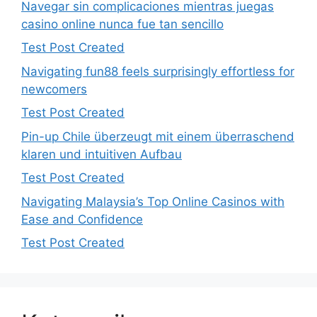
Navegar sin complicaciones mientras juegas
casino online nunca fue tan sencillo
Test Post Created
Navigating fun88 feels surprisingly effortless for
newcomers
Test Post Created
Pin-up Chile überzeugt mit einem überraschend
klaren und intuitiven Aufbau
Test Post Created
Navigating Malaysia’s Top Online Casinos with
Ease and Confidence
Test Post Created