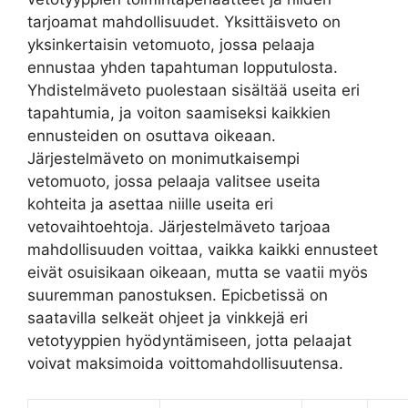
tarjoamat mahdollisuudet. Yksittäisveto on
yksinkertaisin vetomuoto, jossa pelaaja
ennustaa yhden tapahtuman lopputulosta.
Yhdistelmäveto puolestaan sisältää useita eri
tapahtumia, ja voiton saamiseksi kaikkien
ennusteiden on osuttava oikeaan.
Järjestelmäveto on monimutkaisempi
vetomuoto, jossa pelaaja valitsee useita
kohteita ja asettaa niille useita eri
vetovaihtoehtoja. Järjestelmäveto tarjoaa
mahdollisuuden voittaa, vaikka kaikki ennusteet
eivät osuisikaan oikeaan, mutta se vaatii myös
suuremman panostuksen. Epicbetissä on
saatavilla selkeät ohjeet ja vinkkejä eri
vetotyyppien hyödyntämiseen, jotta pelaajat
voivat maksimoida voittomahdollisuutensa.