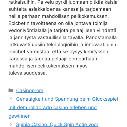
ratkaisuihin. Palvelu pyrkii luomaan pitkäaikaisia
suhteita asiakkaidensa kanssa ja tarjoamaan
heille parhaan mahdollisen pelikokemuksen.
Epicbetin tavoitteena on olla johtava toimija
vedonlyöntialalla ja tarjota pelaajilleen viihdettä
ja jännitystä vastuullisella tavalla. Panostamalla
jatkuvasti uusiin teknologioihin ja innovaatioihin
epicbet varmistaa, että se pysyy kehityksen
kärjessä ja tarjoaa pelaajilleen parhaan
mahdollisen pelikokemuksen myös
tulevaisuudessa.
Kategoriler
Casinoprom
Genauigkeit und Spannung beim Glücksspiel
mit dem rolldorado casino erleben und
gewinnen
Spinia Casino: Quick Spin Actie voor