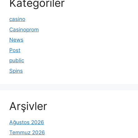
Kategoriler
casino
Casinoprom
News
Post
public
Spins
Arşivler
Ağustos 2026
Temmuz 2026