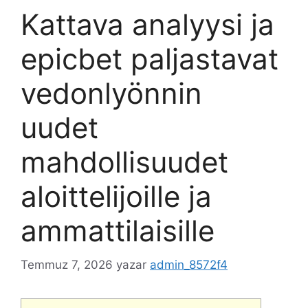
Kattava analyysi ja
epicbet paljastavat
vedonlyönnin
uudet
mahdollisuudet
aloittelijoille ja
ammattilaisille
Temmuz 7, 2026
yazar
admin_8572f4