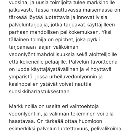
vuosina, ja uusia toimijoita tulee markkinoille
jatkuvasti. Tässä muuttuvassa maisemassa on
tärkeää löytää luotettavia ja innovatiivisia
palveluntarjoajia, jotka tarjoavat käyttäjilleen
parhaan mahdollisen pelikokemuksen. Yksi
tällainen toimija on epicbet, joka pyrkii
tarjoamaan laajan valikoiman
vedonlyöntimahdollisuuksia sekä aloittelijoille
että kokeneille pelaajille. Palvelun tavoitteena
on luoda käyttäjäystävällinen ja viihdyttävä
ympäristö, jossa urheiluvedonlyönnin ja
kasinopelien ystävät voivat nauttia
suosikkiharrastuksestaan.
Markkinoilla on useita eri vaihtoehtoja
vedonlyöntiin, ja valinnan tekeminen voi olla
haastavaa. On tärkeää ottaa huomioon
esimerkiksi palvelun luotettavuus, pelivalikoima,