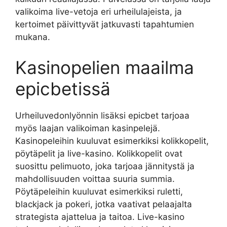
valikoima live-vetoja eri urheilulajeista, ja
kertoimet päivittyvät jatkuvasti tapahtumien
mukana.
Kasinopelien maailma
epicbetissä
Urheiluvedonlyönnin lisäksi epicbet tarjoaa
myös laajan valikoiman kasinpelejä.
Kasinopeleihin kuuluvat esimerkiksi kolikkopelit,
pöytäpelit ja live-kasino. Kolikkopelit ovat
suosittu pelimuoto, joka tarjoaa jännitystä ja
mahdollisuuden voittaa suuria summia.
Pöytäpeleihin kuuluvat esimerkiksi ruletti,
blackjack ja pokeri, jotka vaativat pelaajalta
strategista ajattelua ja taitoa. Live-kasino