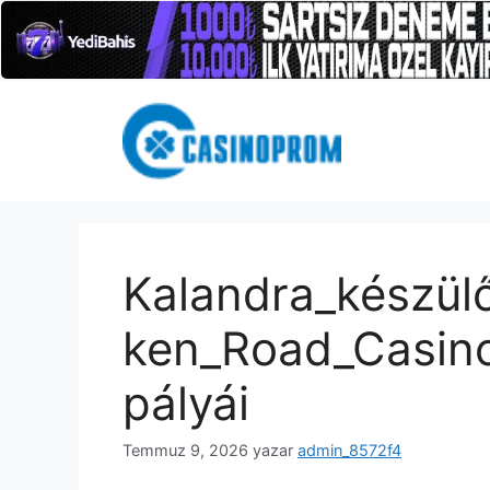
İçeriğe
atla
Kalandra_készül
ken_Road_Casino
pályái
Temmuz 9, 2026
yazar
admin_8572f4