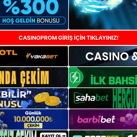
CASINOPROM GİRİŞ İÇİN TIKLAYINIZ!