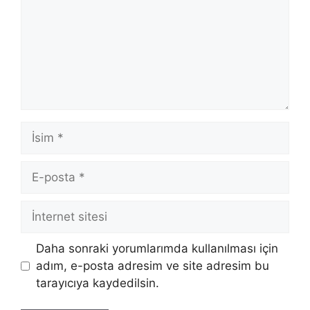
İsim
E-
posta
İnternet
sitesi
Daha sonraki yorumlarımda kullanılması için
adım, e-posta adresim ve site adresim bu
tarayıcıya kaydedilsin.