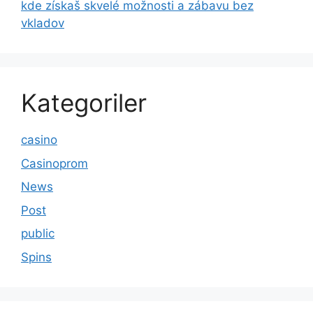
kde získaš skvelé možnosti a zábavu bez
vkladov
Kategoriler
casino
Casinoprom
News
Post
public
Spins