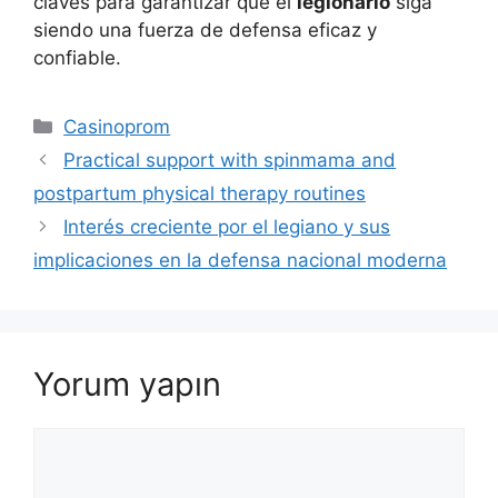
claves para garantizar que el
legionario
siga
siendo una fuerza de defensa eficaz y
confiable.
Kategoriler
Casinoprom
Practical support with spinmama and
postpartum physical therapy routines
Interés creciente por el legiano y sus
implicaciones en la defensa nacional moderna
Yorum yapın
Yorum