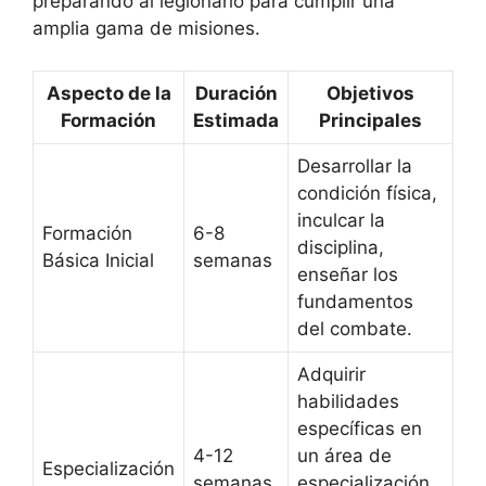
preparando al legionario para cumplir una
amplia gama de misiones.
Aspecto de la
Duración
Objetivos
Formación
Estimada
Principales
Desarrollar la
condición física,
inculcar la
Formación
6-8
disciplina,
Básica Inicial
semanas
enseñar los
fundamentos
del combate.
Adquirir
habilidades
específicas en
4-12
un área de
Especialización
semanas
especialización