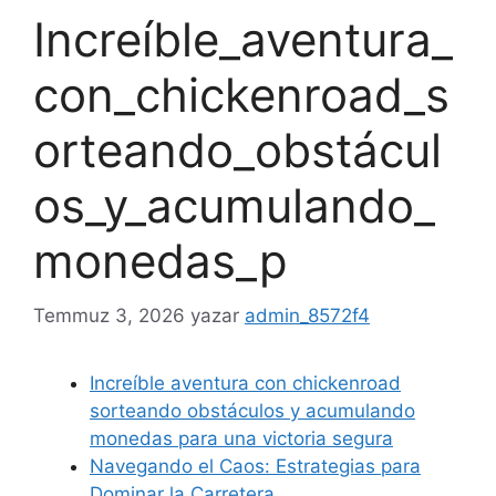
Increíble_aventura_
con_chickenroad_s
orteando_obstácul
os_y_acumulando_
monedas_p
Temmuz 3, 2026
yazar
admin_8572f4
Increíble aventura con chickenroad
sorteando obstáculos y acumulando
monedas para una victoria segura
Navegando el Caos: Estrategias para
Dominar la Carretera