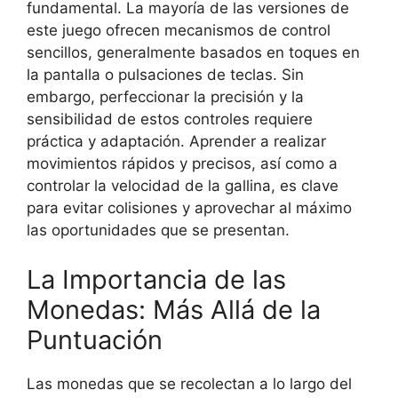
fundamental. La mayoría de las versiones de
este juego ofrecen mecanismos de control
sencillos, generalmente basados en toques en
la pantalla o pulsaciones de teclas. Sin
embargo, perfeccionar la precisión y la
sensibilidad de estos controles requiere
práctica y adaptación. Aprender a realizar
movimientos rápidos y precisos, así como a
controlar la velocidad de la gallina, es clave
para evitar colisiones y aprovechar al máximo
las oportunidades que se presentan.
La Importancia de las
Monedas: Más Allá de la
Puntuación
Las monedas que se recolectan a lo largo del