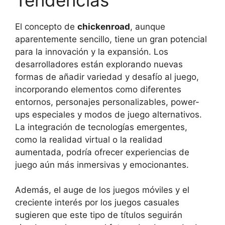
El concepto de
chickenroad
, aunque
aparentemente sencillo, tiene un gran potencial
para la innovación y la expansión. Los
desarrolladores están explorando nuevas
formas de añadir variedad y desafío al juego,
incorporando elementos como diferentes
entornos, personajes personalizables, power-
ups especiales y modos de juego alternativos.
La integración de tecnologías emergentes,
como la realidad virtual o la realidad
aumentada, podría ofrecer experiencias de
juego aún más inmersivas y emocionantes.
Además, el auge de los juegos móviles y el
creciente interés por los juegos casuales
sugieren que este tipo de títulos seguirán