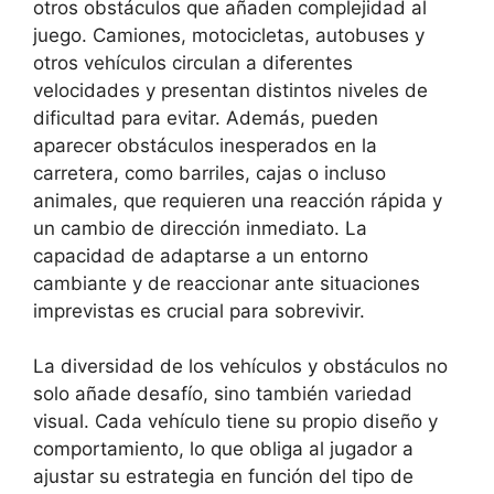
otros obstáculos que añaden complejidad al
juego. Camiones, motocicletas, autobuses y
otros vehículos circulan a diferentes
velocidades y presentan distintos niveles de
dificultad para evitar. Además, pueden
aparecer obstáculos inesperados en la
carretera, como barriles, cajas o incluso
animales, que requieren una reacción rápida y
un cambio de dirección inmediato. La
capacidad de adaptarse a un entorno
cambiante y de reaccionar ante situaciones
imprevistas es crucial para sobrevivir.
La diversidad de los vehículos y obstáculos no
solo añade desafío, sino también variedad
visual. Cada vehículo tiene su propio diseño y
comportamiento, lo que obliga al jugador a
ajustar su estrategia en función del tipo de