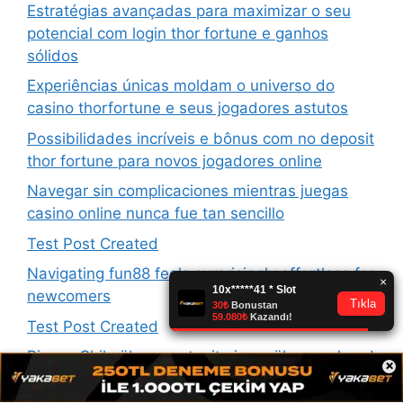
Estratégias avançadas para maximizar o seu
potencial com login thor fortune e ganhos
sólidos
Experiências únicas moldam o universo do
casino thorfortune e seus jogadores astutos
Possibilidades incríveis e bônus com no deposit
thor fortune para novos jogadores online
Navegar sin complicaciones mientras juegas
casino online nunca fue tan sencillo
Test Post Created
Navigating fun88 feels surprisingly effortless for
newcomers
Test Post Created
Pin-up Chile überzeugt mit einem überraschend
×
klaren und intuitiven Aufbau