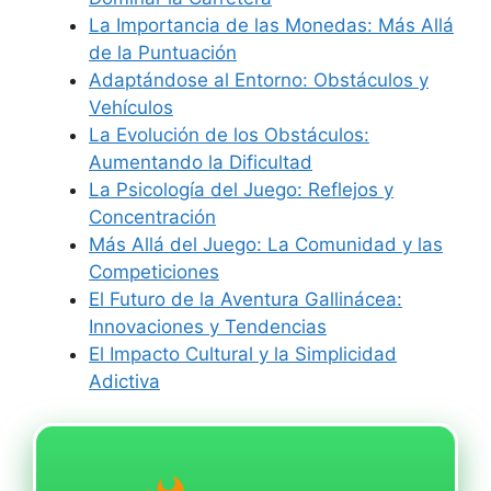
La Importancia de las Monedas: Más Allá
de la Puntuación
Adaptándose al Entorno: Obstáculos y
Vehículos
La Evolución de los Obstáculos:
Aumentando la Dificultad
La Psicología del Juego: Reflejos y
Concentración
Más Allá del Juego: La Comunidad y las
Competiciones
El Futuro de la Aventura Gallinácea:
Innovaciones y Tendencias
El Impacto Cultural y la Simplicidad
Adictiva