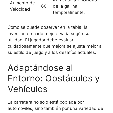
Aumento de
60
de la gallina
Velocidad
temporalmente.
Como se puede observar en la tabla, la
inversión en cada mejora varía según su
utilidad. El jugador debe evaluar
cuidadosamente que mejora se ajusta mejor a
su estilo de juego y a los desafíos actuales.
Adaptándose al
Entorno: Obstáculos y
Vehículos
La carretera no solo está poblada por
automóviles, sino también por una variedad de