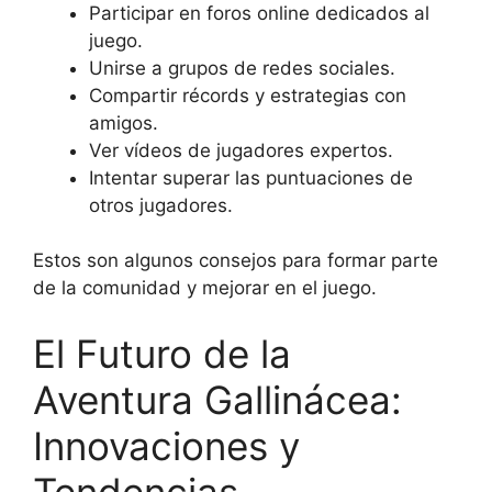
Participar en foros online dedicados al
juego.
Unirse a grupos de redes sociales.
Compartir récords y estrategias con
amigos.
Ver vídeos de jugadores expertos.
Intentar superar las puntuaciones de
otros jugadores.
Estos son algunos consejos para formar parte
de la comunidad y mejorar en el juego.
El Futuro de la
Aventura Gallinácea:
Innovaciones y
Tendencias