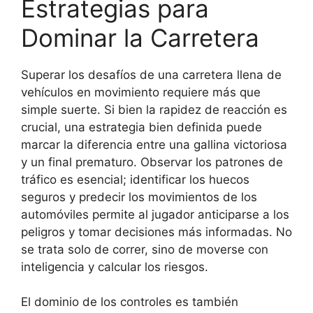
Estrategias para
Dominar la Carretera
Superar los desafíos de una carretera llena de
vehículos en movimiento requiere más que
simple suerte. Si bien la rapidez de reacción es
crucial, una estrategia bien definida puede
marcar la diferencia entre una gallina victoriosa
y un final prematuro. Observar los patrones de
tráfico es esencial; identificar los huecos
seguros y predecir los movimientos de los
automóviles permite al jugador anticiparse a los
peligros y tomar decisiones más informadas. No
se trata solo de correr, sino de moverse con
inteligencia y calcular los riesgos.
El dominio de los controles es también