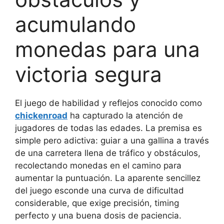
acumulando
monedas para una
victoria segura
El juego de habilidad y reflejos conocido como
chickenroad
ha capturado la atención de
jugadores de todas las edades. La premisa es
simple pero adictiva: guiar a una gallina a través
de una carretera llena de tráfico y obstáculos,
recolectando monedas en el camino para
aumentar la puntuación. La aparente sencillez
del juego esconde una curva de dificultad
considerable, que exige precisión, timing
perfecto y una buena dosis de paciencia.