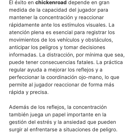
El éxito en
chickenroad
depende en gran
medida de la capacidad del jugador para
mantener la concentración y reaccionar
rápidamente ante los estímulos visuales. La
atención plena es esencial para registrar los
movimientos de los vehículos y obstáculos,
anticipar los peligros y tomar decisiones
informadas. La distracción, por mínima que sea,
puede tener consecuencias fatales. La práctica
regular ayuda a mejorar los reflejos y a
perfeccionar la coordinación ojo-mano, lo que
permite al jugador reaccionar de forma más
rápida y precisa.
Además de los reflejos, la concentración
también juega un papel importante en la
gestión del estrés y la ansiedad que pueden
surgir al enfrentarse a situaciones de peligro.