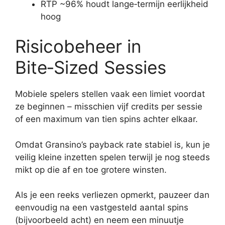
RTP ~96% houdt lange‑termijn eerlijkheid
hoog
Risicobeheer in
Bite‑Sized Sessies
Mobiele spelers stellen vaak een limiet voordat
ze beginnen – misschien vijf credits per sessie
of een maximum van tien spins achter elkaar.
Omdat Gransino’s payback rate stabiel is, kun je
veilig kleine inzetten spelen terwijl je nog steeds
mikt op die af en toe grotere winsten.
Als je een reeks verliezen opmerkt, pauzeer dan
eenvoudig na een vastgesteld aantal spins
(bijvoorbeeld acht) en neem een minuutje