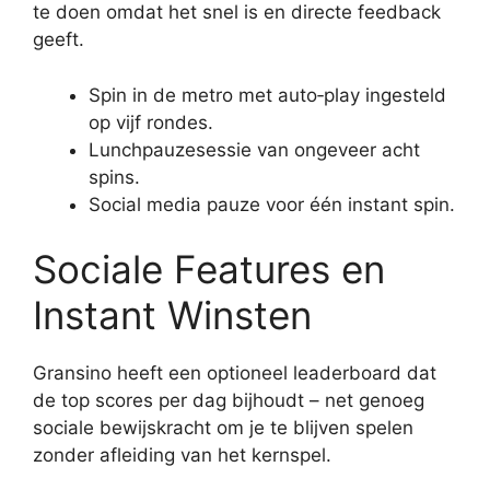
te doen omdat het snel is en directe feedback
geeft.
Spin in de metro met auto‑play ingesteld
op vijf rondes.
Lunchpauzesessie van ongeveer acht
spins.
Social media pauze voor één instant spin.
Sociale Features en
Instant Winsten
Gransino heeft een optioneel leaderboard dat
de top scores per dag bijhoudt – net genoeg
sociale bewijskracht om je te blijven spelen
zonder afleiding van het kernspel.