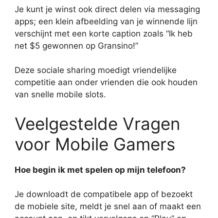
Je kunt je winst ook direct delen via messaging
apps; een klein afbeelding van je winnende lijn
verschijnt met een korte caption zoals “Ik heb
net $5 gewonnen op Gransino!”
Deze sociale sharing moedigt vriendelijke
competitie aan onder vrienden die ook houden
van snelle mobile slots.
Veelgestelde Vragen
voor Mobile Gamers
Hoe begin ik met spelen op mijn telefoon?
Je downloadt de compatibele app of bezoekt
de mobiele site, meldt je snel aan of maakt een