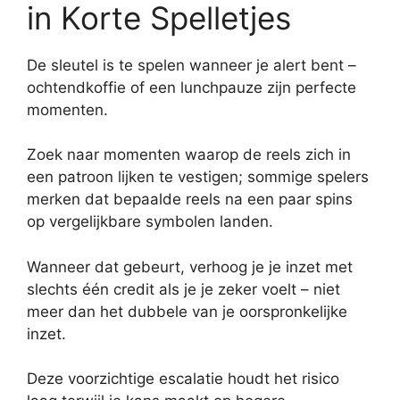
in Korte Spelletjes
De sleutel is te spelen wanneer je alert bent –
ochtendkoffie of een lunchpauze zijn perfecte
momenten.
Zoek naar momenten waarop de reels zich in
een patroon lijken te vestigen; sommige spelers
merken dat bepaalde reels na een paar spins
op vergelijkbare symbolen landen.
Wanneer dat gebeurt, verhoog je je inzet met
slechts één credit als je je zeker voelt – niet
meer dan het dubbele van je oorspronkelijke
inzet.
Deze voorzichtige escalatie houdt het risico