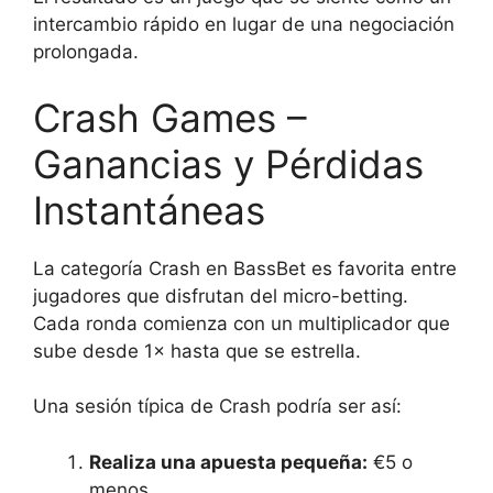
intercambio rápido en lugar de una negociación
prolongada.
Crash Games –
Ganancias y Pérdidas
Instantáneas
La categoría Crash en BassBet es favorita entre
jugadores que disfrutan del micro-betting.
Cada ronda comienza con un multiplicador que
sube desde 1× hasta que se estrella.
Una sesión típica de Crash podría ser así:
Realiza una apuesta pequeña:
€5 o
menos.