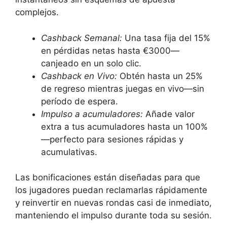
complejos.
Cashback Semanal:
Una tasa fija del 15%
en pérdidas netas hasta €3000—
canjeado en un solo clic.
Cashback en Vivo:
Obtén hasta un 25%
de regreso mientras juegas en vivo—sin
período de espera.
Impulso a acumuladores:
Añade valor
extra a tus acumuladores hasta un 100%
—perfecto para sesiones rápidas y
acumulativas.
Las bonificaciones están diseñadas para que
los jugadores puedan reclamarlas rápidamente
y reinvertir en nuevas rondas casi de inmediato,
manteniendo el impulso durante toda su sesión.