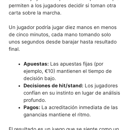
permiten a los jugadores decidir si toman otra
carta sobre la marcha.
Un jugador podría jugar diez manos en menos
de cinco minutos, cada mano tomando solo
unos segundos desde barajar hasta resultado
final.
Apuestas:
Las apuestas fijas (por
ejemplo, €10) mantienen el tiempo de
decisión bajo.
Decisiones de hit/stand:
Los jugadores
confían en su instinto en lugar de análisis
profundo.
Pagos:
La acreditación inmediata de las
ganancias mantiene el ritmo.
El resultado es un juego que se siente como un