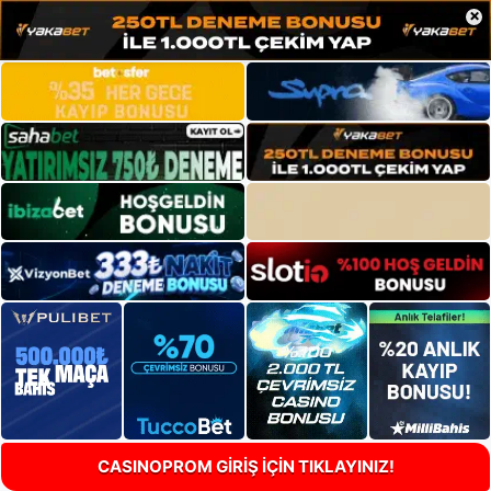
×
CASINOPROM GİRİŞ İÇİN TIKLAYINIZ!