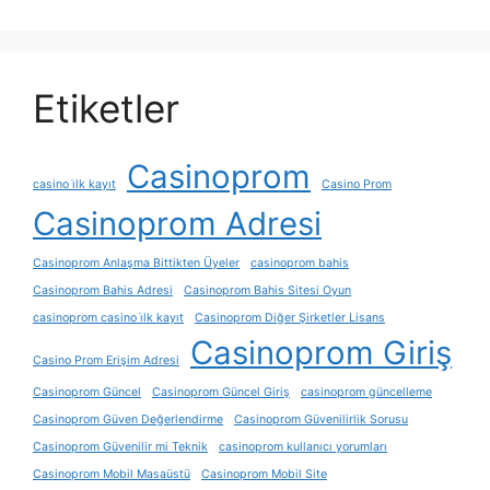
Etiketler
Casinoprom
casino i̇lk kayıt
Casino Prom
Casinoprom Adresi
Casinoprom Anlaşma Bittikten Üyeler
casinoprom bahis
Casinoprom Bahis Adresi
Casinoprom Bahis Sitesi Oyun
casinoprom casino i̇lk kayıt
Casinoprom Diğer Şirketler Lisans
Casinoprom Giriş
Casino Prom Erişim Adresi
Casinoprom Güncel
Casinoprom Güncel Giriş
casinoprom güncelleme
Casinoprom Güven Değerlendirme
Casinoprom Güvenilirlik Sorusu
Casinoprom Güvenilir mi Teknik
casinoprom kullanıcı yorumları
Casinoprom Mobil Masaüstü
Casinoprom Mobil Site