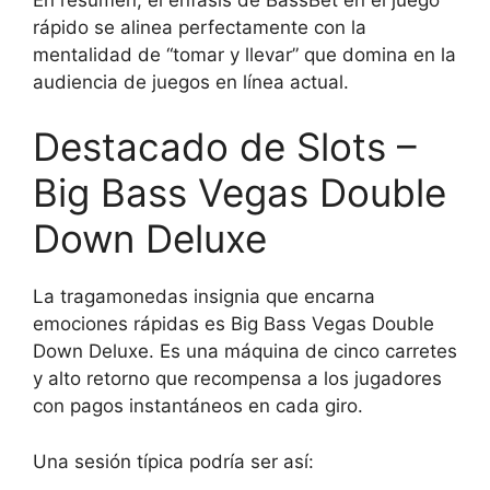
rápido se alinea perfectamente con la
mentalidad de “tomar y llevar” que domina en la
audiencia de juegos en línea actual.
Destacado de Slots –
Big Bass Vegas Double
Down Deluxe
La tragamonedas insignia que encarna
emociones rápidas es Big Bass Vegas Double
Down Deluxe. Es una máquina de cinco carretes
y alto retorno que recompensa a los jugadores
con pagos instantáneos en cada giro.
Una sesión típica podría ser así: