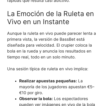
rápidas que resulta casi adictivo.
La Emoción de la Ruleta en
Vivo en un Instante
Aunque la ruleta en vivo puede parecer lenta a
primera vista, la versión de BassBet está
diseñada para velocidad. El crupier coloca la
bola en la rueda y anuncia los resultados en
tiempo real, todo en un solo minuto.
Una sesión típica de ruleta en vivo implica:
Realizar apuestas pequeñas:
La
mayoría de los jugadores apuestan €5–
€10 por giro.
Observar la bola:
Los espectadores
pueden ver imágenes en vivo de la bola