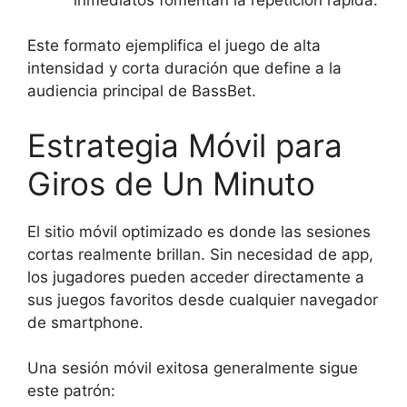
Este formato ejemplifica el juego de alta
intensidad y corta duración que define a la
audiencia principal de BassBet.
Estrategia Móvil para
Giros de Un Minuto
El sitio móvil optimizado es donde las sesiones
cortas realmente brillan. Sin necesidad de app,
los jugadores pueden acceder directamente a
sus juegos favoritos desde cualquier navegador
de smartphone.
Una sesión móvil exitosa generalmente sigue
este patrón: