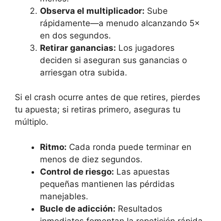
Observa el multiplicador:
Sube
rápidamente—a menudo alcanzando 5×
en dos segundos.
Retirar ganancias:
Los jugadores
deciden si aseguran sus ganancias o
arriesgan otra subida.
Si el crash ocurre antes de que retires, pierdes
tu apuesta; si retiras primero, aseguras tu
múltiplo.
Ritmo:
Cada ronda puede terminar en
menos de diez segundos.
Control de riesgo:
Las apuestas
pequeñas mantienen las pérdidas
manejables.
Bucle de adicción:
Resultados
inmediatos fomentan la repetición rápida.