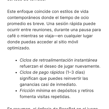
Este enfoque coincide con estilos de vida
contemporáneos donde el tiempo de ocio
promedio es breve. Una sesión rápida puede
ocurrir entre reuniones, durante una pausa para
café o mientras se viaja—en cualquier lugar
donde puedas acceder al sitio móvil
optimizado.
Ciclos de retroalimentación instantánea
refuerzan el deseo de jugar nuevamente.
Ciclos de pago rápidos
(1–3 días)
significan que puedes reinvertir las
ganancias casi de inmediato.
Fricción mínima
en depósitos y retiros
fomenta visitas repetidas.
En resumen, el énfasis de BassBet en el juego