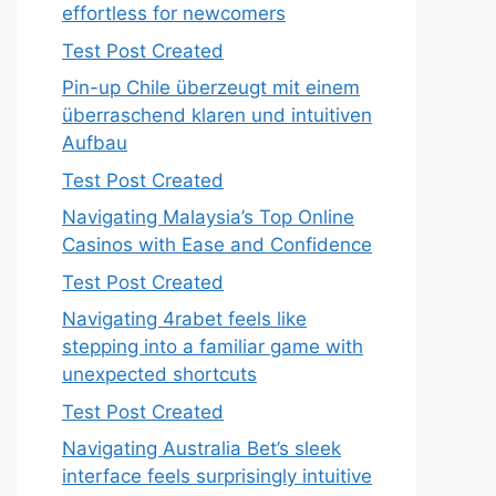
effortless for newcomers
Test Post Created
Pin-up Chile überzeugt mit einem
überraschend klaren und intuitiven
Aufbau
Test Post Created
Navigating Malaysia’s Top Online
Casinos with Ease and Confidence
Test Post Created
Navigating 4rabet feels like
stepping into a familiar game with
unexpected shortcuts
Test Post Created
Navigating Australia Bet’s sleek
interface feels surprisingly intuitive