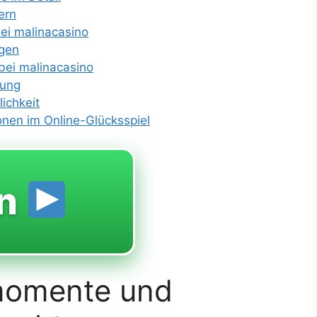
ern
ei malinacasino
gen
bei malinacasino
rung
ichkeit
onen im Online-Glücksspiel
en
momente und