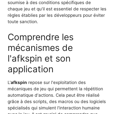
soumise à des conditions spécifiques de
chaque jeu et qu'il est essentiel de respecter les
règles établies par les développeurs pour éviter
toute sanction.
Comprendre les
mécanismes de
l'afkspin et son
application
L'
afkspin
repose sur l'exploitation des
mécaniques de jeu qui permettent la répétition
automatique d'actions. Cela peut être réalisé
grâce à des scripts, des macros ou des logiciels
spécialisés qui simulent l'interaction humaine