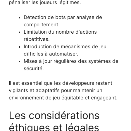
pénaliser les joueurs légitimes.
Détection de bots par analyse de
comportement.
Limitation du nombre d'actions
répétitives.
Introduction de mécanismes de jeu
difficiles à automatiser.
Mises à jour régulières des systèmes de
sécurité.
Il est essentiel que les développeurs restent
vigilants et adaptatifs pour maintenir un
environnement de jeu équitable et engageant.
Les considérations
éthiques et légales