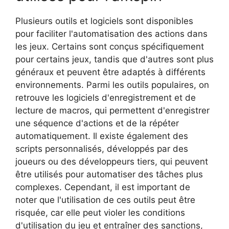
Plusieurs outils et logiciels sont disponibles
pour faciliter l'automatisation des actions dans
les jeux. Certains sont conçus spécifiquement
pour certains jeux, tandis que d'autres sont plus
généraux et peuvent être adaptés à différents
environnements. Parmi les outils populaires, on
retrouve les logiciels d'enregistrement et de
lecture de macros, qui permettent d'enregistrer
une séquence d'actions et de la répéter
automatiquement. Il existe également des
scripts personnalisés, développés par des
joueurs ou des développeurs tiers, qui peuvent
être utilisés pour automatiser des tâches plus
complexes. Cependant, il est important de
noter que l'utilisation de ces outils peut être
risquée, car elle peut violer les conditions
d'utilisation du jeu et entraîner des sanctions,