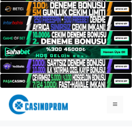
İçeriğe
atla
Menü