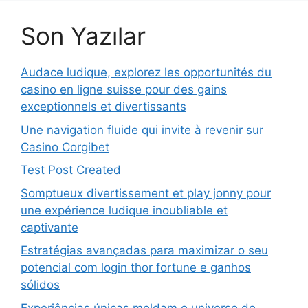
Son Yazılar
Audace ludique, explorez les opportunités du
casino en ligne suisse pour des gains
exceptionnels et divertissants
Une navigation fluide qui invite à revenir sur
Casino Corgibet
Test Post Created
Somptueux divertissement et play jonny pour
une expérience ludique inoubliable et
captivante
Estratégias avançadas para maximizar o seu
potencial com login thor fortune e ganhos
sólidos
Experiências únicas moldam o universo do