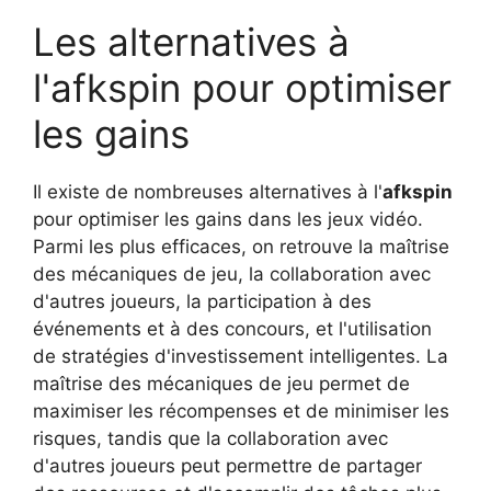
Les alternatives à
l'afkspin pour optimiser
les gains
Il existe de nombreuses alternatives à l'
afkspin
pour optimiser les gains dans les jeux vidéo.
Parmi les plus efficaces, on retrouve la maîtrise
des mécaniques de jeu, la collaboration avec
d'autres joueurs, la participation à des
événements et à des concours, et l'utilisation
de stratégies d'investissement intelligentes. La
maîtrise des mécaniques de jeu permet de
maximiser les récompenses et de minimiser les
risques, tandis que la collaboration avec
d'autres joueurs peut permettre de partager