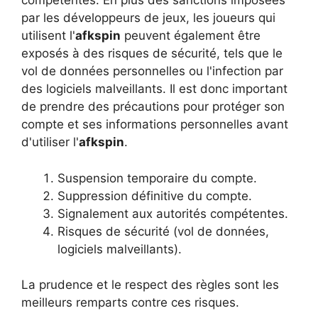
compétentes. En plus des sanctions imposées
par les développeurs de jeux, les joueurs qui
utilisent l'
afkspin
peuvent également être
exposés à des risques de sécurité, tels que le
vol de données personnelles ou l'infection par
des logiciels malveillants. Il est donc important
de prendre des précautions pour protéger son
compte et ses informations personnelles avant
d'utiliser l'
afkspin
.
Suspension temporaire du compte.
Suppression définitive du compte.
Signalement aux autorités compétentes.
Risques de sécurité (vol de données,
logiciels malveillants).
La prudence et le respect des règles sont les
meilleurs remparts contre ces risques.