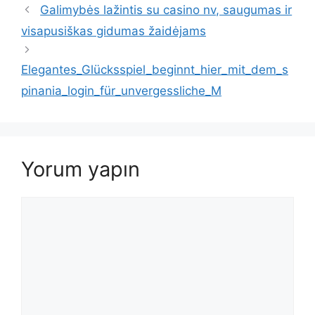
Galimybės lažintis su casino nv, saugumas ir
visapusiškas gidumas žaidėjams
Elegantes_Glücksspiel_beginnt_hier_mit_dem_s
pinania_login_für_unvergessliche_M
Yorum yapın
Yorum