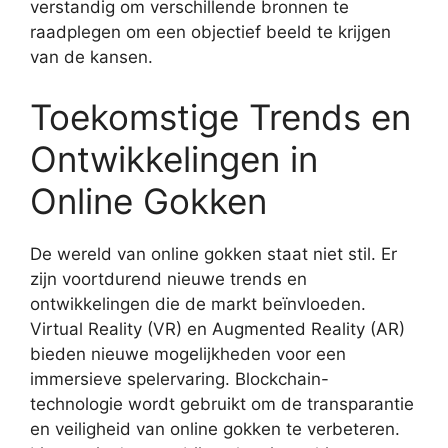
verstandig om verschillende bronnen te
raadplegen om een objectief beeld te krijgen
van de kansen.
Toekomstige Trends en
Ontwikkelingen in
Online Gokken
De wereld van online gokken staat niet stil. Er
zijn voortdurend nieuwe trends en
ontwikkelingen die de markt beïnvloeden.
Virtual Reality (VR) en Augmented Reality (AR)
bieden nieuwe mogelijkheden voor een
immersieve spelervaring. Blockchain-
technologie wordt gebruikt om de transparantie
en veiligheid van online gokken te verbeteren.