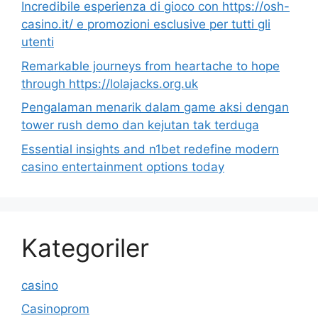
Incredibile esperienza di gioco con https://osh-
casino.it/ e promozioni esclusive per tutti gli
utenti
Remarkable journeys from heartache to hope
through https://lolajacks.org.uk
Pengalaman menarik dalam game aksi dengan
tower rush demo dan kejutan tak terduga
Essential insights and n1bet redefine modern
casino entertainment options today
Kategoriler
casino
Casinoprom