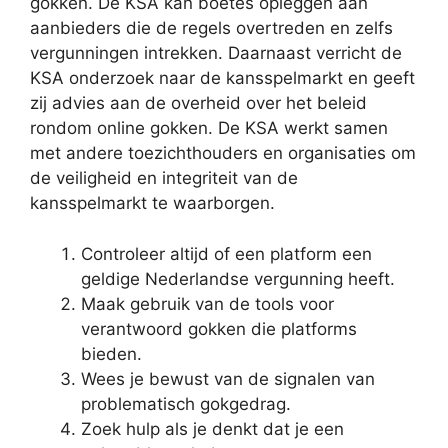
gokken. De KSA kan boetes opleggen aan
aanbieders die de regels overtreden en zelfs
vergunningen intrekken. Daarnaast verricht de
KSA onderzoek naar de kansspelmarkt en geeft
zij advies aan de overheid over het beleid
rondom online gokken. De KSA werkt samen
met andere toezichthouders en organisaties om
de veiligheid en integriteit van de
kansspelmarkt te waarborgen.
Controleer altijd of een platform een
geldige Nederlandse vergunning heeft.
Maak gebruik van de tools voor
verantwoord gokken die platforms
bieden.
Wees je bewust van de signalen van
problematisch gokgedrag.
Zoek hulp als je denkt dat je een