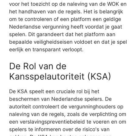
voor het toezicht op de naleving van de WOK en
het handhaven van de regels. Het is belangrijk
om te controleren of een platform een geldige
Nederlandse vergunning heeft voordat je gaat
spelen. Dit garandeert dat het platform aan
bepaalde veiligheidseisen voldoet en dat je spel
eerlijk en transparant verloopt.
De Rol van de
Kansspelautoriteit (KSA)
De KSA speelt een cruciale rol bij het
beschermen van Nederlandse spelers. De
autoriteit controleert de vergunninghouders op
naleving van de regels, zoals de verplichting om
een verslavingspreventiebeleid te voeren en om
spelers te informeren over de risico's van