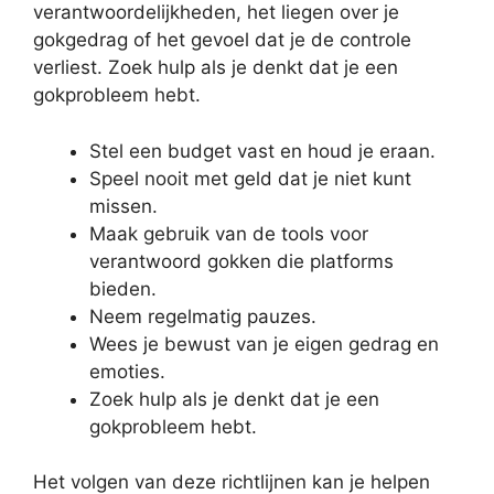
verantwoordelijkheden, het liegen over je
gokgedrag of het gevoel dat je de controle
verliest. Zoek hulp als je denkt dat je een
gokprobleem hebt.
Stel een budget vast en houd je eraan.
Speel nooit met geld dat je niet kunt
missen.
Maak gebruik van de tools voor
verantwoord gokken die platforms
bieden.
Neem regelmatig pauzes.
Wees je bewust van je eigen gedrag en
emoties.
Zoek hulp als je denkt dat je een
gokprobleem hebt.
Het volgen van deze richtlijnen kan je helpen