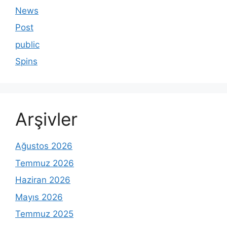
News
Post
public
Spins
Arşivler
Ağustos 2026
Temmuz 2026
Haziran 2026
Mayıs 2026
Temmuz 2025