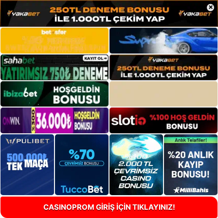
×
CASINOPROM GİRİŞ İÇİN TIKLAYINIZ!