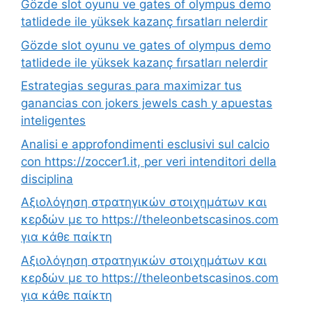
Gözde slot oyunu ve gates of olympus demo
tatlidede ile yüksek kazanç fırsatları nelerdir
Gözde slot oyunu ve gates of olympus demo
tatlidede ile yüksek kazanç fırsatları nelerdir
Estrategias seguras para maximizar tus
ganancias con jokers jewels cash y apuestas
inteligentes
Analisi e approfondimenti esclusivi sul calcio
con https://zoccer1.it, per veri intenditori della
disciplina
Αξιολόγηση στρατηγικών στοιχημάτων και
κερδών με το https://theleonbetscasinos.com
για κάθε παίκτη
Αξιολόγηση στρατηγικών στοιχημάτων και
κερδών με το https://theleonbetscasinos.com
για κάθε παίκτη