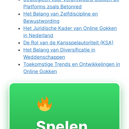
Platforms zoals Betonred
Het Belang van Zelfdiscipline en
Bewustwording
Het Juridische Kader van Online Gokken
in Nederland
De Rol van de Kansspelautoriteit (KSA)
Het Belang van Diversificatie in
Weddenschappen
Toekomstige Trends en Ontwikkelingen in
Online Gokken
Spelen