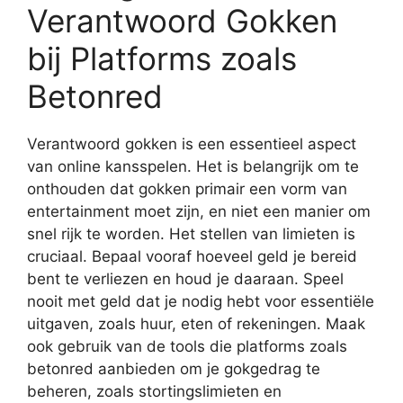
Verantwoord Gokken
bij Platforms zoals
Betonred
Verantwoord gokken is een essentieel aspect
van online kansspelen. Het is belangrijk om te
onthouden dat gokken primair een vorm van
entertainment moet zijn, en niet een manier om
snel rijk te worden. Het stellen van limieten is
cruciaal. Bepaal vooraf hoeveel geld je bereid
bent te verliezen en houd je daaraan. Speel
nooit met geld dat je nodig hebt voor essentiële
uitgaven, zoals huur, eten of rekeningen. Maak
ook gebruik van de tools die platforms zoals
betonred aanbieden om je gokgedrag te
beheren, zoals stortingslimieten en