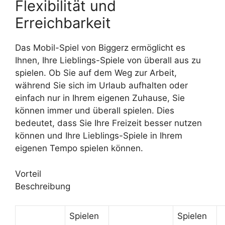
Flexibilität und
Erreichbarkeit
Das Mobil-Spiel von Biggerz ermöglicht es
Ihnen, Ihre Lieblings-Spiele von überall aus zu
spielen. Ob Sie auf dem Weg zur Arbeit,
während Sie sich im Urlaub aufhalten oder
einfach nur in Ihrem eigenen Zuhause, Sie
können immer und überall spielen. Dies
bedeutet, dass Sie Ihre Freizeit besser nutzen
können und Ihre Lieblings-Spiele in Ihrem
eigenen Tempo spielen können.
Vorteil
Beschreibung
Spielen
Spielen