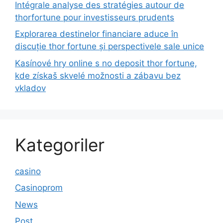
Intégrale analyse des stratégies autour de
thorfortune pour investisseurs prudents
Explorarea destinelor financiare aduce în
discuție thor fortune și perspectivele sale unice
Kasínové hry online s no deposit thor fortune,
kde získaš skvelé možnosti a zábavu bez
vkladov
Kategoriler
casino
Casinoprom
News
Post