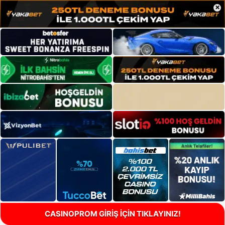
×
CASINOPROM GİRİŞ İÇİN TIKLAYINIZ!