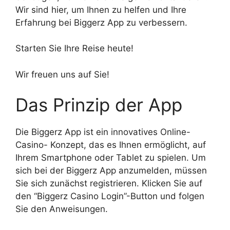
Wir sind hier, um Ihnen zu helfen und Ihre
Erfahrung bei Biggerz App zu verbessern.
Starten Sie Ihre Reise heute!
Wir freuen uns auf Sie!
Das Prinzip der App
Die Biggerz App ist ein innovatives Online-
Casino- Konzept, das es Ihnen ermöglicht, auf
Ihrem Smartphone oder Tablet zu spielen. Um
sich bei der Biggerz App anzumelden, müssen
Sie sich zunächst registrieren. Klicken Sie auf
den “Biggerz Casino Login”-Button und folgen
Sie den Anweisungen.