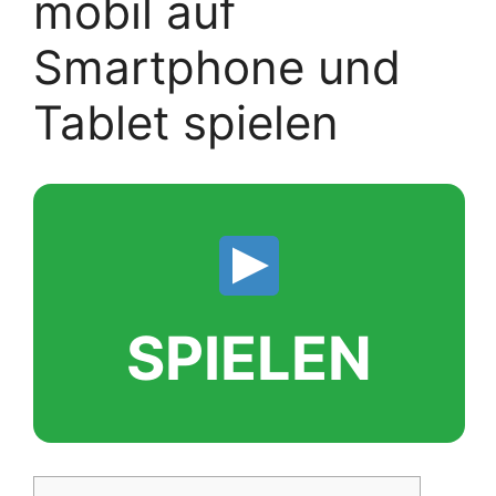
mobil auf
Smartphone und
Tablet spielen
SPIELEN