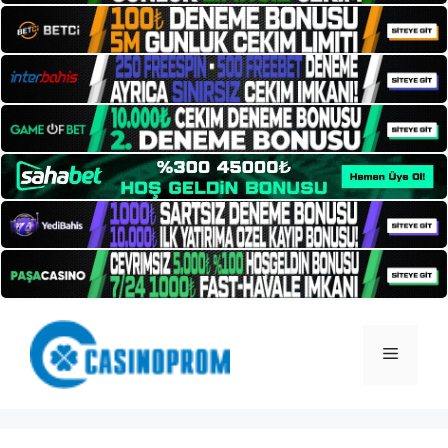
İçeriğe
atla
Menü