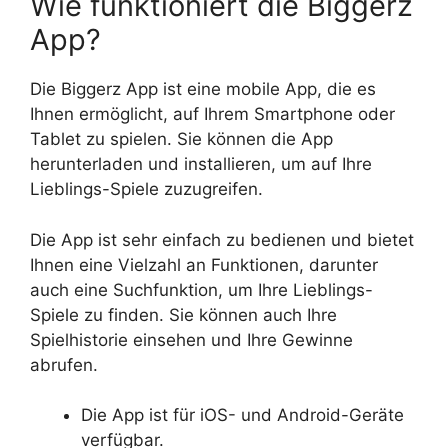
Wie funktioniert die Biggerz
App?
Die Biggerz App ist eine mobile App, die es
Ihnen ermöglicht, auf Ihrem Smartphone oder
Tablet zu spielen. Sie können die App
herunterladen und installieren, um auf Ihre
Lieblings-Spiele zuzugreifen.
Die App ist sehr einfach zu bedienen und bietet
Ihnen eine Vielzahl an Funktionen, darunter
auch eine Suchfunktion, um Ihre Lieblings-
Spiele zu finden. Sie können auch Ihre
Spielhistorie einsehen und Ihre Gewinne
abrufen.
Die App ist für iOS- und Android-Geräte
verfügbar.