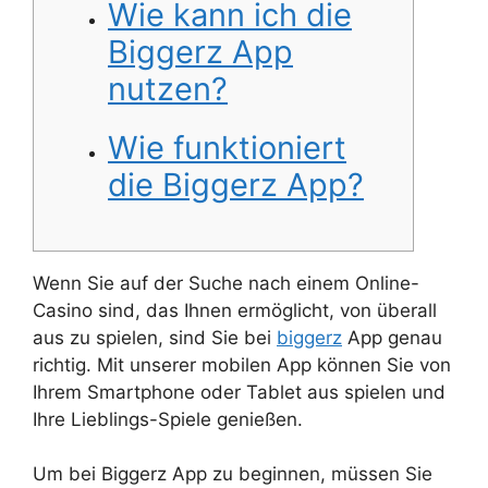
Wie kann ich die
Biggerz App
nutzen?
Wie funktioniert
die Biggerz App?
Wenn Sie auf der Suche nach einem Online-
Casino sind, das Ihnen ermöglicht, von überall
aus zu spielen, sind Sie bei
biggerz
App genau
richtig. Mit unserer mobilen App können Sie von
Ihrem Smartphone oder Tablet aus spielen und
Ihre Lieblings-Spiele genießen.
Um bei Biggerz App zu beginnen, müssen Sie