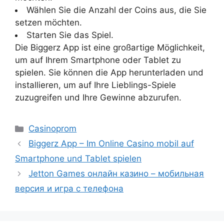
Wählen Sie die Anzahl der Coins aus, die Sie
setzen möchten.
Starten Sie das Spiel.
Die Biggerz App ist eine großartige Möglichkeit,
um auf Ihrem Smartphone oder Tablet zu
spielen. Sie können die App herunterladen und
installieren, um auf Ihre Lieblings-Spiele
zuzugreifen und Ihre Gewinne abzurufen.
Kategoriler
Casinoprom
Biggerz App – Im Online Casino mobil auf
Smartphone und Tablet spielen
Jetton Games онлайн казино – мобильная
версия и игра с телефона