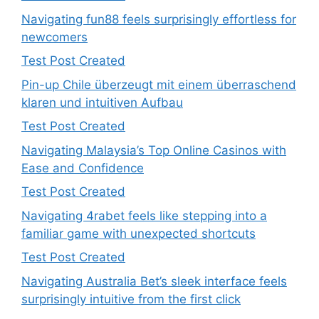
Navigating fun88 feels surprisingly effortless for
newcomers
Test Post Created
Pin-up Chile überzeugt mit einem überraschend
klaren und intuitiven Aufbau
Test Post Created
Navigating Malaysia’s Top Online Casinos with
Ease and Confidence
Test Post Created
Navigating 4rabet feels like stepping into a
familiar game with unexpected shortcuts
Test Post Created
Navigating Australia Bet’s sleek interface feels
surprisingly intuitive from the first click