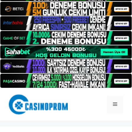
İçeriğe
atla
Menü