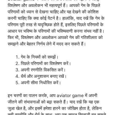
विश्लेषण और अवलोकन भी महत्वपूर्ण हैं। आपको गेम के पिछले
परिणामों को ध्यान से देखना चाहिए और यह देखने की कोशिश
करनी चाहिए कि क्या कोई पैटर्न है। हालांकि, याद रखें कि गेम के
परिणाम पूरी तरह से यादृच्छिक होते हैं, इसलिए पिछले परिणामों के
आधार पर भविष्य के परिणामों की भविष्यवाणी करना संभव नहीं है।
फिर भी, विश्लेषण और अवलोकन आपको गेम की गतिशीलता को
समझने और बेहतर निर्णय लेने में मदद कर सकते हैं।
गेम के नियमों को समझें।
पिछले परिणामों का विश्लेषण करें।
अपनी रणनीति विकसित करें।
धैर्य और अनुशासन बनाए रखें।
अपनी सीमा निर्धारित करें।
इन चरणों का पालन करके, आप aviator game में अपनी
जीतने की संभावनाओं को बढ़ा सकते हैं। याद रखें कि यह एक
जुआ खेल है, और इसमें हमेशा हारने का जोखिम होता है, लेकिन
सही रणनीति और धैर्य के साथ, आप एक सफल खिलाड़ी बन सकते