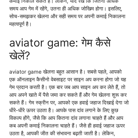
कमाई निकाल सकते हैं। लेकिन, याद रखें कि जितना अधिक
समय आप गेम में रहेंगे, उतना ही अधिक जोखिम होगा। इसलिए,
सोच-समझकर खेलना और सही समय पर अपनी कमाई निकालना
महत्वपूर्ण है।
aviator game: गेम कैसे
खेलें?
aviator game खेलना बहुत आसान है। सबसे पहले, आपको
एक ऑनलाइन कैसीनो वेबसाइट पर साइन अप करना होगा जो यह
गेम प्रदान करती है। एक बार जब आप साइन अप कर लेते हैं, तो
आप अपने खाते में पैसे जमा कर सकते हैं और गेम खेलना शुरू कर
सकते हैं। गेम स्क्रीन पर, आपको एक हवाई जहाज दिखाई देगा जो
धीरे-धीरे ऊपर उठता है। आपके पास दांव लगाने के लिए कुछ
विकल्प होंगे, जैसे कि आप कितना दांव लगाना चाहते हैं और आप
कब अपनी कमाई निकालना चाहते हैं। जैसे ही हवाई जहाज ऊपर
उठता है, आपकी जीत की संभावना बढ़ती जाती है। लेकिन,