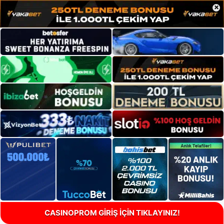
×
CASINOPROM GİRİŞ İÇİN TIKLAYINIZ!