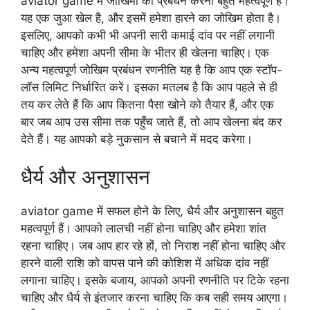
aviator game में जोखिमों का प्रबंधन करना बहुत महत्वपूर्ण है।
यह एक जुआ खेल है, और इसमें हमेशा हारने का जोखिम होता है।
इसलिए, आपको कभी भी अपनी सारी कमाई दांव पर नहीं लगानी
चाहिए और हमेशा अपनी सीमा के भीतर ही खेलना चाहिए। एक
अन्य महत्वपूर्ण जोखिम प्रबंधन रणनीति यह है कि आप एक स्टॉप-
लॉस लिमिट निर्धारित करें। इसका मतलब है कि आप पहले से ही
तय कर लेते हैं कि आप कितना पैसा खोने को तैयार हैं, और एक
बार जब आप उस सीमा तक पहुँच जाते हैं, तो आप खेलना बंद कर
देते हैं। यह आपको बड़े नुकसान से बचाने में मदद करेगा।
धैर्य और अनुशासन
aviator game में सफल होने के लिए, धैर्य और अनुशासन बहुत
महत्वपूर्ण हैं। आपको लालची नहीं होना चाहिए और हमेशा शांत
रहना चाहिए। जब आप हार रहे हों, तो निराश नहीं होना चाहिए और
हारने वाली राशि को वापस पाने की कोशिश में अधिक दांव नहीं
लगाना चाहिए। इसके बजाय, आपको अपनी रणनीति पर टिके रहना
चाहिए और धैर्य से इंतजार करना चाहिए कि कब सही समय आएगा।