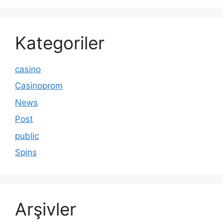
Kategoriler
casino
Casinoprom
News
Post
public
Spins
Arşivler