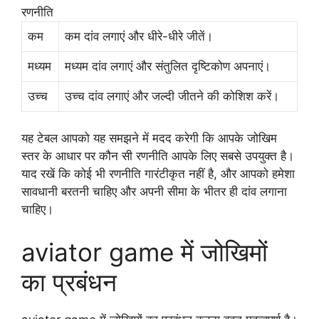
रणनीति
कम
कम दांव लगाएं और धीरे-धीरे जीतें।
मध्यम
मध्यम दांव लगाएं और संतुलित दृष्टिकोण अपनाएं।
उच्च
उच्च दांव लगाएं और जल्दी जीतने की कोशिश करें।
यह टेबल आपको यह समझने में मदद करेगी कि आपके जोखिम
स्तर के आधार पर कौन सी रणनीति आपके लिए सबसे उपयुक्त है।
याद रखें कि कोई भी रणनीति गारंटीकृत नहीं है, और आपको हमेशा
सावधानी बरतनी चाहिए और अपनी सीमा के भीतर ही दांव लगाना
चाहिए।
aviator game में जोखिमों
का प्रबंधन