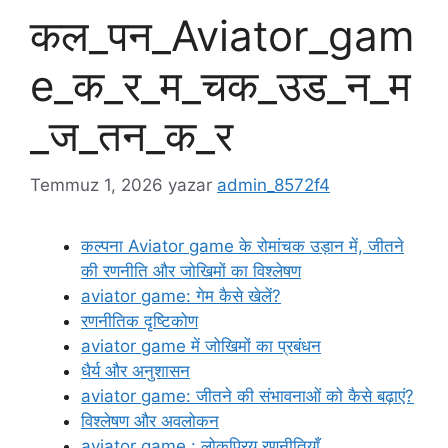
कल_पन_Aviator_gam
e_क_र_म_चक_उड_न_म
_ज_तन_क_र
Temmuz 1, 2026
yazar
admin_8572f4
कल्पना Aviator game के रोमांचक उड़ान में, जीतने
की रणनीति और जोखिमों का विश्लेषण
aviator game: गेम कैसे खेलें?
रणनीतिक दृष्टिकोण
aviator game में जोखिमों का प्रबंधन
धैर्य और अनुशासन
aviator game: जीतने की संभावनाओं को कैसे बढ़ाएं?
विश्लेषण और अवलोकन
aviator game : लोकप्रिय रणनीतियाँ