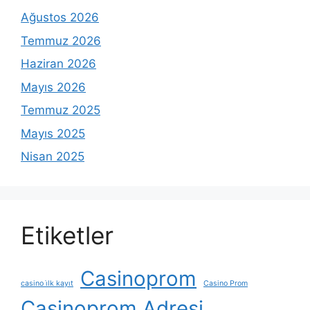
Ağustos 2026
Temmuz 2026
Haziran 2026
Mayıs 2026
Temmuz 2025
Mayıs 2025
Nisan 2025
Etiketler
Casinoprom
casino i̇lk kayıt
Casino Prom
Casinoprom Adresi