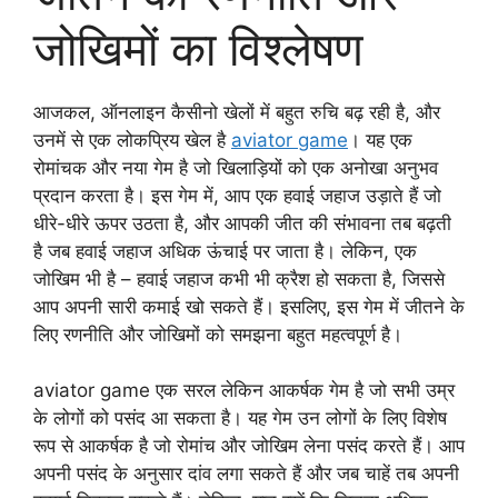
जोखिमों का विश्लेषण
आजकल, ऑनलाइन कैसीनो खेलों में बहुत रुचि बढ़ रही है, और
उनमें से एक लोकप्रिय खेल है
aviator game
। यह एक
रोमांचक और नया गेम है जो खिलाड़ियों को एक अनोखा अनुभव
प्रदान करता है। इस गेम में, आप एक हवाई जहाज उड़ाते हैं जो
धीरे-धीरे ऊपर उठता है, और आपकी जीत की संभावना तब बढ़ती
है जब हवाई जहाज अधिक ऊंचाई पर जाता है। लेकिन, एक
जोखिम भी है – हवाई जहाज कभी भी क्रैश हो सकता है, जिससे
आप अपनी सारी कमाई खो सकते हैं। इसलिए, इस गेम में जीतने के
लिए रणनीति और जोखिमों को समझना बहुत महत्वपूर्ण है।
aviator game एक सरल लेकिन आकर्षक गेम है जो सभी उम्र
के लोगों को पसंद आ सकता है। यह गेम उन लोगों के लिए विशेष
रूप से आकर्षक है जो रोमांच और जोखिम लेना पसंद करते हैं। आप
अपनी पसंद के अनुसार दांव लगा सकते हैं और जब चाहें तब अपनी