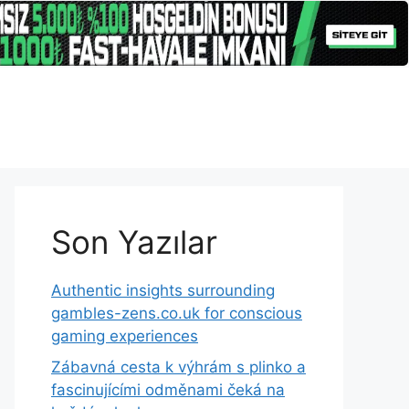
Son Yazılar
Authentic insights surrounding
gambles-zens.co.uk for conscious
gaming experiences
Zábavná cesta k výhrám s plinko a
fascinujícími odměnami čeká na