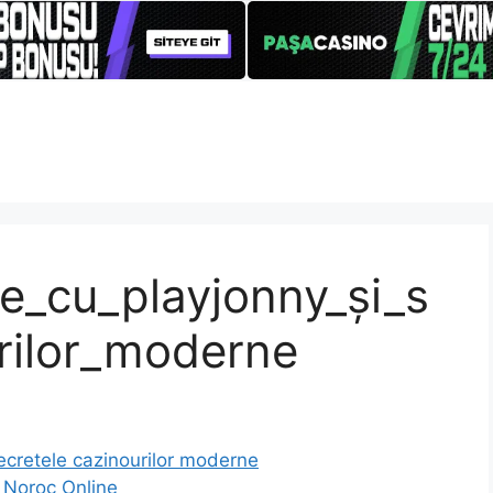
le_cu_playjonny_și_s
rilor_moderne
secretele cazinourilor moderne
e Noroc Online