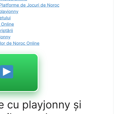
 Platforme de Jocuri de Noroc
 playjonny
etului
 Online
iptării
yjonny
ilor de Noroc Online
le cu playjonny și