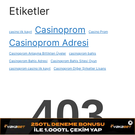
Etiketler
Casinoprom
casino i̇lk kayıt
Casino Prom
Casinoprom Adresi
Casinoprom Anlaşma Bittikten Üyeler
casinoprom bahis
Casinoprom Bahis Adresi
Casinoprom Bahis Sitesi Oyun
casinoprom casino i̇lk kayıt
Casinoprom Diğer Şirketler Lisans
Casinoprom Giriş
Casino Prom Erişim Adresi
Casinoprom Güncel
Casinoprom Güncel Giriş
casinoprom güncelleme
Casinoprom Güven Değerlendirme
Casinoprom Güvenilirlik Sorusu
Casinoprom Güvenilir mi Teknik
casinoprom kullanıcı yorumları
Casinoprom Mobil Masaüstü
Casinoprom Mobil Site
Casinoprom Mobil Tv
Casinoprom Para Kazanma
×
casinoprom para çekme
casinoprom para yatırma