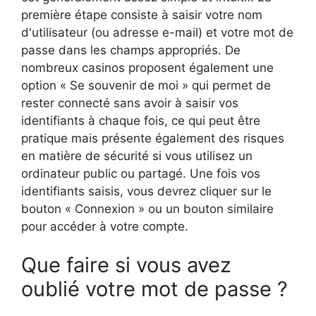
première étape consiste à saisir votre nom
d'utilisateur (ou adresse e-mail) et votre mot de
passe dans les champs appropriés. De
nombreux casinos proposent également une
option « Se souvenir de moi » qui permet de
rester connecté sans avoir à saisir vos
identifiants à chaque fois, ce qui peut être
pratique mais présente également des risques
en matière de sécurité si vous utilisez un
ordinateur public ou partagé. Une fois vos
identifiants saisis, vous devrez cliquer sur le
bouton « Connexion » ou un bouton similaire
pour accéder à votre compte.
Que faire si vous avez
oublié votre mot de passe ?