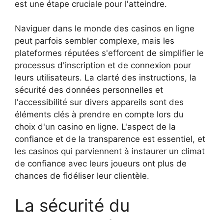
est une étape cruciale pour l'atteindre.
Naviguer dans le monde des casinos en ligne
peut parfois sembler complexe, mais les
plateformes réputées s'efforcent de simplifier le
processus d'inscription et de connexion pour
leurs utilisateurs. La clarté des instructions, la
sécurité des données personnelles et
l'accessibilité sur divers appareils sont des
éléments clés à prendre en compte lors du
choix d'un casino en ligne. L'aspect de la
confiance et de la transparence est essentiel, et
les casinos qui parviennent à instaurer un climat
de confiance avec leurs joueurs ont plus de
chances de fidéliser leur clientèle.
La sécurité du