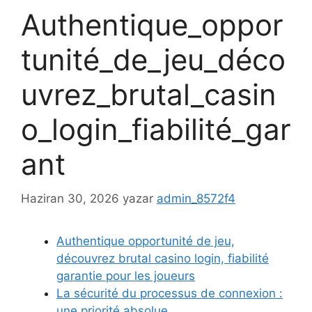
Authentique_oppor
tunité_de_jeu_déco
uvrez_brutal_casin
o_login_fiabilité_gar
ant
Haziran 30, 2026
yazar
admin_8572f4
Authentique opportunité de jeu,
découvrez brutal casino login, fiabilité
garantie pour les joueurs
La sécurité du processus de connexion :
une priorité absolue