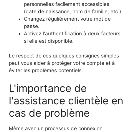
personnelles facilement accessibles
(date de naissance, nom de famille, etc.).
Changez régulièrement votre mot de
passe.
Activez l'authentification à deux facteurs
si elle est disponible.
Le respect de ces quelques consignes simples
peut vous aider à protéger votre compte et à
éviter les problèmes potentiels.
L'importance de
l'assistance clientèle en
cas de problème
Même avec un processus de connexion