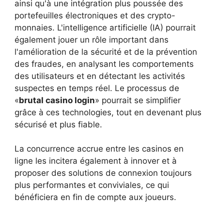
ainsi qu'à une intégration plus poussée des
portefeuilles électroniques et des crypto-
monnaies. L'intelligence artificielle (IA) pourrait
également jouer un rôle important dans
l'amélioration de la sécurité et de la prévention
des fraudes, en analysant les comportements
des utilisateurs et en détectant les activités
suspectes en temps réel. Le processus de
«
brutal casino login
» pourrait se simplifier
grâce à ces technologies, tout en devenant plus
sécurisé et plus fiable.
La concurrence accrue entre les casinos en
ligne les incitera également à innover et à
proposer des solutions de connexion toujours
plus performantes et conviviales, ce qui
bénéficiera en fin de compte aux joueurs.