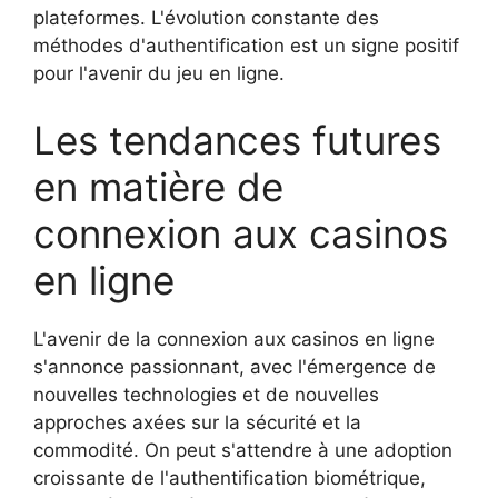
plateformes. L'évolution constante des
méthodes d'authentification est un signe positif
pour l'avenir du jeu en ligne.
Les tendances futures
en matière de
connexion aux casinos
en ligne
L'avenir de la connexion aux casinos en ligne
s'annonce passionnant, avec l'émergence de
nouvelles technologies et de nouvelles
approches axées sur la sécurité et la
commodité. On peut s'attendre à une adoption
croissante de l'authentification biométrique,