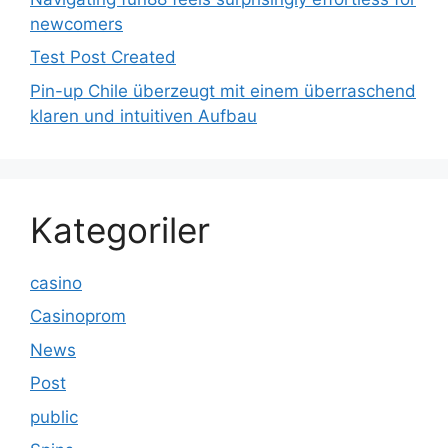
newcomers
Test Post Created
Pin-up Chile überzeugt mit einem überraschend
klaren und intuitiven Aufbau
Kategoriler
casino
Casinoprom
News
Post
public