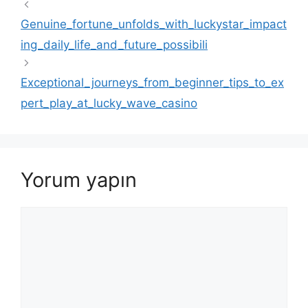
Genuine_fortune_unfolds_with_luckystar_impact
ing_daily_life_and_future_possibili
Exceptional_journeys_from_beginner_tips_to_ex
pert_play_at_lucky_wave_casino
Yorum yapın
Yorum