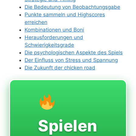
Die Bedeutung von Beobachtungsgabe
Punkte sammeln und Highscores
erreichen
Kombinationen und Boni
Herausforderungen und
Schwierigkeitsgrade
Die psychologischen Aspekte des Spiels
Der Einfluss von Stress und Spannung
Die Zukunft der chicken road
Spielen