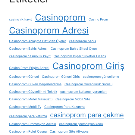
Casinoprom
casino i̇lk kayıt
Casino Prom
Casinoprom Adresi
Casinoprom Anlaşma Bittikten Üyeler
casinoprom bahis
Casinoprom Bahis Adresi
Casinoprom Bahis Sitesi Oyun
casinoprom casino i̇lk kayıt
Casinoprom Diğer Şirketler Lisans
Casinoprom Giriş
Casino Prom Erişim Adresi
Casinoprom Güncel
Casinoprom Güncel Giriş
casinoprom güncelleme
Casinoprom Güven Değerlendirme
Casinoprom Güvenilirlik Sorusu
Casinoprom Güvenilir mi Teknik
casinoprom kullanıcı yorumları
Casinoprom Mobil Masaüstü
Casinoprom Mobil Site
Casinoprom Mobil Tv
Casinoprom Para Kazanma
casinoprom para çekme
casinoprom para yatırma
Casinoprom Promosyon Adresi
casinoprom promosyon kodu
Casinoprom Rulet Oyunu
Casinoprom Site Altyapısı