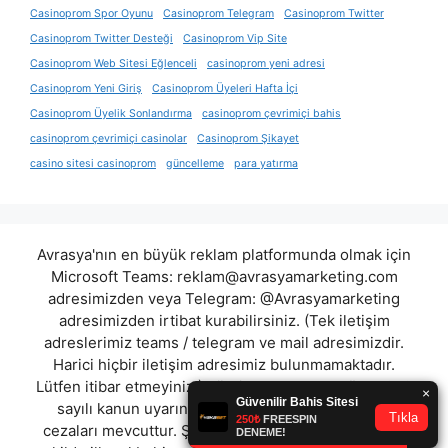
Casinoprom Spor Oyunu
Casinoprom Telegram
Casinoprom Twitter
Casinoprom Twitter Desteği
Casinoprom Vip Site
Casinoprom Web Sitesi Eğlenceli
casinoprom yeni adresi
Casinoprom Yeni Giriş
Casinoprom Üyeleri Hafta İçi
Casinoprom Üyelik Sonlandırma
casinoprom çevrimiçi bahis
casinoprom çevrimiçi casinolar
Casinoprom Şikayet
casino sitesi casinoprom
güncelleme
para yatırma
Avrasya'nın en büyük reklam platformunda olmak için
Microsoft Teams:
reklam@avrasyamarketing.com
adresimizden veya Telegram: @Avrasyamarketing
adresimizden irtibat kurabilirsiniz. (Tek iletişim
adreslerimiz teams / telegram ve mail adresimizdir.
Harici hiçbir iletişim adresimiz bulunmamaktadır.
Lütfen itibar etmeyiniz.) Türkiye yasalarına göre 7258
sayılı kanun uyarınca yasa dışı bahis oynamanın
cezaları mevcuttur. Şu an bulunduğunuz site hiç bir