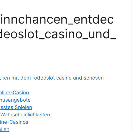
innchancen_entdec
eoslot_casino_und_
en mit dem rodeoslot casino und seriösen
Online-Casino
onusangebote
sstes Spielen
 Wahrscheinlichkeiten
line-Casinos
llen