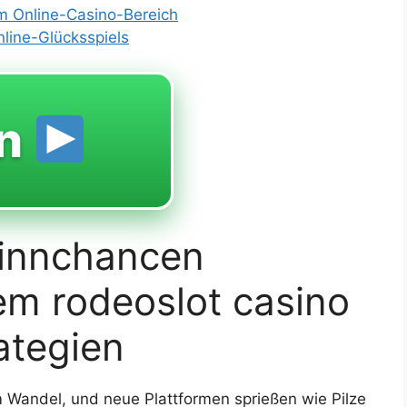
im Online-Casino-Bereich
nline-Glücksspiels
en
innchancen
em rodeoslot casino
ategien
im Wandel, und neue Plattformen sprießen wie Pilze