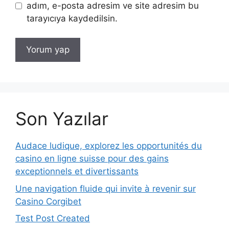
adım, e-posta adresim ve site adresim bu
tarayıcıya kaydedilsin.
Son Yazılar
Audace ludique, explorez les opportunités du
casino en ligne suisse pour des gains
exceptionnels et divertissants
Une navigation fluide qui invite à revenir sur
Casino Corgibet
Test Post Created