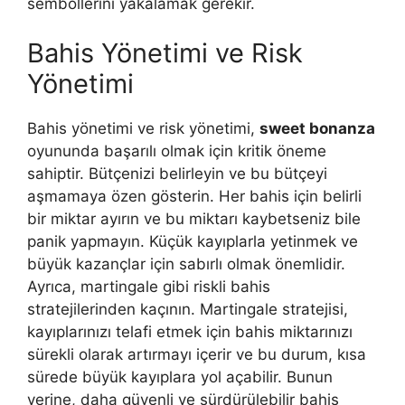
sembollerini yakalamak gerekir.
Bahis Yönetimi ve Risk
Yönetimi
Bahis yönetimi ve risk yönetimi,
sweet bonanza
oyununda başarılı olmak için kritik öneme
sahiptir. Bütçenizi belirleyin ve bu bütçeyi
aşmamaya özen gösterin. Her bahis için belirli
bir miktar ayırın ve bu miktarı kaybetseniz bile
panik yapmayın. Küçük kayıplarla yetinmek ve
büyük kazançlar için sabırlı olmak önemlidir.
Ayrıca, martingale gibi riskli bahis
stratejilerinden kaçının. Martingale stratejisi,
kayıplarınızı telafi etmek için bahis miktarınızı
sürekli olarak artırmayı içerir ve bu durum, kısa
sürede büyük kayıplara yol açabilir. Bunun
yerine, daha güvenli ve sürdürülebilir bahis