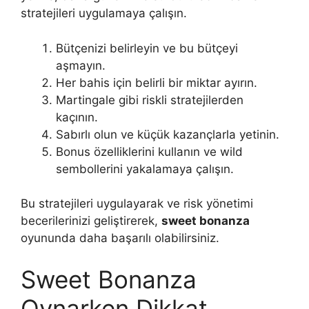
stratejileri uygulamaya çalışın.
Bütçenizi belirleyin ve bu bütçeyi
aşmayın.
Her bahis için belirli bir miktar ayırın.
Martingale gibi riskli stratejilerden
kaçının.
Sabırlı olun ve küçük kazançlarla yetinin.
Bonus özelliklerini kullanın ve wild
sembollerini yakalamaya çalışın.
Bu stratejileri uygulayarak ve risk yönetimi
becerilerinizi geliştirerek,
sweet bonanza
oyununda daha başarılı olabilirsiniz.
Sweet Bonanza
Oynarken Dikkat