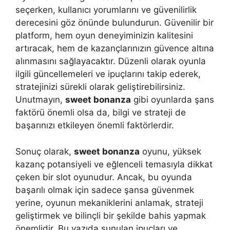
seçerken, kullanıcı yorumlarını ve güvenilirlik
derecesini göz önünde bulundurun. Güvenilir bir
platform, hem oyun deneyiminizin kalitesini
artıracak, hem de kazançlarınızın güvence altına
alınmasını sağlayacaktır. Düzenli olarak oyunla
ilgili güncellemeleri ve ipuçlarını takip ederek,
stratejinizi sürekli olarak geliştirebilirsiniz.
Unutmayın,
sweet bonanza
gibi oyunlarda şans
faktörü önemli olsa da, bilgi ve strateji de
başarınızı etkileyen önemli faktörlerdir.
Sonuç olarak,
sweet bonanza
oyunu, yüksek
kazanç potansiyeli ve eğlenceli temasıyla dikkat
çeken bir slot oyunudur. Ancak, bu oyunda
başarılı olmak için sadece şansa güvenmek
yerine, oyunun mekaniklerini anlamak, strateji
geliştirmek ve bilinçli bir şekilde bahis yapmak
önemlidir. Bu yazıda sunulan ipuçları ve