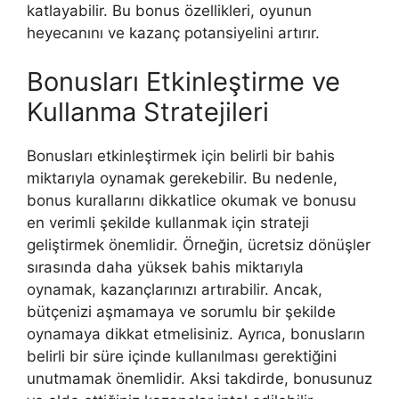
katlayabilir. Bu bonus özellikleri, oyunun
heyecanını ve kazanç potansiyelini artırır.
Bonusları Etkinleştirme ve
Kullanma Stratejileri
Bonusları etkinleştirmek için belirli bir bahis
miktarıyla oynamak gerekebilir. Bu nedenle,
bonus kurallarını dikkatlice okumak ve bonusu
en verimli şekilde kullanmak için strateji
geliştirmek önemlidir. Örneğin, ücretsiz dönüşler
sırasında daha yüksek bahis miktarıyla
oynamak, kazançlarınızı artırabilir. Ancak,
bütçenizi aşmamaya ve sorumlu bir şekilde
oynamaya dikkat etmelisiniz. Ayrıca, bonusların
belirli bir süre içinde kullanılması gerektiğini
unutmamak önemlidir. Aksi takdirde, bonusunuz