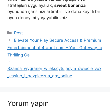
stratejileri uygulayarak,
sweet bonanza
oyununda şansınızı artırabilir ve daha keyifli bir
oyun deneyimi yaşayabilirsiniz.
Kategoriler
Post
Elevate Your Play Secure Access & Premium
Entertainment at 4rabet com – Your Gateway to
Thrilling Ga
Szansa_wygranej_w_ekscytującym_świecie_vox
_casino_i_bezpieczna_gra_online
Yorum yapın