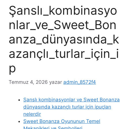
Şanslı_kombinasyo
nlar_ve_Sweet_Bon
anza_dünyasında_k
azançlı_turlar_için_i
p
Temmuz 4, 2026
yazar
admin_8572f4
Şanslı kombinasyonlar ve Sweet Bonanza
dünyasında kazançlı turlar için ipuçları
nelerdir
Sweet Bonanza Oyununun Temel
Mekanikleri ve Sembolleri