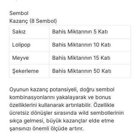
Sembol
Kazanç (8 Sembol)
Sakız
Bahis Miktarının 5 Katı
Lolipop
Bahis Miktarının 10 Katı
Meyve
Bahis Miktarının 15 Katı
Şekerleme
Bahis Miktarının 50 Katı
Oyunun kazanç potansiyeli, doğru sembol
kombinasyonlarını yakalayarak ve bonus
özelliklerini kullanarak artırılabilir. Özellikle
ücretsiz dönüşler sırasında wild sembollerinin
sıkça gelmesi, büyük kazançlar elde etme
şansınızı önemli ölçüde artırır.