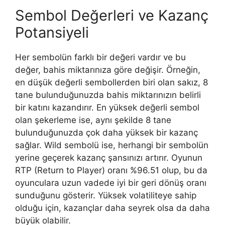
Sembol Değerleri ve Kazanç
Potansiyeli
Her sembolün farklı bir değeri vardır ve bu
değer, bahis miktarınıza göre değişir. Örneğin,
en düşük değerli sembollerden biri olan sakız, 8
tane bulunduğunuzda bahis miktarınızın belirli
bir katını kazandırır. En yüksek değerli sembol
olan şekerleme ise, aynı şekilde 8 tane
bulunduğunuzda çok daha yüksek bir kazanç
sağlar. Wild sembolü ise, herhangi bir sembolün
yerine geçerek kazanç şansınızı artırır. Oyunun
RTP (Return to Player) oranı %96.51 olup, bu da
oyunculara uzun vadede iyi bir geri dönüş oranı
sunduğunu gösterir. Yüksek volatiliteye sahip
olduğu için, kazançlar daha seyrek olsa da daha
büyük olabilir.