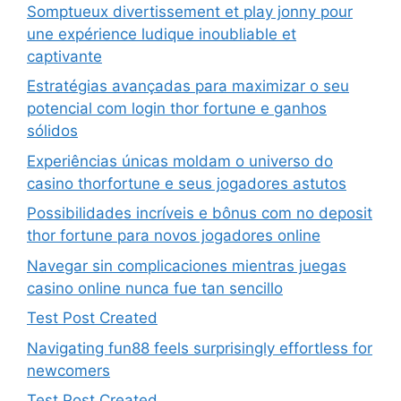
Somptueux divertissement et play jonny pour
une expérience ludique inoubliable et
captivante
Estratégias avançadas para maximizar o seu
potencial com login thor fortune e ganhos
sólidos
Experiências únicas moldam o universo do
casino thorfortune e seus jogadores astutos
Possibilidades incríveis e bônus com no deposit
thor fortune para novos jogadores online
Navegar sin complicaciones mientras juegas
casino online nunca fue tan sencillo
Test Post Created
Navigating fun88 feels surprisingly effortless for
newcomers
Test Post Created