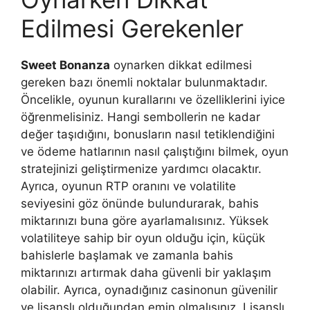
Edilmesi Gerekenler
Sweet Bonanza
oynarken dikkat edilmesi
gereken bazı önemli noktalar bulunmaktadır.
Öncelikle, oyunun kurallarını ve özelliklerini iyice
öğrenmelisiniz. Hangi sembollerin ne kadar
değer taşıdığını, bonusların nasıl tetiklendiğini
ve ödeme hatlarının nasıl çalıştığını bilmek, oyun
stratejinizi geliştirmenize yardımcı olacaktır.
Ayrıca, oyunun RTP oranını ve volatilite
seviyesini göz önünde bulundurarak, bahis
miktarınızı buna göre ayarlamalısınız. Yüksek
volatiliteye sahip bir oyun olduğu için, küçük
bahislerle başlamak ve zamanla bahis
miktarınızı artırmak daha güvenli bir yaklaşım
olabilir. Ayrıca, oynadığınız casinonun güvenilir
ve lisanslı olduğundan emin olmalısınız. Lisanslı