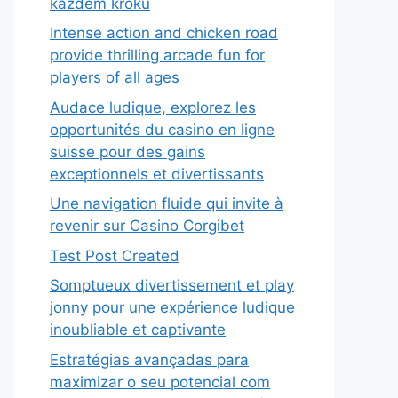
každém kroku
Intense action and chicken road
provide thrilling arcade fun for
players of all ages
Audace ludique, explorez les
opportunités du casino en ligne
suisse pour des gains
exceptionnels et divertissants
Une navigation fluide qui invite à
revenir sur Casino Corgibet
Test Post Created
Somptueux divertissement et play
jonny pour une expérience ludique
inoubliable et captivante
Estratégias avançadas para
maximizar o seu potencial com