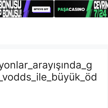
yonlar_arayışında_g
_vodds_ile_büyük_öd