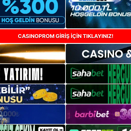
CASINOPROM GİRİŞ İÇİN TIKLAYINIZ!