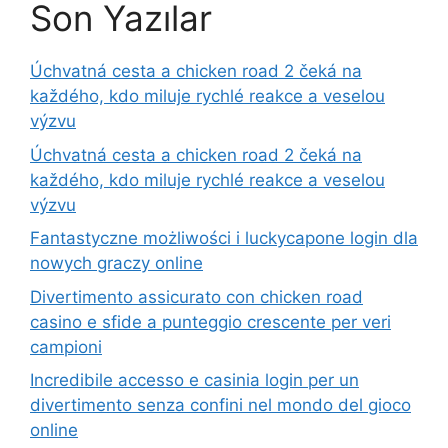
Son Yazılar
Úchvatná cesta a chicken road 2 čeká na
každého, kdo miluje rychlé reakce a veselou
výzvu
Úchvatná cesta a chicken road 2 čeká na
každého, kdo miluje rychlé reakce a veselou
výzvu
Fantastyczne możliwości i luckycapone login dla
nowych graczy online
Divertimento assicurato con chicken road
casino e sfide a punteggio crescente per veri
campioni
Incredibile accesso e casinia login per un
divertimento senza confini nel mondo del gioco
online