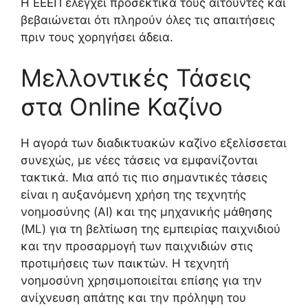
Η ΕΕΕΠ ελέγχει προσεκτικά τους αιτούντες και
βεβαιώνεται ότι πληρούν όλες τις απαιτήσεις
πριν τους χορηγήσει άδεια.
Μελλοντικές Τάσεις
στα Online Καζίνο
Η αγορά των διαδικτυακών καζίνο εξελίσσεται
συνεχώς, με νέες τάσεις να εμφανίζονται
τακτικά. Μια από τις πιο σημαντικές τάσεις
είναι η αυξανόμενη χρήση της τεχνητής
νοημοσύνης (AI) και της μηχανικής μάθησης
(ML) για τη βελτίωση της εμπειρίας παιχνιδιού
και την προσαρμογή των παιχνιδιών στις
προτιμήσεις των παικτών. Η τεχνητή
νοημοσύνη χρησιμοποιείται επίσης για την
ανίχνευση απάτης και την πρόληψη του