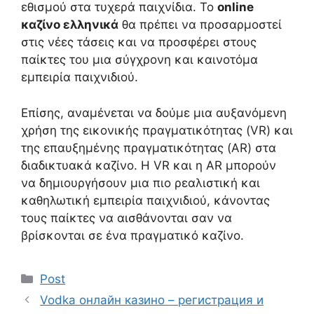
εθισμού στα τυχερά παιχνίδια. Το
online
καζίνο ελληνικά
θα πρέπει να προσαρμοστεί
στις νέες τάσεις και να προσφέρει στους
παίκτες του μια σύγχρονη και καινοτόμα
εμπειρία παιχνιδιού.
Επίσης, αναμένεται να δούμε μια αυξανόμενη
χρήση της εικονικής πραγματικότητας (VR) και
της επαυξημένης πραγματικότητας (AR) στα
διαδικτυακά καζίνο. Η VR και η AR μπορούν
να δημιουργήσουν μια πιο ρεαλιστική και
καθηλωτική εμπειρία παιχνιδιού, κάνοντας
τους παίκτες να αισθάνονται σαν να
βρίσκονται σε ένα πραγματικό καζίνο.
Kategoriler
Post
Vodka онлайн казино – регистрация и