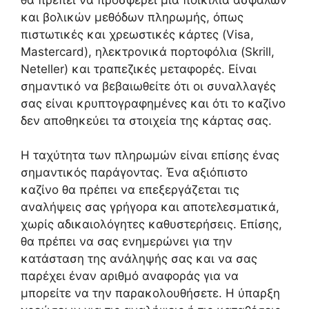
και βολικών μεθόδων πληρωμής, όπως
πιστωτικές και χρεωστικές κάρτες (Visa,
Mastercard), ηλεκτρονικά πορτοφόλια (Skrill,
Neteller) και τραπεζικές μεταφορές. Είναι
σημαντικό να βεβαιωθείτε ότι οι συναλλαγές
σας είναι κρυπτογραφημένες και ότι το καζίνο
δεν αποθηκεύει τα στοιχεία της κάρτας σας.
Η ταχύτητα των πληρωμών είναι επίσης ένας
σημαντικός παράγοντας. Ένα αξιόπιστο
καζίνο θα πρέπει να επεξεργάζεται τις
αναλήψεις σας γρήγορα και αποτελεσματικά,
χωρίς αδικαιολόγητες καθυστερήσεις. Επίσης,
θα πρέπει να σας ενημερώνει για την
κατάσταση της ανάληψής σας και να σας
παρέχει έναν αριθμό αναφοράς για να
μπορείτε να την παρακολουθήσετε. Η ύπαρξη