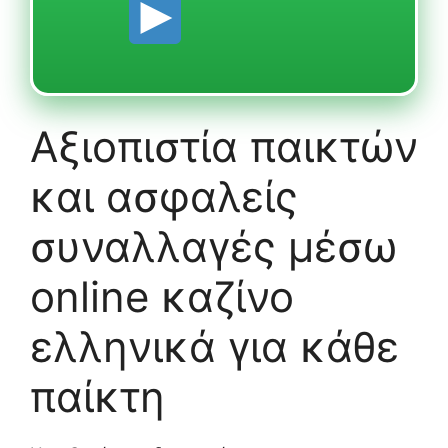
Αξιοπιστία παικτών
και ασφαλείς
συναλλαγές μέσω
online καζίνο
ελληνικά για κάθε
παίκτη