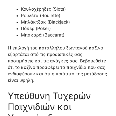
Κουλοχέρηδες (Slots)
Ρουλέτα (Roulette)
Μπλάκτζακ (Blackjack)
Πόκερ (Poker)
Μπακαρά (Baccarat)
Η επιλογή του κατάλληλου ζωντανού καζίνο
εξαρτάται από τις προσωπικές σας
προτιμήσεις και τις ανάγκες σας. Βεβαιωθείτε
ότι το καζίνο προσφέρει τα παιχνίδια που σας
ενδιαφέρουν και ότι η ποιότητα της μετάδοσης
είναι υψηλή.
Υπεύθυνη Τυχερών
Παιχνιδιών και