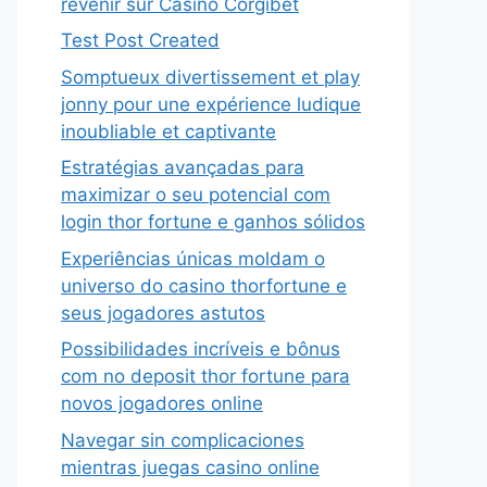
revenir sur Casino Corgibet
Test Post Created
Somptueux divertissement et play
jonny pour une expérience ludique
inoubliable et captivante
Estratégias avançadas para
maximizar o seu potencial com
login thor fortune e ganhos sólidos
Experiências únicas moldam o
universo do casino thorfortune e
seus jogadores astutos
Possibilidades incríveis e bônus
com no deposit thor fortune para
novos jogadores online
Navegar sin complicaciones
mientras juegas casino online