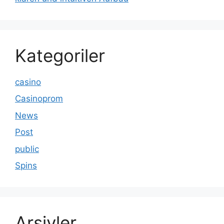
Kategoriler
casino
Casinoprom
News
Post
public
Spins
Arşivler