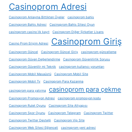
Casinoprom Adresi
Casinoprom Anlaşma Bittikten Üyeler
casinoprom bahis
Casinoprom Bahis Adresi
Casinoprom Bahis Sitesi Oyun
casinoprom casino i̇lk kayıt
Casinoprom Diğer Şirketler Lisans
Casinoprom Giriş
Casino Prom Erişim Adresi
Casinoprom Güncel
Casinoprom Güncel Giriş
casinoprom güncelleme
Casinoprom Güven Değerlendirme
Casinoprom Güvenilirlik Sorusu
Casinoprom Güvenilir mi Teknik
casinoprom kullanıcı yorumları
Casinoprom Mobil Masaüstü
Casinoprom Mobil Site
Casinoprom Mobil Tv
Casinoprom Para Kazanma
casinoprom para çekme
casinoprom para yatırma
Casinoprom Promosyon Adresi
casinoprom promosyon kodu
Casinoprom Rulet Oyunu
Casinoprom Site Altyapısı
Casinoprom Spor Oyunu
Casinoprom Telegram
Casinoprom Twitter
Casinoprom Twitter Desteği
Casinoprom Vip Site
Casinoprom Web Sitesi Eğlenceli
casinoprom yeni adresi