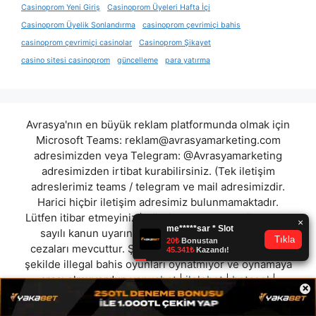
Casinoprom Yeni Giriş
Casinoprom Üyeleri Hafta İçi
Casinoprom Üyelik Sonlandırma
casinoprom çevrimiçi bahis
casinoprom çevrimiçi casinolar
Casinoprom Şikayet
casino sitesi casinoprom
güncelleme
para yatırma
Avrasya'nın en büyük reklam platformunda olmak için
Microsoft Teams:
reklam@avrasyamarketing.com
adresimizden veya Telegram: @Avrasyamarketing
adresimizden irtibat kurabilirsiniz. (Tek iletişim
adreslerimiz teams / telegram ve mail adresimizdir.
Harici hiçbir iletişim adresimiz bulunmamaktadır.
Lütfen itibar etmeyiniz.) Türkiye yasalarına göre 7258
sayılı kanun uyarınca yasa dışı bahis oynamanın
cezaları mevcuttur. Şu an bulunduğunuz site hiç bir
şekilde illegal bahis oyunları oynatmıyor ve oynamaya
aracı olmuyordur.
venusbet
|
ilelebet
|
betcool
|
×
baykolik
|
bitcasino
|
rexabet
|
parabingo
|
adiosbet