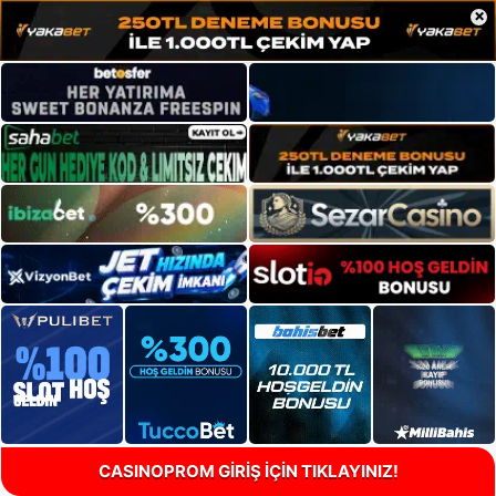
×
CASINOPROM GİRİŞ İÇİN TIKLAYINIZ!