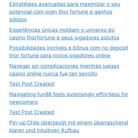
Estratégias avançadas para maximizar o seu
potencial com login thor fortune e ganhos
sólidos
Experiências únicas moldam o universo do
casino thorfortune e seus jogadores astutos
Possibilidades incríveis e bônus com no deposit
thor fortune para novos jogadores online
Navegar sin complicaciones mientras juegas
casino online nunca fue tan sencillo
Test Post Created
Navigating fun88 feels surprisingly effortless for
newcomers
Test Post Created
Pin-up Chile überzeugt mit einem überraschend
klaren und intuitiven Aufbau