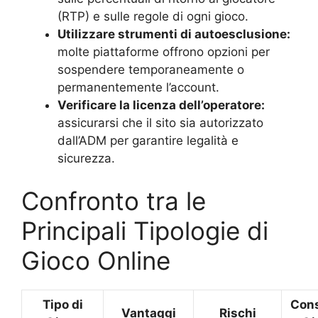
(RTP) e sulle regole di ogni gioco.
Utilizzare strumenti di autoesclusione:
molte piattaforme offrono opzioni per
sospendere temporaneamente o
permanentemente l’account.
Verificare la licenza dell’operatore:
assicurarsi che il sito sia autorizzato
dall’ADM per garantire legalità e
sicurezza.
Confronto tra le
Principali Tipologie di
Gioco Online
Tipo di
Consi
Vantaggi
Rischi