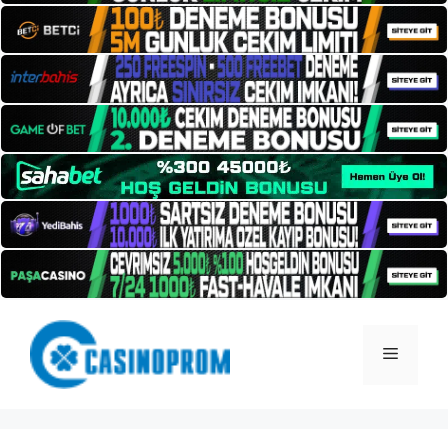
İçeriğe
atla
Menü