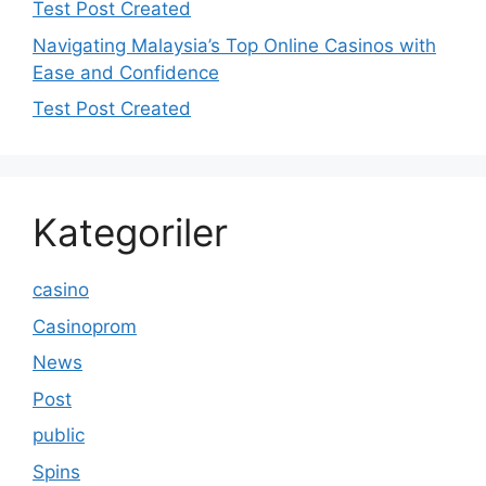
Test Post Created
Navigating Malaysia’s Top Online Casinos with
Ease and Confidence
Test Post Created
Kategoriler
casino
Casinoprom
News
Post
public
Spins