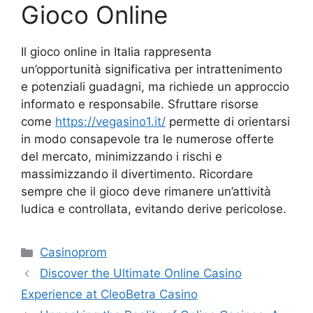
Gioco Online
Il gioco online in Italia rappresenta
un’opportunità significativa per intrattenimento
e potenziali guadagni, ma richiede un approccio
informato e responsabile. Sfruttare risorse
come
https://vegasino1.it/
permette di orientarsi
in modo consapevole tra le numerose offerte
del mercato, minimizzando i rischi e
massimizzando il divertimento. Ricordare
sempre che il gioco deve rimanere un’attività
ludica e controllata, evitando derive pericolose.
Kategoriler
Casinoprom
Discover the Ultimate Online Casino
Experience at CleoBetra Casino