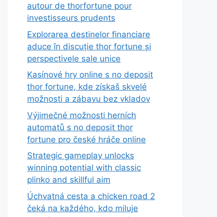
autour de thorfortune pour
investisseurs prudents
Explorarea destinelor financiare
aduce în discuție thor fortune și
perspectivele sale unice
Kasínové hry online s no deposit
thor fortune, kde získaš skvelé
možnosti a zábavu bez vkladov
Výjimečné možnosti herních
automatů s no deposit thor
fortune pro české hráče online
Strategic gameplay unlocks
winning potential with classic
plinko and skillful aim
Úchvatná cesta a chicken road 2
čeká na každého, kdo miluje