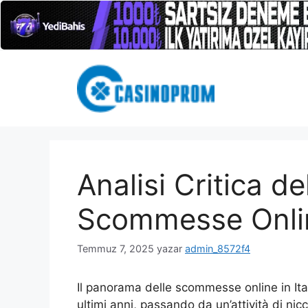
İçeriğe
atla
Analisi Critica d
Scommesse Online
Temmuz 7, 2025
yazar
admin_8572f4
Il panorama delle scommesse online in Ita
ultimi anni, passando da un’attività di ni